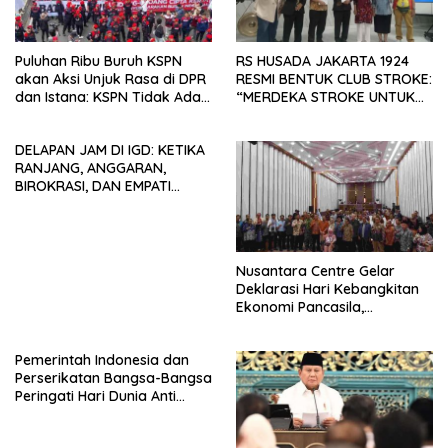
Puluhan Ribu Buruh KSPN
RS HUSADA JAKARTA 1924
akan Aksi Unjuk Rasa di DPR
RESMI BENTUK CLUB STROKE:
dan Istana: KSPN Tidak Ada
“MERDEKA STROKE UNTUK
Tendensi Kepentingan Politik
HIDUP LEBIH BERMAKNA”
dan Tidak Dikooptasi oleh
DELAPAN JAM DI IGD: KETIKA
Siapapun
RANJANG, ANGGARAN,
BIROKRASI, DAN EMPATI
SAMA-SAMA MENIPIS
Nusantara Centre Gelar
Deklarasi Hari Kebangkitan
Ekonomi Pancasila,
Peluncuran Buku Soemitro
Djojohadikusumo Anti
Pemerintah Indonesia dan
Penjajahan (Pergolakan
Perserikatan Bangsa-Bangsa
Ekonomi Politik Indonesia) &
Peringati Hari Dunia Anti
Simposium Nasional “Urgensi
Perdagangan Orang 2026
Undang-Undang
dengan Komitmen Baru
Perekonomian Nasional dan