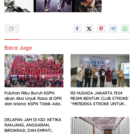
Baca Juga
Puluhan Ribu Buruh KSPN
RS HUSADA JAKARTA 1924
akan Aksi Unjuk Rasa di DPR
RESMI BENTUK CLUB STROKE:
dan Istana: KSPN Tidak Ada
“MERDEKA STROKE UNTUK
Tendensi Kepentingan Politik
HIDUP LEBIH BERMAKNA”
dan Tidak Dikooptasi oleh
DELAPAN JAM DI IGD: KETIKA
Siapapun
RANJANG, ANGGARAN,
BIROKRASI, DAN EMPATI