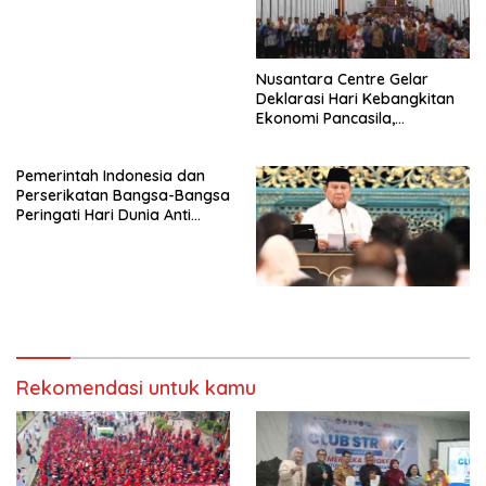
SAMA-SAMA MENIPIS
Nusantara Centre Gelar
Deklarasi Hari Kebangkitan
Ekonomi Pancasila,
Peluncuran Buku Soemitro
Djojohadikusumo Anti
Pemerintah Indonesia dan
Penjajahan (Pergolakan
Perserikatan Bangsa-Bangsa
Ekonomi Politik Indonesia) &
Peringati Hari Dunia Anti
Simposium Nasional “Urgensi
Perdagangan Orang 2026
Undang-Undang
dengan Komitmen Baru
Perekonomian Nasional dan
untuk Memberantas
Kesejahteraan Sosial dalam
Perdagangan Orang di Era
Menata Bangsa Menuju
Digital
Indonesia Emas 2045”,
Rekomendasi untuk kamu