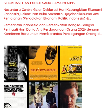
BIROKRASI, DAN EMPATI SAMA-SAMA MENIPIS
Nusantara Centre Gelar Deklarasi Hari Kebangkitan Ekonomi
Pancasila, Peluncuran Buku Soemitro Djojohadikusumo Anti
Penjajahan (Pergolakan Ekonomi Politik Indonesia) &
Simposium Nasional “Urgensi Undang-Undang Perekonomian
Pemerintah Indonesia dan Perserikatan Bangsa-Bangsa
Nasional dan Kesejahteraan Sosial dalam Menata Bangsa
Peringati Hari Dunia Anti Perdagangan Orang 2026 dengan
Menuju Indonesia Emas 2045”,
Komitmen Baru untuk Memberantas Perdagangan Orang di
Era Digital