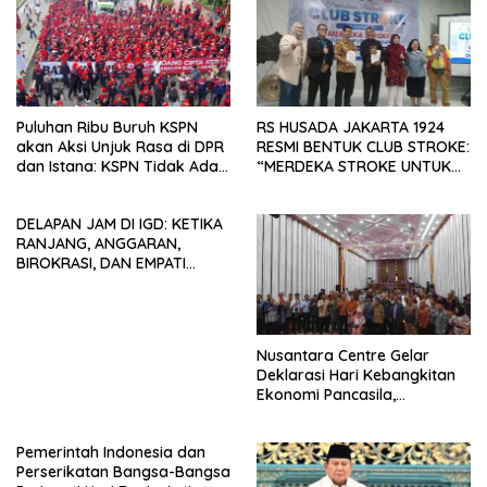
Puluhan Ribu Buruh KSPN
RS HUSADA JAKARTA 1924
akan Aksi Unjuk Rasa di DPR
RESMI BENTUK CLUB STROKE:
dan Istana: KSPN Tidak Ada
“MERDEKA STROKE UNTUK
Tendensi Kepentingan Politik
HIDUP LEBIH BERMAKNA”
dan Tidak Dikooptasi oleh
DELAPAN JAM DI IGD: KETIKA
Siapapun
RANJANG, ANGGARAN,
BIROKRASI, DAN EMPATI
SAMA-SAMA MENIPIS
Nusantara Centre Gelar
Deklarasi Hari Kebangkitan
Ekonomi Pancasila,
Peluncuran Buku Soemitro
Djojohadikusumo Anti
Pemerintah Indonesia dan
Penjajahan (Pergolakan
Perserikatan Bangsa-Bangsa
Ekonomi Politik Indonesia) &