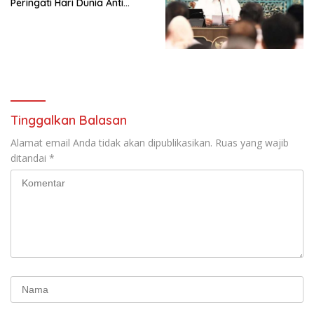
Peringati Hari Dunia Anti
Simposium Nasional “Urgensi
Perdagangan Orang 2026
Undang-Undang
dengan Komitmen Baru
Perekonomian Nasional dan
untuk Memberantas
Kesejahteraan Sosial dalam
Perdagangan Orang di Era
Menata Bangsa Menuju
Digital
Indonesia Emas 2045”,
Tinggalkan Balasan
Alamat email Anda tidak akan dipublikasikan.
Ruas yang wajib
ditandai
*