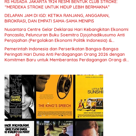
RS HUSADA JAKARTA 1924 RESMI BENTUK CLUB STROKE:
“MERDEKA STROKE UNTUK HIDUP LEBIH BERMAKNA”
DELAPAN JAM DI IGD: KETIKA RANJANG, ANGGARAN,
BIROKRASI, DAN EMPATI SAMA-SAMA MENIPIS
Nusantara Centre Gelar Deklarasi Hari Kebangkitan Ekonomi
Pancasila, Peluncuran Buku Soemitro Djojohadikusumo Anti
Penjajahan (Pergolakan Ekonomi Politik Indonesia) &
Simposium Nasional “Urgensi Undang-Undang Perekonomian
Pemerintah Indonesia dan Perserikatan Bangsa-Bangsa
Nasional dan Kesejahteraan Sosial dalam Menata Bangsa
Peringati Hari Dunia Anti Perdagangan Orang 2026 dengan
Menuju Indonesia Emas 2045”,
Komitmen Baru untuk Memberantas Perdagangan Orang di
Era Digital