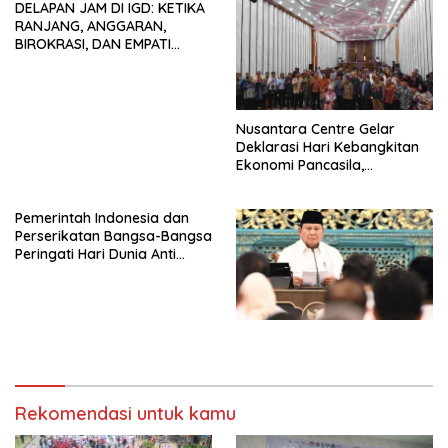
DELAPAN JAM DI IGD: KETIKA
Siapapun
RANJANG, ANGGARAN,
BIROKRASI, DAN EMPATI
SAMA-SAMA MENIPIS
Nusantara Centre Gelar
Deklarasi Hari Kebangkitan
Ekonomi Pancasila,
Peluncuran Buku Soemitro
Djojohadikusumo Anti
Pemerintah Indonesia dan
Penjajahan (Pergolakan
Perserikatan Bangsa-Bangsa
Ekonomi Politik Indonesia) &
Peringati Hari Dunia Anti
Simposium Nasional “Urgensi
Perdagangan Orang 2026
Undang-Undang
dengan Komitmen Baru
Perekonomian Nasional dan
untuk Memberantas
Kesejahteraan Sosial dalam
Perdagangan Orang di Era
Menata Bangsa Menuju
Digital
Indonesia Emas 2045”,
Rekomendasi untuk kamu