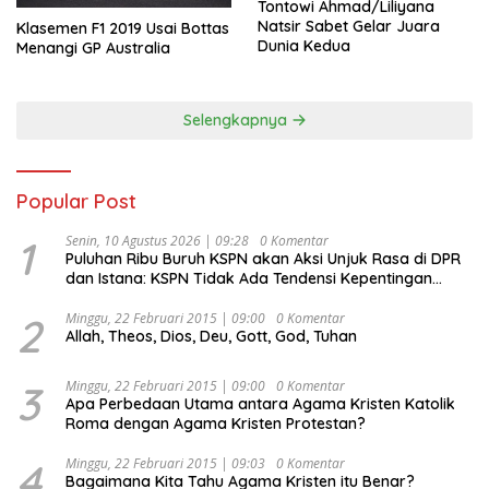
Tontowi Ahmad/Liliyana
Natsir Sabet Gelar Juara
Klasemen F1 2019 Usai Bottas
Dunia Kedua
Menangi GP Australia
Selengkapnya
Popular Post
1
Senin, 10 Agustus 2026 | 09:28
0 Komentar
Puluhan Ribu Buruh KSPN akan Aksi Unjuk Rasa di DPR
dan Istana: KSPN Tidak Ada Tendensi Kepentingan
Politik dan Tidak Dikooptasi oleh Siapapun
2
Minggu, 22 Februari 2015 | 09:00
0 Komentar
Allah, Theos, Dios, Deu, Gott, God, Tuhan
3
Minggu, 22 Februari 2015 | 09:00
0 Komentar
Apa Perbedaan Utama antara Agama Kristen Katolik
Roma dengan Agama Kristen Protestan?
4
Minggu, 22 Februari 2015 | 09:03
0 Komentar
Bagaimana Kita Tahu Agama Kristen itu Benar?