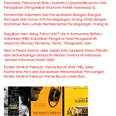
Pancasila, Peluncuran Buku Soemitro Djojohadikusumo Anti
Penjajahan (Pergolakan Ekonomi Politik Indonesia) &
Simposium Nasional “Urgensi Undang-Undang Perekonomian
Pemerintah Indonesia dan Perserikatan Bangsa-Bangsa
Nasional dan Kesejahteraan Sosial dalam Menata Bangsa
Peringati Hari Dunia Anti Perdagangan Orang 2026 dengan
Menuju Indonesia Emas 2045”,
Komitmen Baru untuk Memberantas Perdagangan Orang di
Era Digital
Rayakan Hari Ulang Tahun (HUT) ke 9, Komunitas BEPers
Indonesia (KBI) Kukuhkan Pengurus Hasil Musyawarah
Nasional (Munas) Pertama, Tema: “Penguatan dan
Pengembangan Organisasi KBI yang Berbasis Riset di seluruh
Rest In Peace Mama Joke: Salah Satu Sesepuh Pionir/Pendiri
Indonesia dan Mancanegara”.
dari terbentuknya Gereja Protestan Soteria di Indonesia
Jemaat Pancaran Kasih Allah.
Koalisi Serikat Pekerja– Partai Buruh (KSP–PB) Gelar
Konferensi Pers dan Sarasehan: Menuntaskan Perjuangan
Koalisi Serikat Pekerja–Partai Buruh untuk RUU
Ketenagakerjaan Baru.