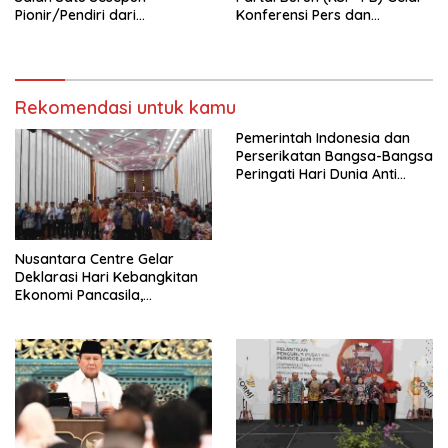
Pionir/Pendiri dari
Konferensi Pers dan
terbentuknya Gereja
Sarasehan: Menuntaskan
Protestan Soteria di
Perjuangan Koalisi Serikat
Indonesia Jemaat Pancaran
Pekerja–Partai Buruh untuk
Kasih Allah.
RUU Ketenagakerjaan Baru.
Rekomendasi untuk kamu
Pemerintah Indonesia dan
Perserikatan Bangsa-Bangsa
Peringati Hari Dunia Anti
Perdagangan Orang 2026
dengan Komitmen Baru
untuk Memberantas
Perdagangan Orang di Era
Nusantara Centre Gelar
Digital
Deklarasi Hari Kebangkitan
Ekonomi Pancasila,
Peluncuran Buku Soemitro
Djojohadikusumo Anti
Penjajahan (Pergolakan
Ekonomi Politik Indonesia) &
Simposium Nasional “Urgensi
Undang-Undang
Perekonomian Nasional dan
Kesejahteraan Sosial dalam