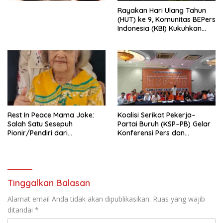
Menata Bangsa Menuju
Rayakan Hari Ulang Tahun
Indonesia Emas 2045”,
(HUT) ke 9, Komunitas BEPers
Indonesia (KBI) Kukuhkan
Pengurus Hasil Musyawarah
Nasional (Munas) Pertama,
Tema: “Penguatan dan
Pengembangan Organisasi
KBI yang Berbasis Riset di
seluruh Indonesia dan
Mancanegara”.
Rest In Peace Mama Joke:
Koalisi Serikat Pekerja–
Salah Satu Sesepuh
Partai Buruh (KSP–PB) Gelar
Pionir/Pendiri dari
Konferensi Pers dan
terbentuknya Gereja
Sarasehan: Menuntaskan
Protestan Soteria di
Perjuangan Koalisi Serikat
Indonesia Jemaat Pancaran
Pekerja–Partai Buruh untuk
Kasih Allah.
RUU Ketenagakerjaan Baru.
Tinggalkan Balasan
Alamat email Anda tidak akan dipublikasikan.
Ruas yang wajib
ditandai
*