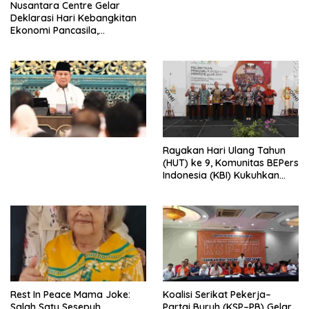
Nusantara Centre Gelar
Digital
Deklarasi Hari Kebangkitan
Ekonomi Pancasila,
Peluncuran Buku Soemitro
Djojohadikusumo Anti
Penjajahan (Pergolakan
Ekonomi Politik Indonesia) &
Simposium Nasional “Urgensi
Undang-Undang
Perekonomian Nasional dan
Kesejahteraan Sosial dalam
Menata Bangsa Menuju
Rayakan Hari Ulang Tahun
Indonesia Emas 2045”,
(HUT) ke 9, Komunitas BEPers
Indonesia (KBI) Kukuhkan
Pengurus Hasil Musyawarah
Nasional (Munas) Pertama,
Tema: “Penguatan dan
Pengembangan Organisasi
KBI yang Berbasis Riset di
seluruh Indonesia dan
Mancanegara”.
Rest In Peace Mama Joke:
Koalisi Serikat Pekerja–
Salah Satu Sesepuh
Partai Buruh (KSP–PB) Gelar