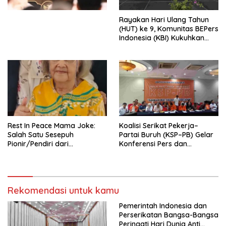
Kesejahteraan Sosial dalam
Menata Bangsa Menuju
Rayakan Hari Ulang Tahun
Indonesia Emas 2045”,
(HUT) ke 9, Komunitas BEPers
Indonesia (KBI) Kukuhkan
Pengurus Hasil Musyawarah
Nasional (Munas) Pertama,
Tema: “Penguatan dan
Pengembangan Organisasi
KBI yang Berbasis Riset di
seluruh Indonesia dan
Mancanegara”.
Rest In Peace Mama Joke:
Koalisi Serikat Pekerja–
Salah Satu Sesepuh
Partai Buruh (KSP–PB) Gelar
Pionir/Pendiri dari
Konferensi Pers dan
terbentuknya Gereja
Sarasehan: Menuntaskan
Protestan Soteria di
Perjuangan Koalisi Serikat
Indonesia Jemaat Pancaran
Pekerja–Partai Buruh untuk
Kasih Allah.
RUU Ketenagakerjaan Baru.
Rekomendasi untuk kamu
Pemerintah Indonesia dan
Perserikatan Bangsa-Bangsa
Peringati Hari Dunia Anti