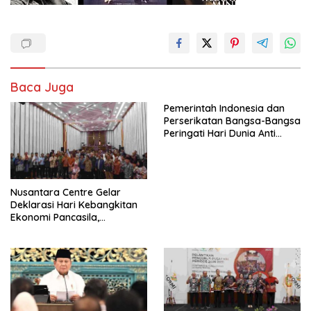
Baca Juga
Pemerintah Indonesia dan
Perserikatan Bangsa-Bangsa
Peringati Hari Dunia Anti
Perdagangan Orang 2026
dengan Komitmen Baru
untuk Memberantas
Perdagangan Orang di Era
Nusantara Centre Gelar
Digital
Deklarasi Hari Kebangkitan
Ekonomi Pancasila,
Peluncuran Buku Soemitro
Djojohadikusumo Anti
Penjajahan (Pergolakan
Ekonomi Politik Indonesia) &
Simposium Nasional “Urgensi
Undang-Undang
Perekonomian Nasional dan