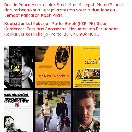
Pengembangan Organisasi KBI yang Berbasis Riset di seluruh
Rest In Peace Mama Joke: Salah Satu Sesepuh Pionir/Pendiri
Indonesia dan Mancanegara”.
dari terbentuknya Gereja Protestan Soteria di Indonesia
Jemaat Pancaran Kasih Allah.
Koalisi Serikat Pekerja– Partai Buruh (KSP–PB) Gelar
Konferensi Pers dan Sarasehan: Menuntaskan Perjuangan
Koalisi Serikat Pekerja–Partai Buruh untuk RUU
Ketenagakerjaan Baru.