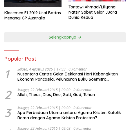
Tontowi Ahmad/Liliyana
Natsir Sabet Gelar Juara
Klasemen F1 2019 Usai Bottas
Dunia Kedua
Menangi GP Australia
Selengkapnya
Popular Post
1
Selasa, 4 Agustus 2026 | 17:33
0 Komentar
Nusantara Centre Gelar Deklarasi Hari Kebangkitan
Ekonomi Pancasila, Peluncuran Buku Soemitro
Djojohadikusumo Anti Penjajahan (Pergolakan
Ekonomi Politik Indonesia) & Simposium Nasional
2
Minggu, 22 Februari 2015 | 09:00
0 Komentar
Allah, Theos, Dios, Deu, Gott, God, Tuhan
“Urgensi Undang-Undang Perekonomian Nasional dan
Kesejahteraan Sosial dalam Menata Bangsa Menuju
Indonesia Emas 2045”,
3
Minggu, 22 Februari 2015 | 09:00
0 Komentar
Apa Perbedaan Utama antara Agama Kristen Katolik
Roma dengan Agama Kristen Protestan?
Minggu, 22 Februari 2015 | 09:03
0 Komentar