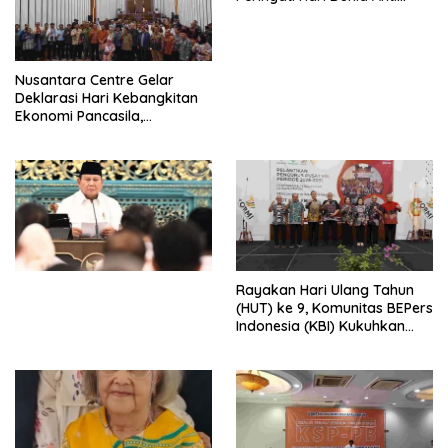
Perdagangan Orang 2026
dengan Komitmen Baru
untuk Memberantas
Perdagangan Orang di Era
Nusantara Centre Gelar
Digital
Deklarasi Hari Kebangkitan
Ekonomi Pancasila,
Peluncuran Buku Soemitro
Djojohadikusumo Anti
Penjajahan (Pergolakan
Ekonomi Politik Indonesia) &
Simposium Nasional “Urgensi
Undang-Undang
Perekonomian Nasional dan
Kesejahteraan Sosial dalam
Menata Bangsa Menuju
Rayakan Hari Ulang Tahun
Indonesia Emas 2045”,
(HUT) ke 9, Komunitas BEPers
Indonesia (KBI) Kukuhkan
Pengurus Hasil Musyawarah
Nasional (Munas) Pertama,
Tema: “Penguatan dan
Pengembangan Organisasi
KBI yang Berbasis Riset di
seluruh Indonesia dan