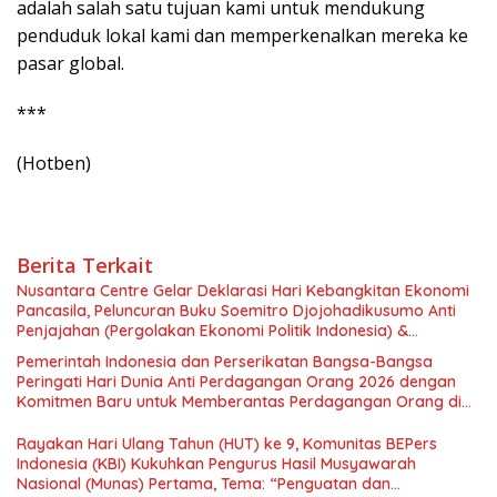
adalah salah satu tujuan kami untuk mendukung
penduduk lokal kami dan memperkenalkan mereka ke
pasar global.
***
(Hotben)
Berita Terkait
Nusantara Centre Gelar Deklarasi Hari Kebangkitan Ekonomi
Pancasila, Peluncuran Buku Soemitro Djojohadikusumo Anti
Penjajahan (Pergolakan Ekonomi Politik Indonesia) &
Simposium Nasional “Urgensi Undang-Undang Perekonomian
Pemerintah Indonesia dan Perserikatan Bangsa-Bangsa
Nasional dan Kesejahteraan Sosial dalam Menata Bangsa
Peringati Hari Dunia Anti Perdagangan Orang 2026 dengan
Menuju Indonesia Emas 2045”,
Komitmen Baru untuk Memberantas Perdagangan Orang di
Era Digital
Rayakan Hari Ulang Tahun (HUT) ke 9, Komunitas BEPers
Indonesia (KBI) Kukuhkan Pengurus Hasil Musyawarah
Nasional (Munas) Pertama, Tema: “Penguatan dan