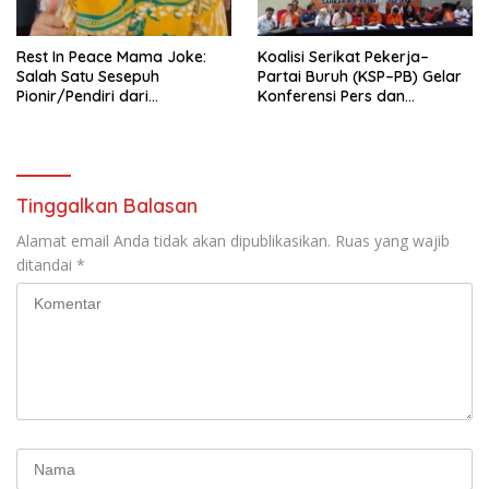
Mancanegara”.
Rest In Peace Mama Joke:
Koalisi Serikat Pekerja–
Salah Satu Sesepuh
Partai Buruh (KSP–PB) Gelar
Pionir/Pendiri dari
Konferensi Pers dan
terbentuknya Gereja
Sarasehan: Menuntaskan
Protestan Soteria di
Perjuangan Koalisi Serikat
Indonesia Jemaat Pancaran
Pekerja–Partai Buruh untuk
Kasih Allah.
RUU Ketenagakerjaan Baru.
Tinggalkan Balasan
Alamat email Anda tidak akan dipublikasikan.
Ruas yang wajib
ditandai
*