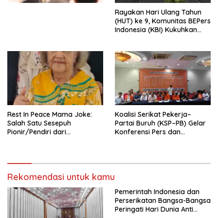
Menata Bangsa Menuju
Rayakan Hari Ulang Tahun
Indonesia Emas 2045”,
(HUT) ke 9, Komunitas BEPers
Indonesia (KBI) Kukuhkan
Pengurus Hasil Musyawarah
Nasional (Munas) Pertama,
Tema: “Penguatan dan
Pengembangan Organisasi
KBI yang Berbasis Riset di
seluruh Indonesia dan
Mancanegara”.
Rest In Peace Mama Joke:
Koalisi Serikat Pekerja–
Salah Satu Sesepuh
Partai Buruh (KSP–PB) Gelar
Pionir/Pendiri dari
Konferensi Pers dan
terbentuknya Gereja
Sarasehan: Menuntaskan
Protestan Soteria di
Perjuangan Koalisi Serikat
Indonesia Jemaat Pancaran
Pekerja–Partai Buruh untuk
Kasih Allah.
RUU Ketenagakerjaan Baru.
Rekomendasi untuk kamu
Pemerintah Indonesia dan
Perserikatan Bangsa-Bangsa
Peringati Hari Dunia Anti
Perdagangan Orang 2026