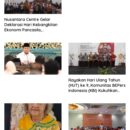
dengan Komitmen Baru
untuk Memberantas
Perdagangan Orang di Era
Nusantara Centre Gelar
Digital
Deklarasi Hari Kebangkitan
Ekonomi Pancasila,
Peluncuran Buku Soemitro
Djojohadikusumo Anti
Penjajahan (Pergolakan
Ekonomi Politik Indonesia) &
Simposium Nasional “Urgensi
Undang-Undang
Perekonomian Nasional dan
Kesejahteraan Sosial dalam
Menata Bangsa Menuju
Rayakan Hari Ulang Tahun
Indonesia Emas 2045”,
(HUT) ke 9, Komunitas BEPers
Indonesia (KBI) Kukuhkan
Pengurus Hasil Musyawarah
Nasional (Munas) Pertama,
Tema: “Penguatan dan
Pengembangan Organisasi
KBI yang Berbasis Riset di
seluruh Indonesia dan
Mancanegara”.