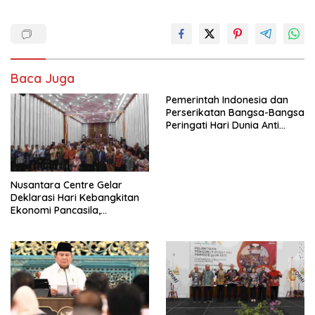
Baca Juga
Pemerintah Indonesia dan
Perserikatan Bangsa-Bangsa
Peringati Hari Dunia Anti
Perdagangan Orang 2026
dengan Komitmen Baru
untuk Memberantas
Perdagangan Orang di Era
Nusantara Centre Gelar
Digital
Deklarasi Hari Kebangkitan
Ekonomi Pancasila,
Peluncuran Buku Soemitro
Djojohadikusumo Anti
Penjajahan (Pergolakan
Ekonomi Politik Indonesia) &
Simposium Nasional “Urgensi
Undang-Undang
Perekonomian Nasional dan
Kesejahteraan Sosial dalam