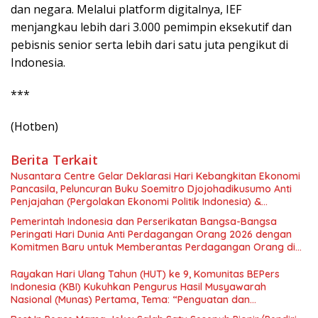
dan negara. Melalui platform digitalnya, IEF
menjangkau lebih dari 3.000 pemimpin eksekutif dan
pebisnis senior serta lebih dari satu juta pengikut di
Indonesia.
***
(Hotben)
Berita Terkait
Nusantara Centre Gelar Deklarasi Hari Kebangkitan Ekonomi
Pancasila, Peluncuran Buku Soemitro Djojohadikusumo Anti
Penjajahan (Pergolakan Ekonomi Politik Indonesia) &
Simposium Nasional “Urgensi Undang-Undang Perekonomian
Pemerintah Indonesia dan Perserikatan Bangsa-Bangsa
Nasional dan Kesejahteraan Sosial dalam Menata Bangsa
Peringati Hari Dunia Anti Perdagangan Orang 2026 dengan
Menuju Indonesia Emas 2045”,
Komitmen Baru untuk Memberantas Perdagangan Orang di
Era Digital
Rayakan Hari Ulang Tahun (HUT) ke 9, Komunitas BEPers
Indonesia (KBI) Kukuhkan Pengurus Hasil Musyawarah
Nasional (Munas) Pertama, Tema: “Penguatan dan
Pengembangan Organisasi KBI yang Berbasis Riset di seluruh