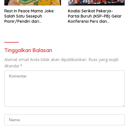
Rest In Peace Mama Joke:
Koalisi Serikat Pekerja–
Salah Satu Sesepuh
Partai Buruh (KSP–PB) Gelar
Pionir/Pendiri dari
Konferensi Pers dan
terbentuknya Gereja
Sarasehan: Menuntaskan
Protestan Soteria di
Perjuangan Koalisi Serikat
Indonesia Jemaat Pancaran
Pekerja–Partai Buruh untuk
Kasih Allah.
RUU Ketenagakerjaan Baru.
Tinggalkan Balasan
Alamat email Anda tidak akan dipublikasikan.
Ruas yang wajib
ditandai
*