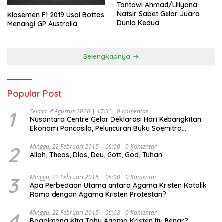
Tontowi Ahmad/Liliyana
Natsir Sabet Gelar Juara
Klasemen F1 2019 Usai Bottas
Dunia Kedua
Menangi GP Australia
Selengkapnya
Popular Post
1
Selasa, 4 Agustus 2026 | 17:33
0 Komentar
Nusantara Centre Gelar Deklarasi Hari Kebangkitan
Ekonomi Pancasila, Peluncuran Buku Soemitro
Djojohadikusumo Anti Penjajahan (Pergolakan
Ekonomi Politik Indonesia) & Simposium Nasional
2
Minggu, 22 Februari 2015 | 09:00
0 Komentar
Allah, Theos, Dios, Deu, Gott, God, Tuhan
“Urgensi Undang-Undang Perekonomian Nasional dan
Kesejahteraan Sosial dalam Menata Bangsa Menuju
Indonesia Emas 2045”,
3
Minggu, 22 Februari 2015 | 09:00
0 Komentar
Apa Perbedaan Utama antara Agama Kristen Katolik
Roma dengan Agama Kristen Protestan?
4
Minggu, 22 Februari 2015 | 09:03
0 Komentar
Bagaimana Kita Tahu Agama Kristen itu Benar?