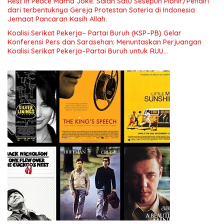
Rest In Peace Mama Joke: Salah Satu Sesepuh Pionir/Pendiri
Indonesia dan Mancanegara”.
dari terbentuknya Gereja Protestan Soteria di Indonesia
Jemaat Pancaran Kasih Allah.
Koalisi Serikat Pekerja– Partai Buruh (KSP–PB) Gelar
Konferensi Pers dan Sarasehan: Menuntaskan Perjuangan
Koalisi Serikat Pekerja–Partai Buruh untuk RUU
Ketenagakerjaan Baru.