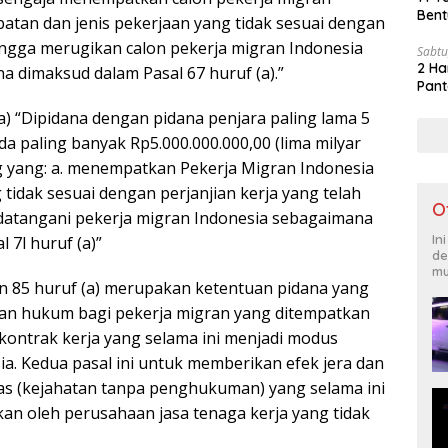
Bent
abatan dan jenis pekerjaan yang tidak sesuai dengan
hingga merugikan calon pekerja migran Indonesia
Sabtu
2 Ha
a dimaksud dalam Pasal 67 huruf (a).”
Pant
a) “Dipidana dengan pidana penjara paling lama 5
da paling banyak Rp5.000.000.000,00 (lima milyar
ng yang: a. menempatkan Pekerja Migran Indonesia
tidak sesuai dengan perjanjian kerja yang telah
O
ndatangani pekerja migran Indonesia sebagaimana
In
 7l huruf (a)”
de
mu
dan 85 huruf (a) merupakan ketentuan pidana yang
an hukum bagi pekerja migran yang ditempatkan
 kontrak kerja yang selama ini menjadi modus
. Kedua pasal ini untuk memberikan efek jera dan
s (kejahatan tanpa penghukuman) yang selama ini
kan oleh perusahaan jasa tenaga kerja yang tidak