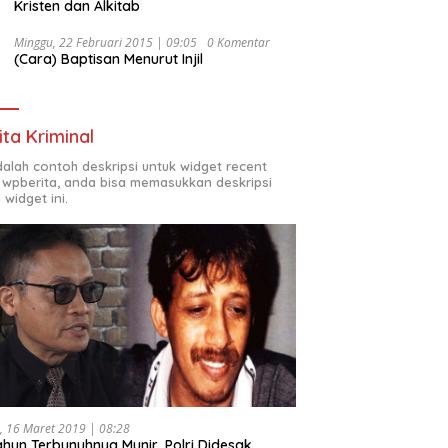
Kristen dan Alkitab
Minggu, 22 Februari 2015 | 09:05
0 Komentar
(Cara) Baptisan Menurut Injil
ita Kriminal
adalah contoh deskripsi untuk widget recent
 wpberita, anda bisa memasukkan deskripsi
 widget ini.
, 16 Maret 2019 | 08:28
ahun Terbunuhnya Munir, Polri Didesak