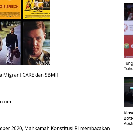
Tung
Tahu
a Migrant CARE dan SBMI]
n.com
Klas
Bott
Aust
mber 2020, Mahkamah Konstitusi RI membacakan