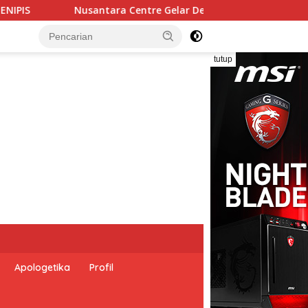
 Gelar Deklarasi Hari Kebangkitan Ekonomi Pancasila, Pelunc
tutup
Apologetika
Profil