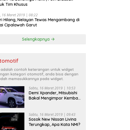
uk Tim Khusus
, 16 Maret 2019 | 08:22
ri Hilang, Nelayan Tewas Mengambang di
ai Cipalawah Garut
Selengkapnya
tomotif
i adalah contoh keterangan untuk widget
ngan kategori otomotif, anda bisa dengan
dah memasukkannya pada widget.
Sabtu, 16 Maret 2019 | 10:53
Demi Xpander, Mitsubishi
Bakal Mengimpor Kembali
Pajero Sport
Sabtu, 16 Maret 2019 | 09:43
Sosok New Nissan Livina
Terungkap, Apa Kata NMI?