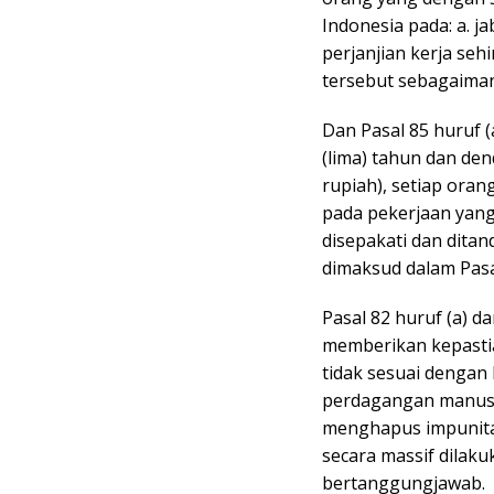
Indonesia pada: a. j
perjanjian kerja se
tersebut sebagaiman
Dan Pasal 85 huruf (
(lima) tahun dan den
rupiah), setiap ora
pada pekerjaan yang 
disepakati dan dita
dimaksud dalam Pasal
Pasal 82 huruf (a) 
memberikan kepasti
tidak sesuai dengan
perdagangan manusia
menghapus impunita
secara massif dilaku
bertanggungjawab.