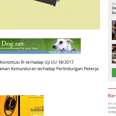
Ra
De
Su
Sa
nstitusi RI terhadap Uji UU 18/2017
man Kemunduran terhadap Perlindungan Pekerja
Ber
Ini 
kate
widg