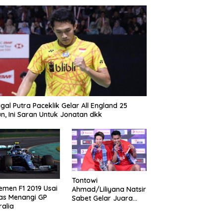
gal Putra Paceklik Gelar All England 25
n, Ini Saran Untuk Jonatan dkk
Tontowi
emen F1 2019 Usai
Ahmad/Liliyana Natsir
as Menangi GP
Sabet Gelar Juara
ralia
Dunia Kedua