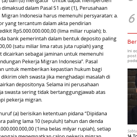
uf (a) dan (b) mengatur “Untuk dapat memperoleh
dimaksud dalam Pasal 51 ayat (1), Perusahaan
6
Migran Indonesia harus memenuhi persyaratan: a.
tor yang tercantum dalam akta pendirian
ikit Rp5.000.000.000,00 (lima miliar rupiah); b.
da bank pemerintah dalam bentuk deposito paling
Ber
00,00 (satu miliar lima ratus juta rupiah) yang
Ini 
t dicairkan sebagai jaminan untuk memenuhi
post
pada
indungan Pekerja Migran Indonesia”. Pasal
an untuk memberikan kepastian hukum bagi
 dikirim oleh swasta jika menghadapi masalah di
cairkan depositonya. Selama ini perusahaan
ja swasta sering tidak bertanggungjawab atas
pi pekerja migran.
uruf (a) berisikan ketentuan pidana “Dipidana
ra paling lama 10 (sepuluh) tahun dan denda
000.000.000,00 (1ima belas milyar rupiah), setiap
Sabtu
sengaja menempatkan calon pekerja migran
14 T