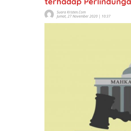
terhadap Perlindunga
Suara Kristen.com
Jumat, 27 November 2020 | 10:37