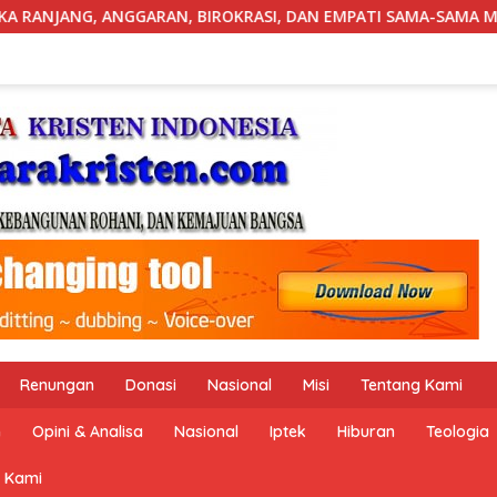
RASI, DAN EMPATI SAMA-SAMA MENIPIS
Nusantara Centre
Renungan
Donasi
Nasional
Misi
Tentang Kami
n
Opini & Analisa
Nasional
Iptek
Hiburan
Teologia
 Kami