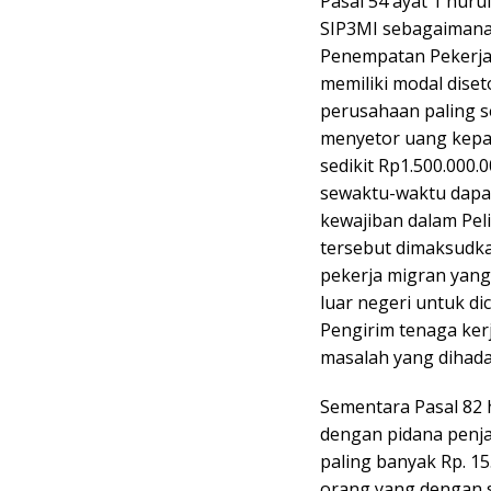
Pasal 54 ayat 1 hur
SIP3MI sebagaimana 
Penempatan Pekerja 
memiliki modal dise
perusahaan paling sed
menyetor uang kepa
sedikit Rp1.500.000.0
sewaktu-waktu dapa
kewajiban dalam Pel
tersebut dimaksudk
pekerja migran yang
luar negeri untuk di
Pengirim tenaga ker
masalah yang dihada
Sementara Pasal 82 h
dengan pidana penja
paling banyak Rp. 15.
orang yang dengan 