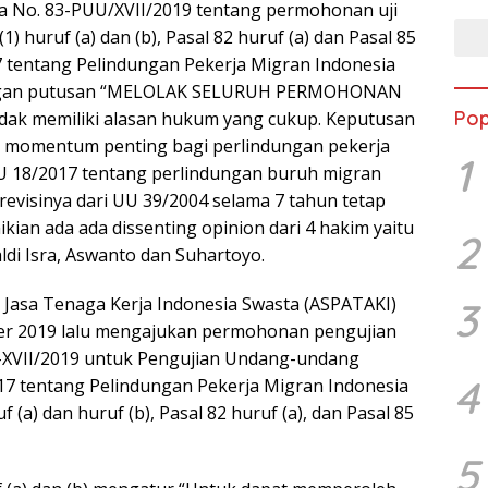
a No. 83-PUU/XVII/2019 tentang permohonan uji
(1) huruf (a) dan (b), Pasal 82 huruf (a) dan Pasal 85
7 tentang Pelindungan Pekerja Migran Indonesia
engan putusan “MELOLAK SELURUH PERMOHONAN
Pop
ak memiliki alasan hukum yang cukup. Keputusan
 momentum penting bagi perlindungan pekerja
1
U 18/2017 tentang perlindungan buruh migran
revisinya dari UU 39/2004 selama 7 tahun tetap
ian ada ada dissenting opinion dari 4 hakim yaitu
2
ldi Isra, Aswanto dan Suhartoyo.
 Jasa Tenaga Kerja Indonesia Swasta (ASPATAKI)
3
r 2019 lalu mengajukan permohonan pengujian
-XVII/2019 untuk Pengujian Undang-undang
4
7 tentang Pelindungan Pekerja Migran Indonesia
uf (a) dan huruf (b), Pasal 82 huruf (a), dan Pasal 85
5