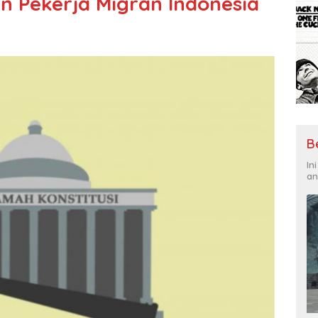
n Pekerja Migran Indonesia
B
In
an