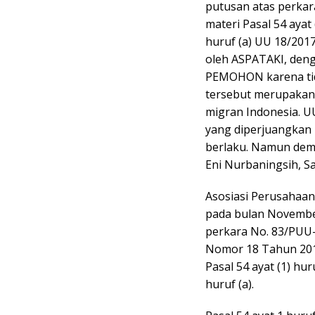
putusan atas perkar
materi Pasal 54 ayat 
huruf (a) UU 18/201
oleh ASPATAKI, d
PEMOHON karena tid
tersebut merupakan
migran Indonesia. U
yang diperjuangkan 
berlaku. Namun demik
Eni Nurbaningsih, Sa
Asosiasi Perusahaan
pada bulan Novembe
perkara No. 83/PUU
Nomor 18 Tahun 201
Pasal 54 ayat (1) hur
huruf (a).