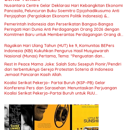
Nusantara Centre Gelar Deklarasi Hari Kebangkitan Ekonomi
Pancasila, Peluncuran Buku Soemitro Djojohadikusumo Anti
Penjajahan (Pergolakan Ekonomi Politik Indonesia) &
Simposium Nasional “Urgensi Undang-Undang Perekonomian
Pemerintah Indonesia dan Perserikatan Bangsa-Bangsa
Nasional dan Kesejahteraan Sosial dalam Menata Bangsa
Peringati Hari Dunia Anti Perdagangan Orang 2026 dengan
Menuju Indonesia Emas 2045”,
Komitmen Baru untuk Memberantas Perdagangan Orang di
Era Digital
Rayakan Hari Ulang Tahun (HUT) ke 9, Komunitas BEPers
Indonesia (KBI) Kukuhkan Pengurus Hasil Musyawarah
Nasional (Munas) Pertama, Tema: “Penguatan dan
Pengembangan Organisasi KBI yang Berbasis Riset di seluruh
Rest In Peace Mama Joke: Salah Satu Sesepuh Pionir/Pendiri
Indonesia dan Mancanegara”.
dari terbentuknya Gereja Protestan Soteria di Indonesia
Jemaat Pancaran Kasih Allah.
Koalisi Serikat Pekerja– Partai Buruh (KSP–PB) Gelar
Konferensi Pers dan Sarasehan: Menuntaskan Perjuangan
Koalisi Serikat Pekerja–Partai Buruh untuk RUU
Ketenagakerjaan Baru.