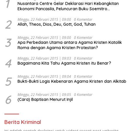
1
Nusantara Centre Gelar Deklarasi Hari Kebangkitan
Ekonomi Pancasila, Peluncuran Buku Soemitro
Djojohadikusumo Anti Penjajahan (Pergolakan
Ekonomi Politik Indonesia) & Simposium Nasional
2
Minggu, 22 Februari 2015 | 09:00
0 Komentar
Allah, Theos, Dios, Deu, Gott, God, Tuhan
“Urgensi Undang-Undang Perekonomian Nasional dan
Kesejahteraan Sosial dalam Menata Bangsa Menuju
Indonesia Emas 2045”,
3
Minggu, 22 Februari 2015 | 09:00
0 Komentar
Apa Perbedaan Utama antara Agama Kristen Katolik
Roma dengan Agama Kristen Protestan?
4
Minggu, 22 Februari 2015 | 09:03
0 Komentar
Bagaimana Kita Tahu Agama Kristen itu Benar?
5
Minggu, 22 Februari 2015 | 09:04
0 Komentar
Bukti-Bukti Logis Kebenaran Agama Kristen dan Alkitab
6
Minggu, 22 Februari 2015 | 09:05
0 Komentar
(Cara) Baptisan Menurut Injil
Berita Kriminal
Ini adalah contoh deskripsi untuk widget recent post wpberita,