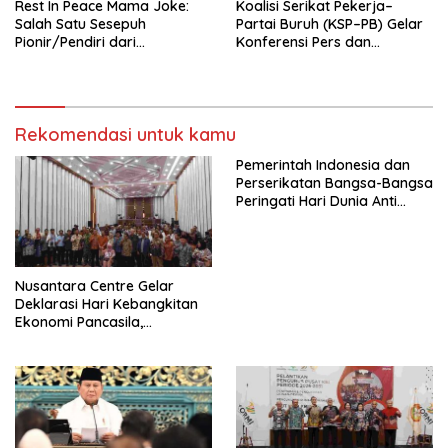
Rest In Peace Mama Joke:
Koalisi Serikat Pekerja–
Salah Satu Sesepuh
Partai Buruh (KSP–PB) Gelar
Pionir/Pendiri dari
Konferensi Pers dan
terbentuknya Gereja
Sarasehan: Menuntaskan
Protestan Soteria di
Perjuangan Koalisi Serikat
Indonesia Jemaat Pancaran
Pekerja–Partai Buruh untuk
Kasih Allah.
RUU Ketenagakerjaan Baru.
Rekomendasi untuk kamu
Pemerintah Indonesia dan
Perserikatan Bangsa-Bangsa
Peringati Hari Dunia Anti
Perdagangan Orang 2026
dengan Komitmen Baru
untuk Memberantas
Perdagangan Orang di Era
Nusantara Centre Gelar
Digital
Deklarasi Hari Kebangkitan
Ekonomi Pancasila,
Peluncuran Buku Soemitro
Djojohadikusumo Anti
Penjajahan (Pergolakan
Ekonomi Politik Indonesia) &
Simposium Nasional “Urgensi
Undang-Undang
Perekonomian Nasional dan