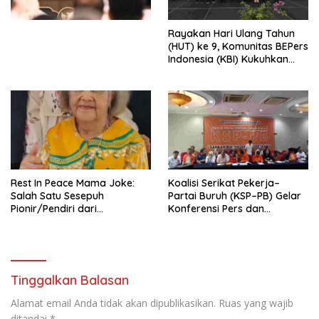
Kesejahteraan Sosial dalam
Menata Bangsa Menuju
Rayakan Hari Ulang Tahun
Indonesia Emas 2045”,
(HUT) ke 9, Komunitas BEPers
Indonesia (KBI) Kukuhkan
Pengurus Hasil Musyawarah
Nasional (Munas) Pertama,
Tema: “Penguatan dan
Pengembangan Organisasi
KBI yang Berbasis Riset di
seluruh Indonesia dan
Mancanegara”.
Rest In Peace Mama Joke:
Koalisi Serikat Pekerja–
Salah Satu Sesepuh
Partai Buruh (KSP–PB) Gelar
Pionir/Pendiri dari
Konferensi Pers dan
terbentuknya Gereja
Sarasehan: Menuntaskan
Protestan Soteria di
Perjuangan Koalisi Serikat
Indonesia Jemaat Pancaran
Pekerja–Partai Buruh untuk
Kasih Allah.
RUU Ketenagakerjaan Baru.
Tinggalkan Balasan
Alamat email Anda tidak akan dipublikasikan.
Ruas yang wajib
ditandai
*