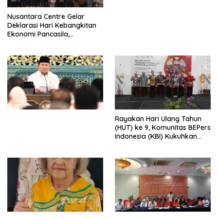
untuk Memberantas
Perdagangan Orang di Era
Nusantara Centre Gelar
Digital
Deklarasi Hari Kebangkitan
Ekonomi Pancasila,
Peluncuran Buku Soemitro
Djojohadikusumo Anti
Penjajahan (Pergolakan
Ekonomi Politik Indonesia) &
Simposium Nasional “Urgensi
Undang-Undang
Perekonomian Nasional dan
Kesejahteraan Sosial dalam
Menata Bangsa Menuju
Rayakan Hari Ulang Tahun
Indonesia Emas 2045”,
(HUT) ke 9, Komunitas BEPers
Indonesia (KBI) Kukuhkan
Pengurus Hasil Musyawarah
Nasional (Munas) Pertama,
Tema: “Penguatan dan
Pengembangan Organisasi
KBI yang Berbasis Riset di
seluruh Indonesia dan
Mancanegara”.