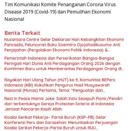
Tim Komunikasi Komite Penanganan Corona Virus
Disease 2019 (Covid-19) dan Pemulihan Ekonomi
Nasional
Berita Terkait
Nusantara Centre Gelar Deklarasi Hari Kebangkitan Ekonomi
Pancasila, Peluncuran Buku Soemitro Djojohadikusumo Anti
Penjajahan (Pergolakan Ekonomi Politik Indonesia) &
Simposium Nasional “Urgensi Undang-Undang Perekonomian
Pemerintah Indonesia dan Perserikatan Bangsa-Bangsa
Nasional dan Kesejahteraan Sosial dalam Menata Bangsa
Peringati Hari Dunia Anti Perdagangan Orang 2026 dengan
Menuju Indonesia Emas 2045”,
Komitmen Baru untuk Memberantas Perdagangan Orang di
Era Digital
Rayakan Hari Ulang Tahun (HUT) ke 9, Komunitas BEPers
Indonesia (KBI) Kukuhkan Pengurus Hasil Musyawarah
Nasional (Munas) Pertama, Tema: “Penguatan dan
Pengembangan Organisasi KBI yang Berbasis Riset di seluruh
Rest In Peace Mama Joke: Salah Satu Sesepuh Pionir/Pendiri
Indonesia dan Mancanegara”.
dari terbentuknya Gereja Protestan Soteria di Indonesia
Jemaat Pancaran Kasih Allah.
Koalisi Serikat Pekerja– Partai Buruh (KSP–PB) Gelar
Konferensi Pers dan Sarasehan: Menuntaskan Perjuangan
Koalisi Serikat Pekerja–Partai Buruh untuk RUU