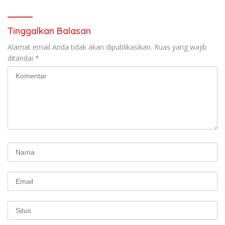
Indonesia Jemaat Pancaran
Pekerja–Partai Buruh untuk
Kasih Allah.
RUU Ketenagakerjaan Baru.
Tinggalkan Balasan
Alamat email Anda tidak akan dipublikasikan.
Ruas yang wajib
ditandai
*