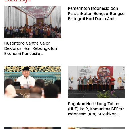
Pemerintah Indonesia dan
Perserikatan Bangsa-Bangsa
Peringati Hari Dunia Anti
Perdagangan Orang 2026
dengan Komitmen Baru
untuk Memberantas
Perdagangan Orang di Era
Nusantara Centre Gelar
Digital
Deklarasi Hari Kebangkitan
Ekonomi Pancasila,
Peluncuran Buku Soemitro
Djojohadikusumo Anti
Penjajahan (Pergolakan
Ekonomi Politik Indonesia) &
Simposium Nasional “Urgensi
Undang-Undang
Perekonomian Nasional dan
Kesejahteraan Sosial dalam
Menata Bangsa Menuju
Rayakan Hari Ulang Tahun
Indonesia Emas 2045”,
(HUT) ke 9, Komunitas BEPers
Indonesia (KBI) Kukuhkan
Pengurus Hasil Musyawarah
Nasional (Munas) Pertama,