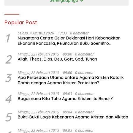
Selengkapnya
Popular Post
1
Selasa, 4 Agustus 2026 | 17:33
0 Komentar
Nusantara Centre Gelar Deklarasi Hari Kebangkitan
Ekonomi Pancasila, Peluncuran Buku Soemitro
Djojohadikusumo Anti Penjajahan (Pergolakan
Ekonomi Politik Indonesia) & Simposium Nasional
2
Minggu, 22 Februari 2015 | 09:00
0 Komentar
Allah, Theos, Dios, Deu, Gott, God, Tuhan
“Urgensi Undang-Undang Perekonomian Nasional dan
Kesejahteraan Sosial dalam Menata Bangsa Menuju
Indonesia Emas 2045”,
3
Minggu, 22 Februari 2015 | 09:00
0 Komentar
Apa Perbedaan Utama antara Agama Kristen Katolik
Roma dengan Agama Kristen Protestan?
4
Minggu, 22 Februari 2015 | 09:03
0 Komentar
Bagaimana Kita Tahu Agama Kristen itu Benar?
5
Minggu, 22 Februari 2015 | 09:04
0 Komentar
Bukti-Bukti Logis Kebenaran Agama Kristen dan Alkitab
Minggu, 22 Februari 2015 | 09:05
0 Komentar