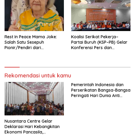
Tema: “Penguatan dan
Pengembangan Organisasi
KBI yang Berbasis Riset di
seluruh Indonesia dan
Mancanegara”.
Rest In Peace Mama Joke:
Koalisi Serikat Pekerja–
Salah Satu Sesepuh
Partai Buruh (KSP–PB) Gelar
Pionir/Pendiri dari
Konferensi Pers dan
terbentuknya Gereja
Sarasehan: Menuntaskan
Protestan Soteria di
Perjuangan Koalisi Serikat
Indonesia Jemaat Pancaran
Pekerja–Partai Buruh untuk
Kasih Allah.
RUU Ketenagakerjaan Baru.
Rekomendasi untuk kamu
Pemerintah Indonesia dan
Perserikatan Bangsa-Bangsa
Peringati Hari Dunia Anti
Perdagangan Orang 2026
dengan Komitmen Baru
untuk Memberantas
Perdagangan Orang di Era
Nusantara Centre Gelar
Digital
Deklarasi Hari Kebangkitan
Ekonomi Pancasila,