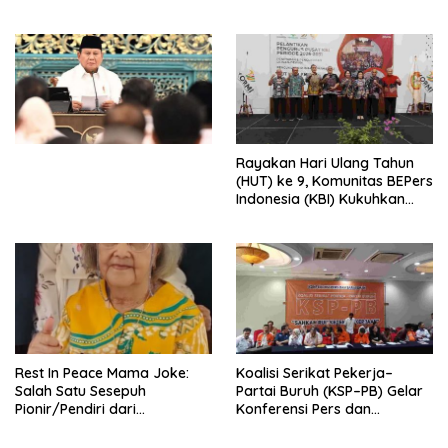
Peluncuran Buku Soemitro
Djojohadikusumo Anti
Penjajahan (Pergolakan
Ekonomi Politik Indonesia) &
Simposium Nasional “Urgensi
Undang-Undang
Perekonomian Nasional dan
Kesejahteraan Sosial dalam
Menata Bangsa Menuju
Rayakan Hari Ulang Tahun
Indonesia Emas 2045”,
(HUT) ke 9, Komunitas BEPers
Indonesia (KBI) Kukuhkan
Pengurus Hasil Musyawarah
Nasional (Munas) Pertama,
Tema: “Penguatan dan
Pengembangan Organisasi
KBI yang Berbasis Riset di
seluruh Indonesia dan
Mancanegara”.
Rest In Peace Mama Joke:
Koalisi Serikat Pekerja–
Salah Satu Sesepuh
Partai Buruh (KSP–PB) Gelar
Pionir/Pendiri dari
Konferensi Pers dan
terbentuknya Gereja
Sarasehan: Menuntaskan
Protestan Soteria di
Perjuangan Koalisi Serikat