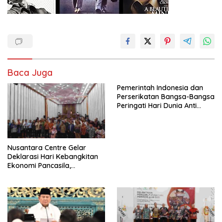
Baca Juga
Pemerintah Indonesia dan
Perserikatan Bangsa-Bangsa
Peringati Hari Dunia Anti
Perdagangan Orang 2026
dengan Komitmen Baru
untuk Memberantas
Perdagangan Orang di Era
Nusantara Centre Gelar
Digital
Deklarasi Hari Kebangkitan
Ekonomi Pancasila,
Peluncuran Buku Soemitro
Djojohadikusumo Anti
Penjajahan (Pergolakan
Ekonomi Politik Indonesia) &
Simposium Nasional “Urgensi
Undang-Undang