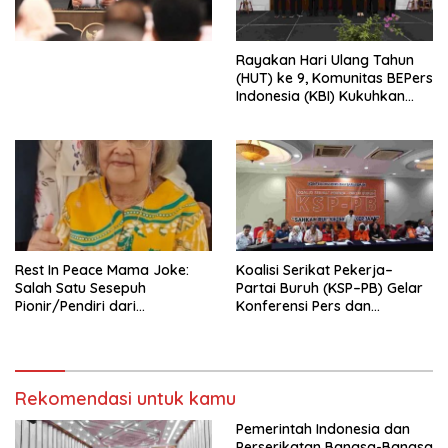
Perekonomian Nasional dan
Kesejahteraan Sosial dalam
Menata Bangsa Menuju
Rayakan Hari Ulang Tahun
Indonesia Emas 2045”,
(HUT) ke 9, Komunitas BEPers
Indonesia (KBI) Kukuhkan
Pengurus Hasil Musyawarah
Nasional (Munas) Pertama,
Tema: “Penguatan dan
Pengembangan Organisasi
KBI yang Berbasis Riset di
seluruh Indonesia dan
Mancanegara”.
Rest In Peace Mama Joke:
Koalisi Serikat Pekerja–
Salah Satu Sesepuh
Partai Buruh (KSP–PB) Gelar
Pionir/Pendiri dari
Konferensi Pers dan
terbentuknya Gereja
Sarasehan: Menuntaskan
Protestan Soteria di
Perjuangan Koalisi Serikat
Indonesia Jemaat Pancaran
Pekerja–Partai Buruh untuk
Kasih Allah.
RUU Ketenagakerjaan Baru.
Rekomendasi untuk kamu
Pemerintah Indonesia dan
Perserikatan Bangsa-Bangsa