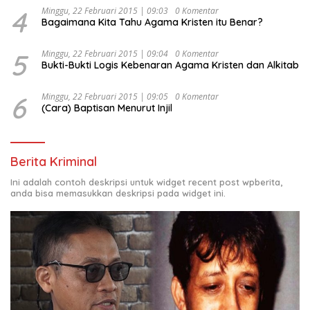
4
Minggu, 22 Februari 2015 | 09:03
0 Komentar
Bagaimana Kita Tahu Agama Kristen itu Benar?
5
Minggu, 22 Februari 2015 | 09:04
0 Komentar
Bukti-Bukti Logis Kebenaran Agama Kristen dan Alkitab
6
Minggu, 22 Februari 2015 | 09:05
0 Komentar
(Cara) Baptisan Menurut Injil
Berita Kriminal
Ini adalah contoh deskripsi untuk widget recent post wpberita,
anda bisa memasukkan deskripsi pada widget ini.