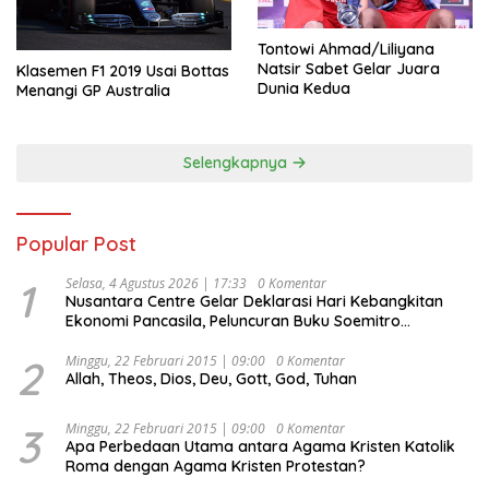
Tontowi Ahmad/Liliyana
Natsir Sabet Gelar Juara
Klasemen F1 2019 Usai Bottas
Dunia Kedua
Menangi GP Australia
Selengkapnya
Popular Post
1
Selasa, 4 Agustus 2026 | 17:33
0 Komentar
Nusantara Centre Gelar Deklarasi Hari Kebangkitan
Ekonomi Pancasila, Peluncuran Buku Soemitro
Djojohadikusumo Anti Penjajahan (Pergolakan
Ekonomi Politik Indonesia) & Simposium Nasional
2
Minggu, 22 Februari 2015 | 09:00
0 Komentar
Allah, Theos, Dios, Deu, Gott, God, Tuhan
“Urgensi Undang-Undang Perekonomian Nasional dan
Kesejahteraan Sosial dalam Menata Bangsa Menuju
Indonesia Emas 2045”,
3
Minggu, 22 Februari 2015 | 09:00
0 Komentar
Apa Perbedaan Utama antara Agama Kristen Katolik
Roma dengan Agama Kristen Protestan?