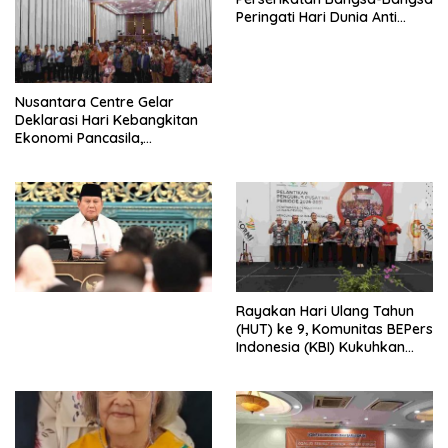
Peringati Hari Dunia Anti
Perdagangan Orang 2026
dengan Komitmen Baru
untuk Memberantas
Perdagangan Orang di Era
Nusantara Centre Gelar
Digital
Deklarasi Hari Kebangkitan
Ekonomi Pancasila,
Peluncuran Buku Soemitro
Djojohadikusumo Anti
Penjajahan (Pergolakan
Ekonomi Politik Indonesia) &
Simposium Nasional “Urgensi
Undang-Undang
Perekonomian Nasional dan
Kesejahteraan Sosial dalam
Menata Bangsa Menuju
Rayakan Hari Ulang Tahun
Indonesia Emas 2045”,
(HUT) ke 9, Komunitas BEPers
Indonesia (KBI) Kukuhkan
Pengurus Hasil Musyawarah
Nasional (Munas) Pertama,
Tema: “Penguatan dan
Pengembangan Organisasi
KBI yang Berbasis Riset di