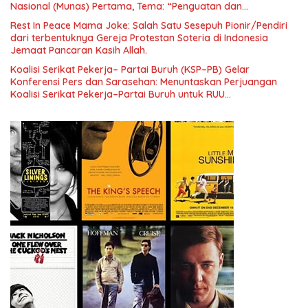
Nasional (Munas) Pertama, Tema: “Penguatan dan
Pengembangan Organisasi KBI yang Berbasis Riset di seluruh
Rest In Peace Mama Joke: Salah Satu Sesepuh Pionir/Pendiri
Indonesia dan Mancanegara”.
dari terbentuknya Gereja Protestan Soteria di Indonesia
Jemaat Pancaran Kasih Allah.
Koalisi Serikat Pekerja– Partai Buruh (KSP–PB) Gelar
Konferensi Pers dan Sarasehan: Menuntaskan Perjuangan
Koalisi Serikat Pekerja–Partai Buruh untuk RUU
Ketenagakerjaan Baru.