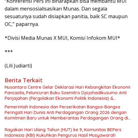
“Konferensi Pers ini diharapkan bisa membantu MUI
dalam mensosialisasikan Munas. Dan segala
sesuatunya sudah disiapkan panitia, baik SC maupun
OC,” paparnya.
*Divisi Media Munas X MUI, Komisi Infokom MUI*
***
(Lili Judiarti)
Berita Terkait
Nusantara Centre Gelar Deklarasi Hari Kebangkitan Ekonomi
Pancasila, Peluncuran Buku Soemitro Djojohadikusumo Anti
Penjajahan (Pergolakan Ekonomi Politik Indonesia) &
Simposium Nasional “Urgensi Undang-Undang Perekonomian
Pemerintah Indonesia dan Perserikatan Bangsa-Bangsa
Nasional dan Kesejahteraan Sosial dalam Menata Bangsa
Peringati Hari Dunia Anti Perdagangan Orang 2026 dengan
Menuju Indonesia Emas 2045”,
Komitmen Baru untuk Memberantas Perdagangan Orang di
Era Digital
Rayakan Hari Ulang Tahun (HUT) ke 9, Komunitas BEPers
Indonesia (KBI) Kukuhkan Pengurus Hasil Musyawarah