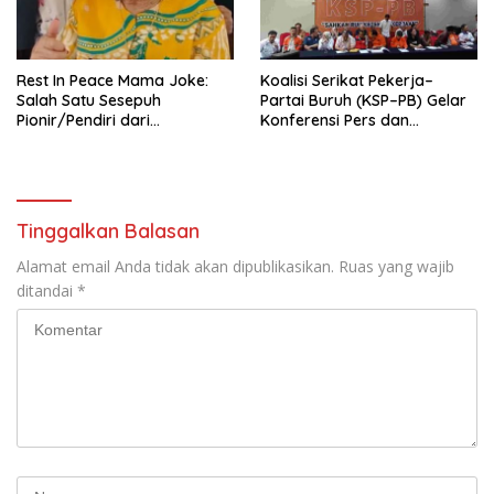
seluruh Indonesia dan
Mancanegara”.
Rest In Peace Mama Joke:
Koalisi Serikat Pekerja–
Salah Satu Sesepuh
Partai Buruh (KSP–PB) Gelar
Pionir/Pendiri dari
Konferensi Pers dan
terbentuknya Gereja
Sarasehan: Menuntaskan
Protestan Soteria di
Perjuangan Koalisi Serikat
Indonesia Jemaat Pancaran
Pekerja–Partai Buruh untuk
Kasih Allah.
RUU Ketenagakerjaan Baru.
Tinggalkan Balasan
Alamat email Anda tidak akan dipublikasikan.
Ruas yang wajib
ditandai
*