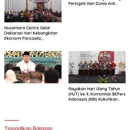
Peringati Hari Dunia Anti
Perdagangan Orang 2026
dengan Komitmen Baru
untuk Memberantas
Perdagangan Orang di Era
Nusantara Centre Gelar
Digital
Deklarasi Hari Kebangkitan
Ekonomi Pancasila,
Peluncuran Buku Soemitro
Djojohadikusumo Anti
Penjajahan (Pergolakan
Ekonomi Politik Indonesia) &
Simposium Nasional “Urgensi
Undang-Undang
Perekonomian Nasional dan
Kesejahteraan Sosial dalam
Menata Bangsa Menuju
Rayakan Hari Ulang Tahun
Indonesia Emas 2045”,
(HUT) ke 9, Komunitas BEPers
Indonesia (KBI) Kukuhkan
Pengurus Hasil Musyawarah
Nasional (Munas) Pertama,
Tema: “Penguatan dan
Pengembangan Organisasi
KBI yang Berbasis Riset di
Tinggalkan Balasan