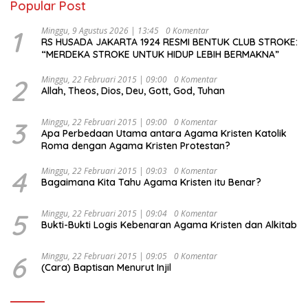
Popular Post
1
Minggu, 9 Agustus 2026 | 13:45
0 Komentar
RS HUSADA JAKARTA 1924 RESMI BENTUK CLUB STROKE:
“MERDEKA STROKE UNTUK HIDUP LEBIH BERMAKNA”
2
Minggu, 22 Februari 2015 | 09:00
0 Komentar
Allah, Theos, Dios, Deu, Gott, God, Tuhan
3
Minggu, 22 Februari 2015 | 09:00
0 Komentar
Apa Perbedaan Utama antara Agama Kristen Katolik
Roma dengan Agama Kristen Protestan?
4
Minggu, 22 Februari 2015 | 09:03
0 Komentar
Bagaimana Kita Tahu Agama Kristen itu Benar?
5
Minggu, 22 Februari 2015 | 09:04
0 Komentar
Bukti-Bukti Logis Kebenaran Agama Kristen dan Alkitab
6
Minggu, 22 Februari 2015 | 09:05
0 Komentar
(Cara) Baptisan Menurut Injil