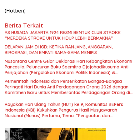
(Hotben)
Berita Terkait
RS HUSADA JAKARTA 1924 RESMI BENTUK CLUB STROKE:
“MERDEKA STROKE UNTUK HIDUP LEBIH BERMAKNA”
DELAPAN JAM DI IGD: KETIKA RANJANG, ANGGARAN,
BIROKRASI, DAN EMPATI SAMA-SAMA MENIPIS
Nusantara Centre Gelar Deklarasi Hari Kebangkitan Ekonomi
Pancasila, Peluncuran Buku Soemitro Djojohadikusumo Anti
Penjajahan (Pergolakan Ekonomi Politik Indonesia) &
Simposium Nasional “Urgensi Undang-Undang Perekonomian
Pemerintah Indonesia dan Perserikatan Bangsa-Bangsa
Nasional dan Kesejahteraan Sosial dalam Menata Bangsa
Peringati Hari Dunia Anti Perdagangan Orang 2026 dengan
Menuju Indonesia Emas 2045”,
Komitmen Baru untuk Memberantas Perdagangan Orang di
Era Digital
Rayakan Hari Ulang Tahun (HUT) ke 9, Komunitas BEPers
Indonesia (KBI) Kukuhkan Pengurus Hasil Musyawarah
Nasional (Munas) Pertama, Tema: “Penguatan dan
Pengembangan Organisasi KBI yang Berbasis Riset di seluruh
Indonesia dan Mancanegara”.