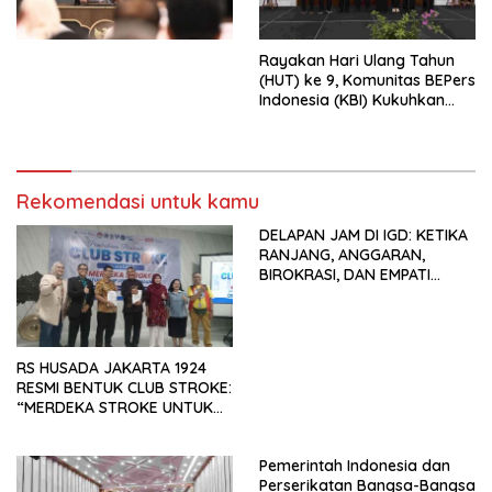
Perekonomian Nasional dan
Kesejahteraan Sosial dalam
Menata Bangsa Menuju
Rayakan Hari Ulang Tahun
Indonesia Emas 2045”,
(HUT) ke 9, Komunitas BEPers
Indonesia (KBI) Kukuhkan
Pengurus Hasil Musyawarah
Nasional (Munas) Pertama,
Tema: “Penguatan dan
Pengembangan Organisasi
Rekomendasi untuk kamu
KBI yang Berbasis Riset di
seluruh Indonesia dan
DELAPAN JAM DI IGD: KETIKA
Mancanegara”.
RANJANG, ANGGARAN,
BIROKRASI, DAN EMPATI
SAMA-SAMA MENIPIS
RS HUSADA JAKARTA 1924
RESMI BENTUK CLUB STROKE:
“MERDEKA STROKE UNTUK
HIDUP LEBIH BERMAKNA”
Pemerintah Indonesia dan
Perserikatan Bangsa-Bangsa