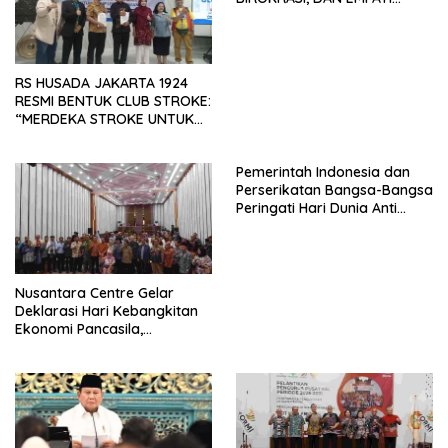
SAMA-SAMA MENIPIS
RS HUSADA JAKARTA 1924
RESMI BENTUK CLUB STROKE:
“MERDEKA STROKE UNTUK
HIDUP LEBIH BERMAKNA”
Pemerintah Indonesia dan
Perserikatan Bangsa-Bangsa
Peringati Hari Dunia Anti
Perdagangan Orang 2026
dengan Komitmen Baru
untuk Memberantas
Perdagangan Orang di Era
Nusantara Centre Gelar
Digital
Deklarasi Hari Kebangkitan
Ekonomi Pancasila,
Peluncuran Buku Soemitro
Djojohadikusumo Anti
Penjajahan (Pergolakan
Ekonomi Politik Indonesia) &
Simposium Nasional “Urgensi
Undang-Undang