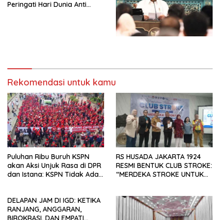
Peringati Hari Dunia Anti
Simposium Nasional “Urgensi
Perdagangan Orang 2026
Undang-Undang
dengan Komitmen Baru
Perekonomian Nasional dan
untuk Memberantas
Kesejahteraan Sosial dalam
Perdagangan Orang di Era
Menata Bangsa Menuju
Digital
Indonesia Emas 2045”,
Rekomendasi untuk kamu
Puluhan Ribu Buruh KSPN
RS HUSADA JAKARTA 1924
akan Aksi Unjuk Rasa di DPR
RESMI BENTUK CLUB STROKE:
dan Istana: KSPN Tidak Ada
“MERDEKA STROKE UNTUK
Tendensi Kepentingan Politik
HIDUP LEBIH BERMAKNA”
dan Tidak Dikooptasi oleh
DELAPAN JAM DI IGD: KETIKA
Siapapun
RANJANG, ANGGARAN,
BIROKRASI, DAN EMPATI