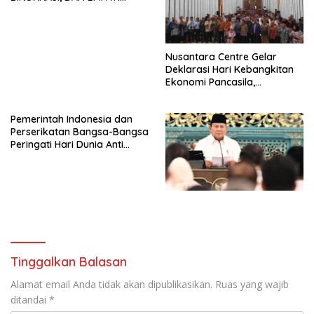
SAMA-SAMA MENIPIS
Nusantara Centre Gelar
Deklarasi Hari Kebangkitan
Ekonomi Pancasila,
Peluncuran Buku Soemitro
Djojohadikusumo Anti
Pemerintah Indonesia dan
Penjajahan (Pergolakan
Perserikatan Bangsa-Bangsa
Ekonomi Politik Indonesia) &
Peringati Hari Dunia Anti
Simposium Nasional “Urgensi
Perdagangan Orang 2026
Undang-Undang
dengan Komitmen Baru
Perekonomian Nasional dan
untuk Memberantas
Kesejahteraan Sosial dalam
Perdagangan Orang di Era
Menata Bangsa Menuju
Digital
Indonesia Emas 2045”,
Tinggalkan Balasan
Alamat email Anda tidak akan dipublikasikan.
Ruas yang wajib
ditandai
*