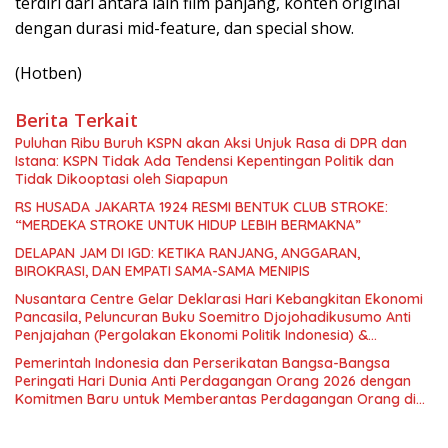
terdiri dari antara lain film panjang, konten original
dengan durasi ​mid-feature, dan ​special show​.
(Hotben)
Berita Terkait
Puluhan Ribu Buruh KSPN akan Aksi Unjuk Rasa di DPR dan
Istana: KSPN Tidak Ada Tendensi Kepentingan Politik dan
Tidak Dikooptasi oleh Siapapun
RS HUSADA JAKARTA 1924 RESMI BENTUK CLUB STROKE:
“MERDEKA STROKE UNTUK HIDUP LEBIH BERMAKNA”
DELAPAN JAM DI IGD: KETIKA RANJANG, ANGGARAN,
BIROKRASI, DAN EMPATI SAMA-SAMA MENIPIS
Nusantara Centre Gelar Deklarasi Hari Kebangkitan Ekonomi
Pancasila, Peluncuran Buku Soemitro Djojohadikusumo Anti
Penjajahan (Pergolakan Ekonomi Politik Indonesia) &
Simposium Nasional “Urgensi Undang-Undang Perekonomian
Pemerintah Indonesia dan Perserikatan Bangsa-Bangsa
Nasional dan Kesejahteraan Sosial dalam Menata Bangsa
Peringati Hari Dunia Anti Perdagangan Orang 2026 dengan
Menuju Indonesia Emas 2045”,
Komitmen Baru untuk Memberantas Perdagangan Orang di
Era Digital