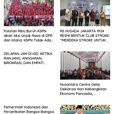
Puluhan Ribu Buruh KSPN
RS HUSADA JAKARTA 1924
akan Aksi Unjuk Rasa di DPR
RESMI BENTUK CLUB STROKE:
dan Istana: KSPN Tidak Ada
“MERDEKA STROKE UNTUK
Tendensi Kepentingan Politik
HIDUP LEBIH BERMAKNA”
dan Tidak Dikooptasi oleh
DELAPAN JAM DI IGD: KETIKA
Siapapun
RANJANG, ANGGARAN,
BIROKRASI, DAN EMPATI
SAMA-SAMA MENIPIS
Nusantara Centre Gelar
Deklarasi Hari Kebangkitan
Ekonomi Pancasila,
Peluncuran Buku Soemitro
Djojohadikusumo Anti
Pemerintah Indonesia dan
Penjajahan (Pergolakan
Perserikatan Bangsa-Bangsa
Ekonomi Politik Indonesia) &