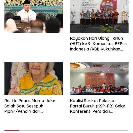
Penjajahan (Pergolakan
Ekonomi Politik Indonesia) &
Simposium Nasional “Urgensi
Undang-Undang
Perekonomian Nasional dan
Kesejahteraan Sosial dalam
Menata Bangsa Menuju
Rayakan Hari Ulang Tahun
Indonesia Emas 2045”,
(HUT) ke 9, Komunitas BEPers
Indonesia (KBI) Kukuhkan
Pengurus Hasil Musyawarah
Nasional (Munas) Pertama,
Tema: “Penguatan dan
Pengembangan Organisasi
KBI yang Berbasis Riset di
seluruh Indonesia dan
Mancanegara”.
Rest In Peace Mama Joke:
Koalisi Serikat Pekerja–
Salah Satu Sesepuh
Partai Buruh (KSP–PB) Gelar
Pionir/Pendiri dari
Konferensi Pers dan
terbentuknya Gereja
Sarasehan: Menuntaskan
Protestan Soteria di
Perjuangan Koalisi Serikat
Indonesia Jemaat Pancaran
Pekerja–Partai Buruh untuk
Kasih Allah.
RUU Ketenagakerjaan Baru.