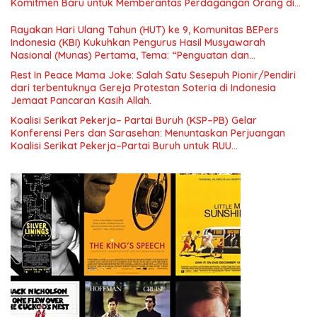
Komitmen Baru untuk Memberantas Perdagangan Orang di
Era Digital
Rayakan Hari Ulang Tahun (HUT) ke 9, Komunitas BEPers
Indonesia (KBI) Kukuhkan Pengurus Hasil Musyawarah
Nasional (Munas) Pertama, Tema: “Penguatan dan
Pengembangan Organisasi KBI yang Berbasis Riset di seluruh
Rest In Peace Mama Joke: Salah Satu Sesepuh Pionir/Pendiri
Indonesia dan Mancanegara”.
dari terbentuknya Gereja Protestan Soteria di Indonesia
Jemaat Pancaran Kasih Allah.
Koalisi Serikat Pekerja– Partai Buruh (KSP–PB) Gelar
Konferensi Pers dan Sarasehan: Menuntaskan Perjuangan
Koalisi Serikat Pekerja–Partai Buruh untuk RUU
Ketenagakerjaan Baru.