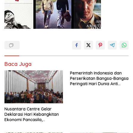
Baca Juga
Pemerintah Indonesia dan
Perserikatan Bangsa-Bangsa
Peringati Hari Dunia Anti
Perdagangan Orang 2026
dengan Komitmen Baru
untuk Memberantas
Perdagangan Orang di Era
Nusantara Centre Gelar
Digital
Deklarasi Hari Kebangkitan
Ekonomi Pancasila,
Peluncuran Buku Soemitro
Djojohadikusumo Anti