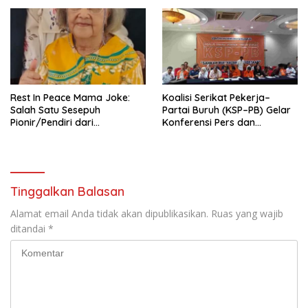
Nasional (Munas) Pertama,
Tema: “Penguatan dan
Pengembangan Organisasi
KBI yang Berbasis Riset di
seluruh Indonesia dan
Mancanegara”.
Rest In Peace Mama Joke:
Koalisi Serikat Pekerja–
Salah Satu Sesepuh
Partai Buruh (KSP–PB) Gelar
Pionir/Pendiri dari
Konferensi Pers dan
terbentuknya Gereja
Sarasehan: Menuntaskan
Protestan Soteria di
Perjuangan Koalisi Serikat
Indonesia Jemaat Pancaran
Pekerja–Partai Buruh untuk
Kasih Allah.
RUU Ketenagakerjaan Baru.
Tinggalkan Balasan
Alamat email Anda tidak akan dipublikasikan.
Ruas yang wajib
ditandai
*