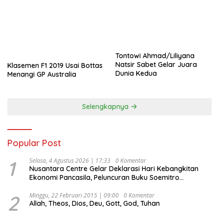
Tontowi Ahmad/Liliyana
Natsir Sabet Gelar Juara
Klasemen F1 2019 Usai Bottas
Dunia Kedua
Menangi GP Australia
Selengkapnya
Popular Post
1
Selasa, 4 Agustus 2026 | 17:33
0 Komentar
Nusantara Centre Gelar Deklarasi Hari Kebangkitan
Ekonomi Pancasila, Peluncuran Buku Soemitro
Djojohadikusumo Anti Penjajahan (Pergolakan
Ekonomi Politik Indonesia) & Simposium Nasional
2
Minggu, 22 Februari 2015 | 09:00
0 Komentar
Allah, Theos, Dios, Deu, Gott, God, Tuhan
“Urgensi Undang-Undang Perekonomian Nasional dan
Kesejahteraan Sosial dalam Menata Bangsa Menuju