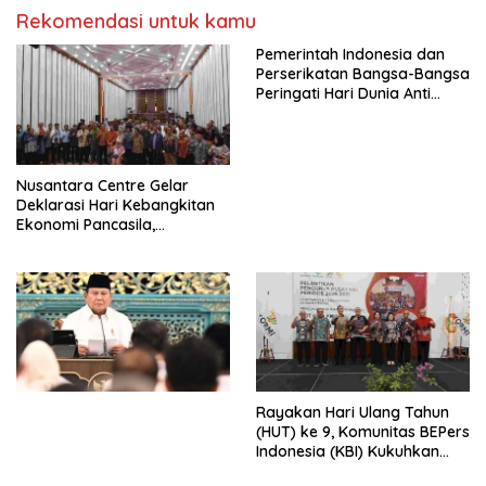
Rekomendasi untuk kamu
Pemerintah Indonesia dan
Perserikatan Bangsa-Bangsa
Peringati Hari Dunia Anti
Perdagangan Orang 2026
dengan Komitmen Baru
untuk Memberantas
Perdagangan Orang di Era
Nusantara Centre Gelar
Digital
Deklarasi Hari Kebangkitan
Ekonomi Pancasila,
Peluncuran Buku Soemitro
Djojohadikusumo Anti
Penjajahan (Pergolakan
Ekonomi Politik Indonesia) &
Simposium Nasional “Urgensi
Undang-Undang
Perekonomian Nasional dan
Kesejahteraan Sosial dalam
Menata Bangsa Menuju
Rayakan Hari Ulang Tahun
Indonesia Emas 2045”,
(HUT) ke 9, Komunitas BEPers
Indonesia (KBI) Kukuhkan
Pengurus Hasil Musyawarah