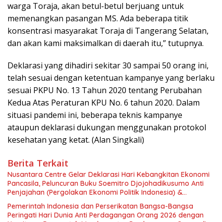
warga Toraja, akan betul-betul berjuang untuk
memenangkan pasangan MS. Ada beberapa titik
konsentrasi masyarakat Toraja di Tangerang Selatan,
dan akan kami maksimalkan di daerah itu,” tutupnya.
Deklarasi yang dihadiri sekitar 30 sampai 50 orang ini,
telah sesuai dengan ketentuan kampanye yang berlaku
sesuai PKPU No. 13 Tahun 2020 tentang Perubahan
Kedua Atas Peraturan KPU No. 6 tahun 2020. Dalam
situasi pandemi ini, beberapa teknis kampanye
ataupun deklarasi dukungan menggunakan protokol
kesehatan yang ketat. (Alan Singkali)
Berita Terkait
Nusantara Centre Gelar Deklarasi Hari Kebangkitan Ekonomi
Pancasila, Peluncuran Buku Soemitro Djojohadikusumo Anti
Penjajahan (Pergolakan Ekonomi Politik Indonesia) &
Simposium Nasional “Urgensi Undang-Undang Perekonomian
Pemerintah Indonesia dan Perserikatan Bangsa-Bangsa
Nasional dan Kesejahteraan Sosial dalam Menata Bangsa
Peringati Hari Dunia Anti Perdagangan Orang 2026 dengan
Menuju Indonesia Emas 2045”,