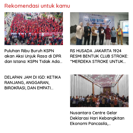
Rekomendasi untuk kamu
Puluhan Ribu Buruh KSPN
RS HUSADA JAKARTA 1924
akan Aksi Unjuk Rasa di DPR
RESMI BENTUK CLUB STROKE:
dan Istana: KSPN Tidak Ada
“MERDEKA STROKE UNTUK
Tendensi Kepentingan Politik
HIDUP LEBIH BERMAKNA”
dan Tidak Dikooptasi oleh
DELAPAN JAM DI IGD: KETIKA
Siapapun
RANJANG, ANGGARAN,
BIROKRASI, DAN EMPATI
SAMA-SAMA MENIPIS
Nusantara Centre Gelar
Deklarasi Hari Kebangkitan
Ekonomi Pancasila,
Peluncuran Buku Soemitro