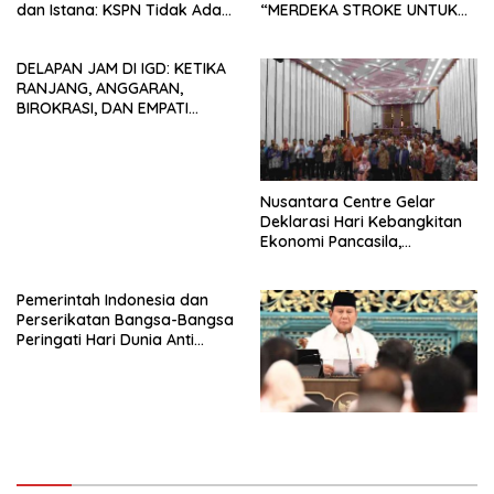
dan Istana: KSPN Tidak Ada
“MERDEKA STROKE UNTUK
Tendensi Kepentingan Politik
HIDUP LEBIH BERMAKNA”
dan Tidak Dikooptasi oleh
DELAPAN JAM DI IGD: KETIKA
Siapapun
RANJANG, ANGGARAN,
BIROKRASI, DAN EMPATI
SAMA-SAMA MENIPIS
Nusantara Centre Gelar
Deklarasi Hari Kebangkitan
Ekonomi Pancasila,
Peluncuran Buku Soemitro
Djojohadikusumo Anti
Pemerintah Indonesia dan
Penjajahan (Pergolakan
Perserikatan Bangsa-Bangsa
Ekonomi Politik Indonesia) &
Peringati Hari Dunia Anti
Simposium Nasional “Urgensi
Perdagangan Orang 2026
Undang-Undang
dengan Komitmen Baru
Perekonomian Nasional dan
untuk Memberantas
Kesejahteraan Sosial dalam
Perdagangan Orang di Era
Menata Bangsa Menuju
Digital
Indonesia Emas 2045”,