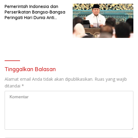
Djojohadikusumo Anti
Pemerintah Indonesia dan
Penjajahan (Pergolakan
Perserikatan Bangsa-Bangsa
Ekonomi Politik Indonesia) &
Peringati Hari Dunia Anti
Simposium Nasional “Urgensi
Perdagangan Orang 2026
Undang-Undang
dengan Komitmen Baru
Perekonomian Nasional dan
untuk Memberantas
Kesejahteraan Sosial dalam
Perdagangan Orang di Era
Menata Bangsa Menuju
Digital
Indonesia Emas 2045”,
Tinggalkan Balasan
Alamat email Anda tidak akan dipublikasikan.
Ruas yang wajib
ditandai
*