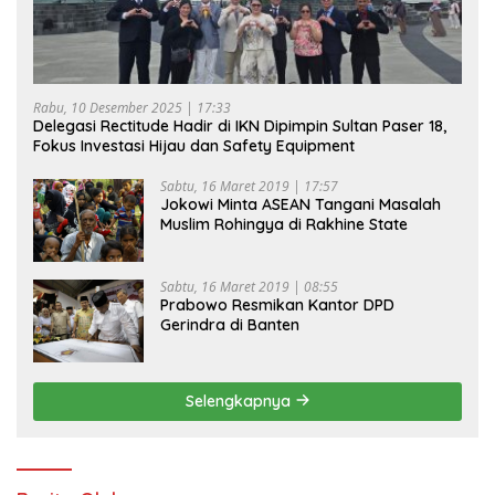
Rabu, 10 Desember 2025 | 17:33
Delegasi Rectitude Hadir di IKN Dipimpin Sultan Paser 18,
Fokus Investasi Hijau dan Safety Equipment
Sabtu, 16 Maret 2019 | 17:57
Jokowi Minta ASEAN Tangani Masalah
Muslim Rohingya di Rakhine State
Sabtu, 16 Maret 2019 | 08:55
Prabowo Resmikan Kantor DPD
Gerindra di Banten
Selengkapnya