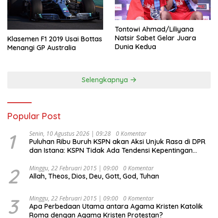
Tontowi Ahmad/Liliyana
Natsir Sabet Gelar Juara
Klasemen F1 2019 Usai Bottas
Dunia Kedua
Menangi GP Australia
Selengkapnya
Popular Post
1
Senin, 10 Agustus 2026 | 09:28
0 Komentar
Puluhan Ribu Buruh KSPN akan Aksi Unjuk Rasa di DPR
dan Istana: KSPN Tidak Ada Tendensi Kepentingan
Politik dan Tidak Dikooptasi oleh Siapapun
2
Minggu, 22 Februari 2015 | 09:00
0 Komentar
Allah, Theos, Dios, Deu, Gott, God, Tuhan
3
Minggu, 22 Februari 2015 | 09:00
0 Komentar
Apa Perbedaan Utama antara Agama Kristen Katolik
Roma dengan Agama Kristen Protestan?