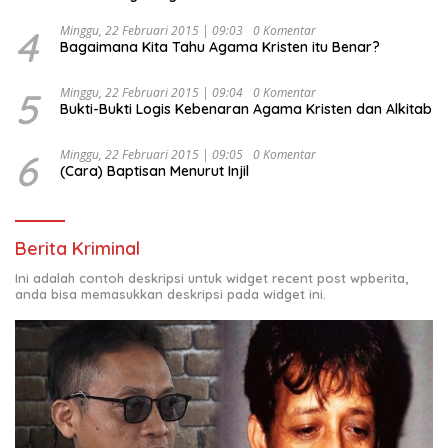
4
Minggu, 22 Februari 2015 | 09:03
0 Komentar
Bagaimana Kita Tahu Agama Kristen itu Benar?
5
Minggu, 22 Februari 2015 | 09:04
0 Komentar
Bukti-Bukti Logis Kebenaran Agama Kristen dan Alkitab
6
Minggu, 22 Februari 2015 | 09:05
0 Komentar
(Cara) Baptisan Menurut Injil
Berita Kriminal
Ini adalah contoh deskripsi untuk widget recent post wpberita,
anda bisa memasukkan deskripsi pada widget ini.