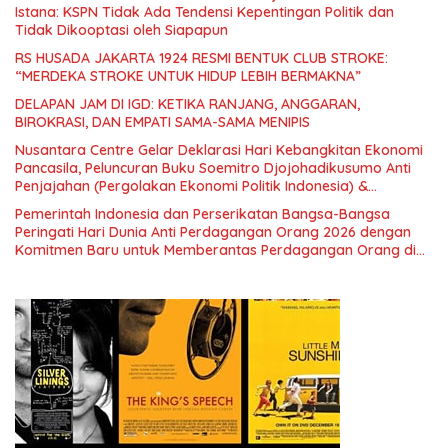
Istana: KSPN Tidak Ada Tendensi Kepentingan Politik dan
Tidak Dikooptasi oleh Siapapun
RS HUSADA JAKARTA 1924 RESMI BENTUK CLUB STROKE:
“MERDEKA STROKE UNTUK HIDUP LEBIH BERMAKNA”
DELAPAN JAM DI IGD: KETIKA RANJANG, ANGGARAN,
BIROKRASI, DAN EMPATI SAMA-SAMA MENIPIS
Nusantara Centre Gelar Deklarasi Hari Kebangkitan Ekonomi
Pancasila, Peluncuran Buku Soemitro Djojohadikusumo Anti
Penjajahan (Pergolakan Ekonomi Politik Indonesia) &
Simposium Nasional “Urgensi Undang-Undang Perekonomian
Pemerintah Indonesia dan Perserikatan Bangsa-Bangsa
Nasional dan Kesejahteraan Sosial dalam Menata Bangsa
Peringati Hari Dunia Anti Perdagangan Orang 2026 dengan
Menuju Indonesia Emas 2045”,
Komitmen Baru untuk Memberantas Perdagangan Orang di
Era Digital