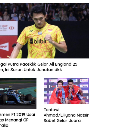
gal Putra Paceklik Gelar All England 25
n, Ini Saran Untuk Jonatan dkk
Tontowi
emen F1 2019 Usai
Ahmad/Liliyana Natsir
as Menangi GP
Sabet Gelar Juara
ralia
Dunia Kedua