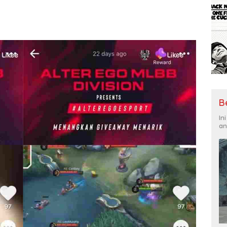
B
In
an