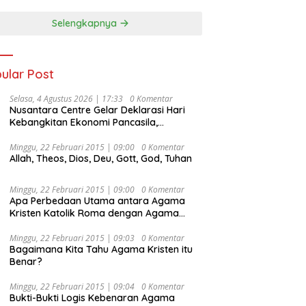
Selengkapnya
ular Post
Selasa, 4 Agustus 2026 | 17:33
0 Komentar
Nusantara Centre Gelar Deklarasi Hari
Kebangkitan Ekonomi Pancasila,
Peluncuran Buku Soemitro
Djojohadikusumo Anti Penjajahan
Minggu, 22 Februari 2015 | 09:00
0 Komentar
Allah, Theos, Dios, Deu, Gott, God, Tuhan
(Pergolakan Ekonomi Politik Indonesia) &
Simposium Nasional “Urgensi Undang-
Undang Perekonomian Nasional dan
Minggu, 22 Februari 2015 | 09:00
0 Komentar
Kesejahteraan Sosial dalam Menata
Apa Perbedaan Utama antara Agama
Bangsa Menuju Indonesia Emas 2045”,
Kristen Katolik Roma dengan Agama
Kristen Protestan?
Minggu, 22 Februari 2015 | 09:03
0 Komentar
Bagaimana Kita Tahu Agama Kristen itu
Benar?
Minggu, 22 Februari 2015 | 09:04
0 Komentar
Bukti-Bukti Logis Kebenaran Agama