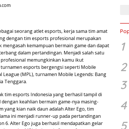
n.com
Pop
ebagai seorang atlet esports, kerja sama tim amat
ng dengan tim esports profesional merupakan
1
tuk mengasah kemampuan bermain game dan dapat
erbang dalam pertandingan. Menjadi salah satu
s profesional memungkinkan kamu ikut
2
m turnamen esports bergengsi seperti Mobile
l League (MPL), turnamen Mobile Legends: Bang
3
ia Tenggara.
ak tim esports Indonesia yang berhasil tampil di
4
l dengan keahlian bermain game-nya masing-
im yang kian naik daun adalah Alter Ego, tim
lama ini menjadi runner-up pada pertandingan
5
n 6. Alter Ego juga berhasil mendapatkan gelar