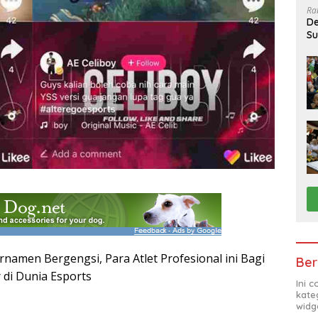
Ra
De
Su
Sa
rnamen Bergengsi, Para Atlet Profesional ini Bagi
Ber
 di Dunia Esports
Ini 
kate
widg