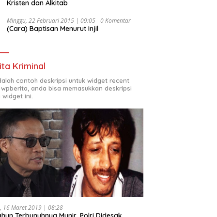
Kristen dan Alkitab
Minggu, 22 Februari 2015 | 09:05
0 Komentar
(Cara) Baptisan Menurut Injil
ita Kriminal
adalah contoh deskripsi untuk widget recent
 wpberita, anda bisa memasukkan deskripsi
 widget ini.
, 16 Maret 2019 | 08:28
ahun Terbunuhnya Munir, Polri Didesak