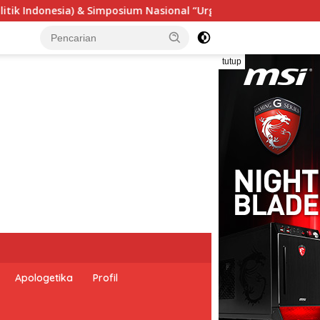
“Urgensi Undang-Undang Perekonomian Nasional dan Kesejahtera
tutup
Apologetika
Profil