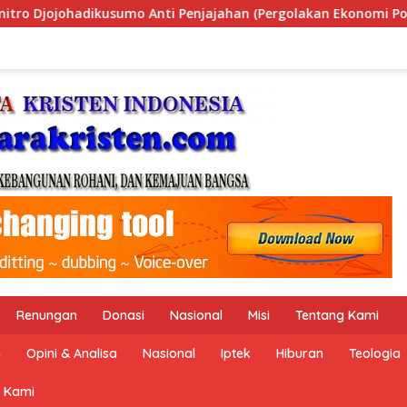
Pergolakan Ekonomi Politik Indonesia) & Simposium Nasional 
Renungan
Donasi
Nasional
Misi
Tentang Kami
n
Opini & Analisa
Nasional
Iptek
Hiburan
Teologia
 Kami