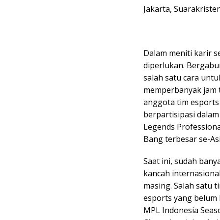
Jakarta, Suarakriste
Dalam meniti karir s
diperlukan. Bergabu
salah satu cara un
memperbanyak jam t
anggota tim esport
berpartisipasi dala
Legends Professiona
Bang terbesar se-As
Saat ini, sudah bany
kancah internasiona
masing. Salah satu t
esports yang belum 
MPL Indonesia Seaso