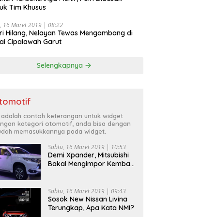
uk Tim Khusus
, 16 Maret 2019 | 08:22
ri Hilang, Nelayan Tewas Mengambang di
ai Cipalawah Garut
Selengkapnya
tomotif
i adalah contoh keterangan untuk widget
ngan kategori otomotif, anda bisa dengan
dah memasukkannya pada widget.
Sabtu, 16 Maret 2019 | 10:53
Demi Xpander, Mitsubishi
Bakal Mengimpor Kembali
Pajero Sport
Sabtu, 16 Maret 2019 | 09:43
Sosok New Nissan Livina
Terungkap, Apa Kata NMI?