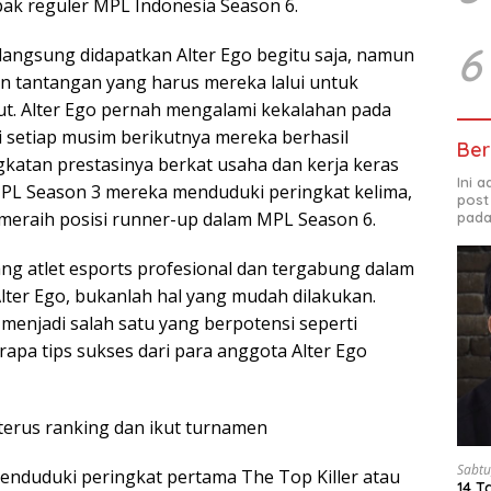
ak reguler MPL Indonesia Season 6.
6
 langsung didapatkan Alter Ego begitu saja, namun
n tantangan yang harus mereka lalui untuk
ut. Alter Ego pernah mengalami kekalahan pada
i setiap musim berikutnya mereka berhasil
Ber
atan prestasinya berkat usaha dan kerja keras
Ini 
MPL Season 3 mereka menduduki peringkat kelima,
post
 meraih posisi runner-up dalam MPL Season 6.
pada
ng atlet esports profesional dan tergabung dalam
Alter Ego, bukanlah hal yang mudah dilakukan.
enjadi salah satu yang berpotensi seperti
apa tips sukses dari para anggota Alter Ego
 terus ranking dan ikut turnamen
Sabtu
menduduki peringkat pertama The Top Killer atau
14 T