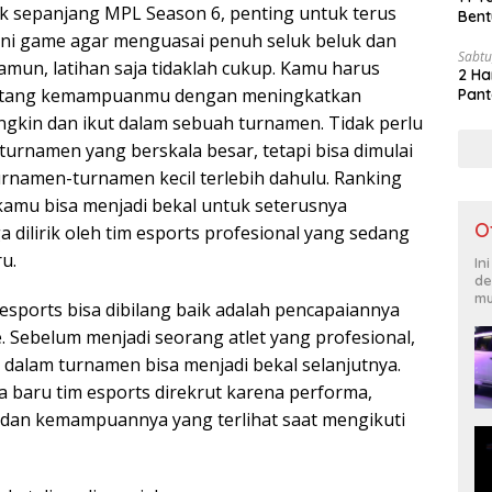
yak sepanjang MPL Season 6, penting untuk terus
Bent
ni game agar menguasai penuh seluk beluk dan
Sabtu
amun, latihan saja tidaklah cukup. Kamu harus
2 Ha
ntang kemampuanmu dengan meningkatkan
Pant
ngkin dan ikut dalam sebuah turnamen. Tidak perlu
turnamen yang berskala besar, tetapi bisa dimulai
rnamen-turnamen kecil terlebih dahulu. Ranking
kamu bisa menjadi bekal untuk seterusnya
O
dilirik oleh tim esports profesional yang sedang
u.
In
de
mu
 esports bisa dibilang baik adalah pencapaiannya
 Sebelum menjadi seorang atlet yang profesional,
 dalam turnamen bisa menjadi bekal selanjutnya.
a baru tim esports direkrut karena performa,
, dan kemampuannya yang terlihat saat mengikuti