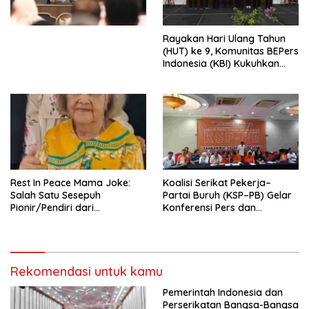
Perekonomian Nasional dan
Kesejahteraan Sosial dalam
Menata Bangsa Menuju
Rayakan Hari Ulang Tahun
Indonesia Emas 2045”,
(HUT) ke 9, Komunitas BEPers
Indonesia (KBI) Kukuhkan
Pengurus Hasil Musyawarah
Nasional (Munas) Pertama,
Tema: “Penguatan dan
Pengembangan Organisasi
KBI yang Berbasis Riset di
seluruh Indonesia dan
Mancanegara”.
Rest In Peace Mama Joke:
Koalisi Serikat Pekerja–
Salah Satu Sesepuh
Partai Buruh (KSP–PB) Gelar
Pionir/Pendiri dari
Konferensi Pers dan
terbentuknya Gereja
Sarasehan: Menuntaskan
Protestan Soteria di
Perjuangan Koalisi Serikat
Indonesia Jemaat Pancaran
Pekerja–Partai Buruh untuk
Kasih Allah.
RUU Ketenagakerjaan Baru.
Rekomendasi untuk kamu
Pemerintah Indonesia dan
Perserikatan Bangsa-Bangsa