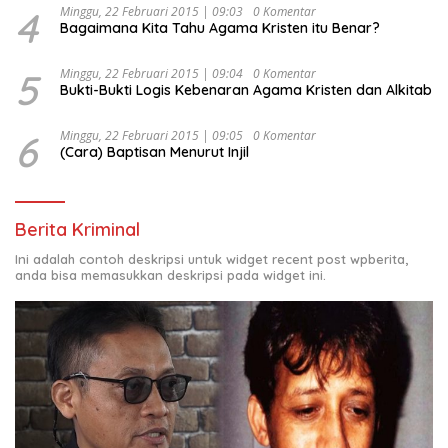
4
Minggu, 22 Februari 2015 | 09:03
0 Komentar
Bagaimana Kita Tahu Agama Kristen itu Benar?
5
Minggu, 22 Februari 2015 | 09:04
0 Komentar
Bukti-Bukti Logis Kebenaran Agama Kristen dan Alkitab
6
Minggu, 22 Februari 2015 | 09:05
0 Komentar
(Cara) Baptisan Menurut Injil
Berita Kriminal
Ini adalah contoh deskripsi untuk widget recent post wpberita,
anda bisa memasukkan deskripsi pada widget ini.