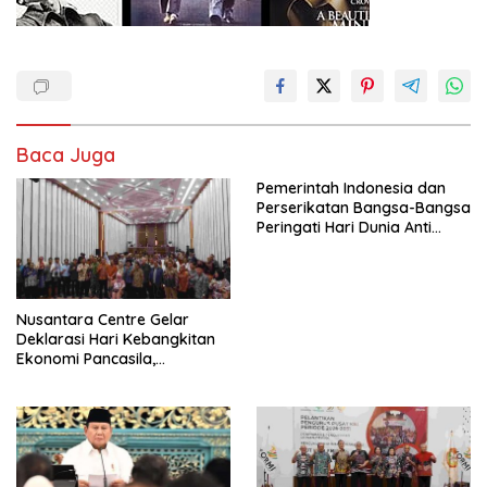
Baca Juga
Pemerintah Indonesia dan
Perserikatan Bangsa-Bangsa
Peringati Hari Dunia Anti
Perdagangan Orang 2026
dengan Komitmen Baru
untuk Memberantas
Perdagangan Orang di Era
Nusantara Centre Gelar
Digital
Deklarasi Hari Kebangkitan
Ekonomi Pancasila,
Peluncuran Buku Soemitro
Djojohadikusumo Anti
Penjajahan (Pergolakan
Ekonomi Politik Indonesia) &
Simposium Nasional “Urgensi
Undang-Undang