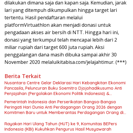
dilakukan dimana saja dan kapan saja. Kemudian, jarak
lari yang ditempuh dikumpulkan hingga target lari
tertentu. Hasil pendaftaran melalui
platformVirtuathlon akan menjadi donasi untuk
pengadaan akses air bersih di NTT. Hingga hari ini,
donasi yang terkumpul telah mencapai lebih dari 2
miliar rupiah dari target 600 juta rupiah. Aksi
penggalangan dana masih dibuka sampai akhir 30
November 2020 melaluikitabisa.com/jelajahtimur. (***)
Berita Terkait
Nusantara Centre Gelar Deklarasi Hari Kebangkitan Ekonomi
Pancasila, Peluncuran Buku Soemitro Djojohadikusumo Anti
Penjajahan (Pergolakan Ekonomi Politik Indonesia) &
Simposium Nasional “Urgensi Undang-Undang Perekonomian
Pemerintah Indonesia dan Perserikatan Bangsa-Bangsa
Nasional dan Kesejahteraan Sosial dalam Menata Bangsa
Peringati Hari Dunia Anti Perdagangan Orang 2026 dengan
Menuju Indonesia Emas 2045”,
Komitmen Baru untuk Memberantas Perdagangan Orang di
Era Digital
Rayakan Hari Ulang Tahun (HUT) ke 9, Komunitas BEPers
Indonesia (KBI) Kukuhkan Pengurus Hasil Musyawarah