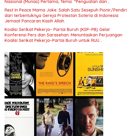
Nasional (Munas) Pertama, Tema: “Penguatan dan
Pengembangan Organisasi KBI yang Berbasis Riset di seluruh
Rest In Peace Mama Joke: Salah Satu Sesepuh Pionir/Pendiri
Indonesia dan Mancanegara”.
dari terbentuknya Gereja Protestan Soteria di Indonesia
Jemaat Pancaran Kasih Allah.
Koalisi Serikat Pekerja– Partai Buruh (KSP–PB) Gelar
Konferensi Pers dan Sarasehan: Menuntaskan Perjuangan
Koalisi Serikat Pekerja–Partai Buruh untuk RUU
Ketenagakerjaan Baru.