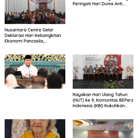
Peringati Hari Dunia Anti
Perdagangan Orang 2026
dengan Komitmen Baru
untuk Memberantas
Perdagangan Orang di Era
Nusantara Centre Gelar
Digital
Deklarasi Hari Kebangkitan
Ekonomi Pancasila,
Peluncuran Buku Soemitro
Djojohadikusumo Anti
Penjajahan (Pergolakan
Ekonomi Politik Indonesia) &
Simposium Nasional “Urgensi
Undang-Undang
Perekonomian Nasional dan
Kesejahteraan Sosial dalam
Menata Bangsa Menuju
Rayakan Hari Ulang Tahun
Indonesia Emas 2045”,
(HUT) ke 9, Komunitas BEPers
Indonesia (KBI) Kukuhkan
Pengurus Hasil Musyawarah
Nasional (Munas) Pertama,
Tema: “Penguatan dan
Pengembangan Organisasi
KBI yang Berbasis Riset di