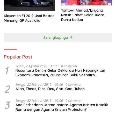
Tontowi Ahmad/Liliyana
Natsir Sabet Gelar Juara
Klasemen F1 2019 Usai Bottas
Dunia Kedua
Menangi GP Australia
Selengkapnya
Popular Post
1
Selasa, 4 Agustus 2026 | 17:33
0 Komentar
Nusantara Centre Gelar Deklarasi Hari Kebangkitan
Ekonomi Pancasila, Peluncuran Buku Soemitro
Djojohadikusumo Anti Penjajahan (Pergolakan
Ekonomi Politik Indonesia) & Simposium Nasional
2
Minggu, 22 Februari 2015 | 09:00
0 Komentar
Allah, Theos, Dios, Deu, Gott, God, Tuhan
“Urgensi Undang-Undang Perekonomian Nasional dan
Kesejahteraan Sosial dalam Menata Bangsa Menuju
Indonesia Emas 2045”,
3
Minggu, 22 Februari 2015 | 09:00
0 Komentar
Apa Perbedaan Utama antara Agama Kristen Katolik
Roma dengan Agama Kristen Protestan?