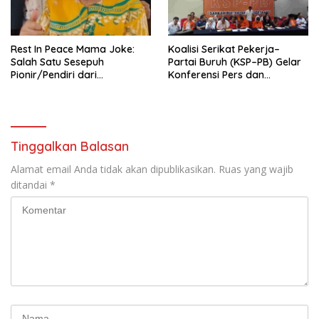
seluruh Indonesia dan
Mancanegara”.
Rest In Peace Mama Joke:
Koalisi Serikat Pekerja–
Salah Satu Sesepuh
Partai Buruh (KSP–PB) Gelar
Pionir/Pendiri dari
Konferensi Pers dan
terbentuknya Gereja
Sarasehan: Menuntaskan
Protestan Soteria di
Perjuangan Koalisi Serikat
Indonesia Jemaat Pancaran
Pekerja–Partai Buruh untuk
Kasih Allah.
RUU Ketenagakerjaan Baru.
Tinggalkan Balasan
Alamat email Anda tidak akan dipublikasikan.
Ruas yang wajib
ditandai
*