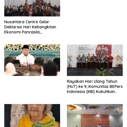
Perdagangan Orang 2026
dengan Komitmen Baru
untuk Memberantas
Perdagangan Orang di Era
Nusantara Centre Gelar
Digital
Deklarasi Hari Kebangkitan
Ekonomi Pancasila,
Peluncuran Buku Soemitro
Djojohadikusumo Anti
Penjajahan (Pergolakan
Ekonomi Politik Indonesia) &
Simposium Nasional “Urgensi
Undang-Undang
Perekonomian Nasional dan
Kesejahteraan Sosial dalam
Menata Bangsa Menuju
Rayakan Hari Ulang Tahun
Indonesia Emas 2045”,
(HUT) ke 9, Komunitas BEPers
Indonesia (KBI) Kukuhkan
Pengurus Hasil Musyawarah
Nasional (Munas) Pertama,
Tema: “Penguatan dan
Pengembangan Organisasi
KBI yang Berbasis Riset di
seluruh Indonesia dan