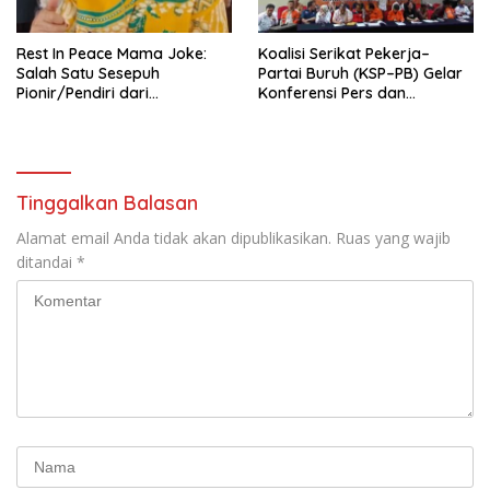
Mancanegara”.
Rest In Peace Mama Joke:
Koalisi Serikat Pekerja–
Salah Satu Sesepuh
Partai Buruh (KSP–PB) Gelar
Pionir/Pendiri dari
Konferensi Pers dan
terbentuknya Gereja
Sarasehan: Menuntaskan
Protestan Soteria di
Perjuangan Koalisi Serikat
Indonesia Jemaat Pancaran
Pekerja–Partai Buruh untuk
Kasih Allah.
RUU Ketenagakerjaan Baru.
Tinggalkan Balasan
Alamat email Anda tidak akan dipublikasikan.
Ruas yang wajib
ditandai
*