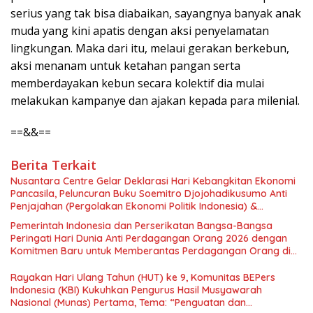
serius yang tak bisa diabaikan, sayangnya banyak anak
muda yang kini apatis dengan aksi penyelamatan
lingkungan. Maka dari itu, melaui gerakan berkebun,
aksi menanam untuk ketahan pangan serta
memberdayakan kebun secara kolektif dia mulai
melakukan kampanye dan ajakan kepada para milenial.
==&&==
Berita Terkait
Nusantara Centre Gelar Deklarasi Hari Kebangkitan Ekonomi
Pancasila, Peluncuran Buku Soemitro Djojohadikusumo Anti
Penjajahan (Pergolakan Ekonomi Politik Indonesia) &
Simposium Nasional “Urgensi Undang-Undang Perekonomian
Pemerintah Indonesia dan Perserikatan Bangsa-Bangsa
Nasional dan Kesejahteraan Sosial dalam Menata Bangsa
Peringati Hari Dunia Anti Perdagangan Orang 2026 dengan
Menuju Indonesia Emas 2045”,
Komitmen Baru untuk Memberantas Perdagangan Orang di
Era Digital
Rayakan Hari Ulang Tahun (HUT) ke 9, Komunitas BEPers
Indonesia (KBI) Kukuhkan Pengurus Hasil Musyawarah
Nasional (Munas) Pertama, Tema: “Penguatan dan