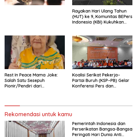
Kesejahteraan Sosial dalam
Menata Bangsa Menuju
Rayakan Hari Ulang Tahun
Indonesia Emas 2045”,
(HUT) ke 9, Komunitas BEPers
Indonesia (KBI) Kukuhkan
Pengurus Hasil Musyawarah
Nasional (Munas) Pertama,
Tema: “Penguatan dan
Pengembangan Organisasi
KBI yang Berbasis Riset di
seluruh Indonesia dan
Mancanegara”.
Rest In Peace Mama Joke:
Koalisi Serikat Pekerja–
Salah Satu Sesepuh
Partai Buruh (KSP–PB) Gelar
Pionir/Pendiri dari
Konferensi Pers dan
terbentuknya Gereja
Sarasehan: Menuntaskan
Protestan Soteria di
Perjuangan Koalisi Serikat
Indonesia Jemaat Pancaran
Pekerja–Partai Buruh untuk
Kasih Allah.
RUU Ketenagakerjaan Baru.
Rekomendasi untuk kamu
Pemerintah Indonesia dan
Perserikatan Bangsa-Bangsa
Peringati Hari Dunia Anti