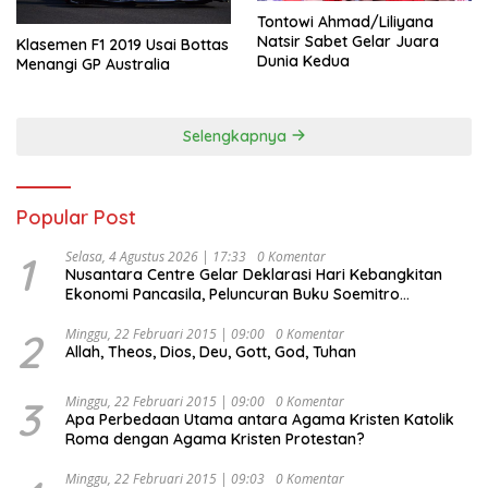
Tontowi Ahmad/Liliyana
Natsir Sabet Gelar Juara
Klasemen F1 2019 Usai Bottas
Dunia Kedua
Menangi GP Australia
Selengkapnya
Popular Post
1
Selasa, 4 Agustus 2026 | 17:33
0 Komentar
Nusantara Centre Gelar Deklarasi Hari Kebangkitan
Ekonomi Pancasila, Peluncuran Buku Soemitro
Djojohadikusumo Anti Penjajahan (Pergolakan
Ekonomi Politik Indonesia) & Simposium Nasional
2
Minggu, 22 Februari 2015 | 09:00
0 Komentar
Allah, Theos, Dios, Deu, Gott, God, Tuhan
“Urgensi Undang-Undang Perekonomian Nasional dan
Kesejahteraan Sosial dalam Menata Bangsa Menuju
Indonesia Emas 2045”,
3
Minggu, 22 Februari 2015 | 09:00
0 Komentar
Apa Perbedaan Utama antara Agama Kristen Katolik
Roma dengan Agama Kristen Protestan?
Minggu, 22 Februari 2015 | 09:03
0 Komentar