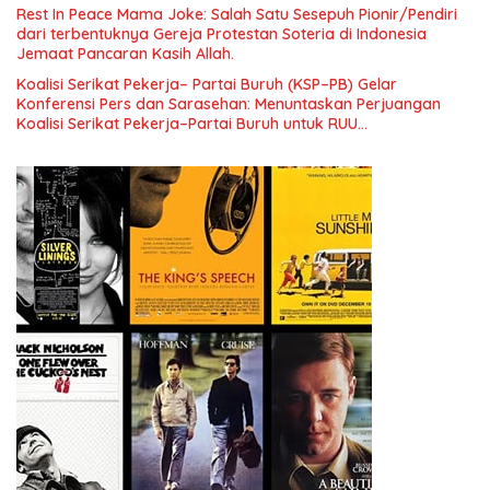
Pengembangan Organisasi KBI yang Berbasis Riset di seluruh
Rest In Peace Mama Joke: Salah Satu Sesepuh Pionir/Pendiri
Indonesia dan Mancanegara”.
dari terbentuknya Gereja Protestan Soteria di Indonesia
Jemaat Pancaran Kasih Allah.
Koalisi Serikat Pekerja– Partai Buruh (KSP–PB) Gelar
Konferensi Pers dan Sarasehan: Menuntaskan Perjuangan
Koalisi Serikat Pekerja–Partai Buruh untuk RUU
Ketenagakerjaan Baru.