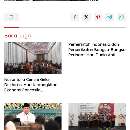
Baca Juga
Pemerintah Indonesia dan
Perserikatan Bangsa-Bangsa
Peringati Hari Dunia Anti
Perdagangan Orang 2026
dengan Komitmen Baru
untuk Memberantas
Perdagangan Orang di Era
Nusantara Centre Gelar
Digital
Deklarasi Hari Kebangkitan
Ekonomi Pancasila,
Peluncuran Buku Soemitro
Djojohadikusumo Anti
Penjajahan (Pergolakan
Ekonomi Politik Indonesia) &
Simposium Nasional “Urgensi
Undang-Undang
Perekonomian Nasional dan