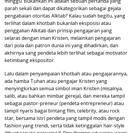
minggu. Bukankah ini adalah sebuah pertanda yang
parah sekali dan dapat dikategorikan sebagai gejala
pengabaian otoritas Alktab? Kalau sudah begitu, yang
terlihat dalam khotbah bukanlah eksposisi atau
penggalian Alkitab dan prinsip pengajaran yang
selaras dengan iman Kristen, melainkan pengajaran
dari pola dan patron dunia ini yang dihadirkan, dan
akhirnya sang pendeta lebih terlihat sebagai motivator
ketimbang ekspositor.
Lalu dalam penyampaian khotbah atau pengajarannya,
ada hamba Tuhan atau pengajar Kristen yang
menyingkirkan semua simbol iman Kristen (misalnya,
salib, atau bahkan mimbar gereja), dan mereka tampil
sebagai pastor-preneur (pendeta entrepreneur) atau
tampil nyaris bagai bintang film, celebrity, atau rock
star, bersama istri pendeta yang tampil modis dengan
fashion yang trendi, serta tidak ketinggalan hair-style
dibuat serupa penyanyi K-Pop dengan cat warna-warni