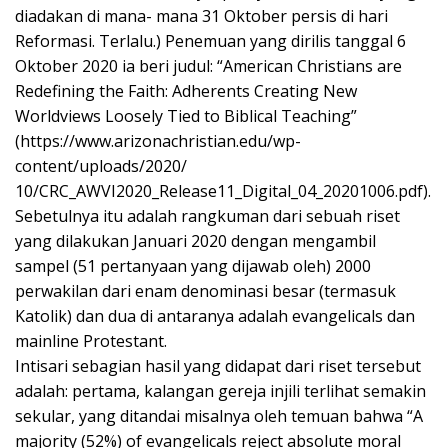
diadakan di mana- mana 31 Oktober persis di hari
Reformasi. Terlalu.) Penemuan yang dirilis tanggal 6
Oktober 2020 ia beri judul: “American Christians are
Redefining the Faith: Adherents Creating New
Worldviews Loosely Tied to Biblical Teaching”
(https://www.arizonachristian.edu/wp-
content/uploads/2020/
10/CRC_AWVI2020_Release11_Digital_04_20201006.pdf).
Sebetulnya itu adalah rangkuman dari sebuah riset
yang dilakukan Januari 2020 dengan mengambil
sampel (51 pertanyaan yang dijawab oleh) 2000
perwakilan dari enam denominasi besar (termasuk
Katolik) dan dua di antaranya adalah evangelicals dan
mainline Protestant.
Intisari sebagian hasil yang didapat dari riset tersebut
adalah: pertama, kalangan gereja injili terlihat semakin
sekular, yang ditandai misalnya oleh temuan bahwa “A
majority (52%) of evangelicals reject absolute moral