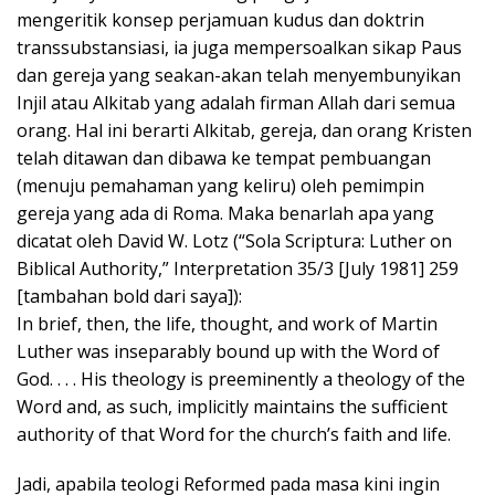
mengeritik konsep perjamuan kudus dan doktrin
transsubstansiasi, ia juga mempersoalkan sikap Paus
dan gereja yang seakan-akan telah menyembunyikan
Injil atau Alkitab yang adalah firman Allah dari semua
orang. Hal ini berarti Alkitab, gereja, dan orang Kristen
telah ditawan dan dibawa ke tempat pembuangan
(menuju pemahaman yang keliru) oleh pemimpin
gereja yang ada di Roma. Maka benarlah apa yang
dicatat oleh David W. Lotz (“Sola Scriptura: Luther on
Biblical Authority,” Interpretation 35/3 [July 1981] 259
[tambahan bold dari saya]):
In brief, then, the life, thought, and work of Martin
Luther was inseparably bound up with the Word of
God. . . . His theology is preeminently a theology of the
Word and, as such, implicitly maintains the sufficient
authority of that Word for the church’s faith and life.
Jadi, apabila teologi Reformed pada masa kini ingin