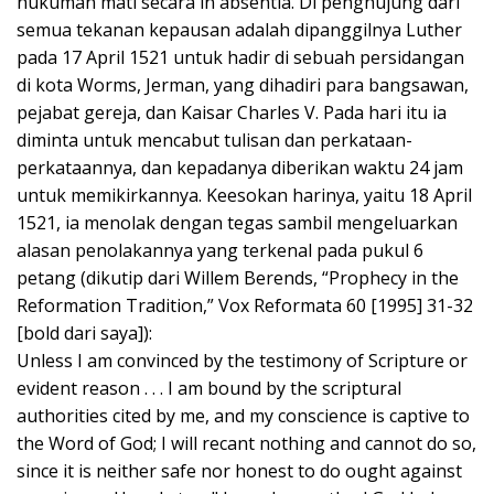
hukuman mati secara in absentia. Di penghujung dari
semua tekanan kepausan adalah dipanggilnya Luther
pada 17 April 1521 untuk hadir di sebuah persidangan
di kota Worms, Jerman, yang dihadiri para bangsawan,
pejabat gereja, dan Kaisar Charles V. Pada hari itu ia
diminta untuk mencabut tulisan dan perkataan-
perkataannya, dan kepadanya diberikan waktu 24 jam
untuk memikirkannya. Keesokan harinya, yaitu 18 April
1521, ia menolak dengan tegas sambil mengeluarkan
alasan penolakannya yang terkenal pada pukul 6
petang (dikutip dari Willem Berends, “Prophecy in the
Reformation Tradition,” Vox Reformata 60 [1995] 31-32
[bold dari saya]):
Unless I am convinced by the testimony of Scripture or
evident reason . . . I am bound by the scriptural
authorities cited by me, and my conscience is captive to
the Word of God; I will recant nothing and cannot do so,
since it is neither safe nor honest to do ought against