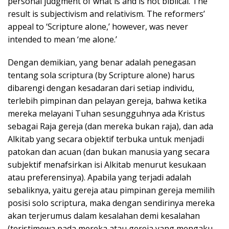
personal judgment of what is and is not biblical. The
result is subjectivism and relativism. The reformers’
appeal to ‘Scripture alone,’ however, was never
intended to mean ‘me alone.’
Dengan demikian, yang benar adalah penegasan
tentang sola scriptura (by Scripture alone) harus
dibarengi dengan kesadaran dari setiap individu,
terlebih pimpinan dan pelayan gereja, bahwa ketika
mereka melayani Tuhan sesungguhnya ada Kristus
sebagai Raja gereja (dan mereka bukan raja), dan ada
Alkitab yang secara objektif terbuka untuk menjadi
patokan dan acuan (dan bukan manusia yang secara
subjektif menafsirkan isi Alkitab menurut kesukaan
atau preferensinya). Apabila yang terjadi adalah
sebaliknya, yaitu gereja atau pimpinan gereja memilih
posisi solo scriptura, maka dengan sendirinya mereka
akan terjerumus dalam kesalahan demi kesalahan
(teristimewa pada mereka atau gereja yang mengaku