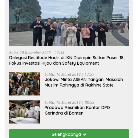
Rabu, 10 Desember 2025 | 17:33
Delegasi Rectitude Hadir di IKN Dipimpin Sultan Paser 18,
Fokus Investasi Hijau dan Safety Equipment
Sabtu, 16 Maret 2019 | 17:57
Jokowi Minta ASEAN Tangani Masalah
Muslim Rohingya di Rakhine State
Sabtu, 16 Maret 2019 | 08:55
Prabowo Resmikan Kantor DPD
Gerindra di Banten
Selengkapnya