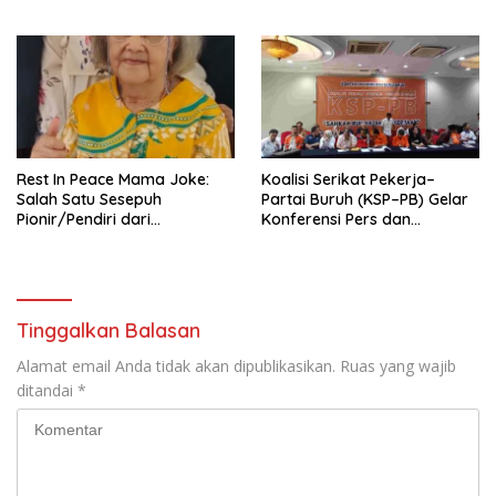
Pengurus Hasil Musyawarah
Nasional (Munas) Pertama,
Tema: “Penguatan dan
Pengembangan Organisasi
KBI yang Berbasis Riset di
seluruh Indonesia dan
Mancanegara”.
Rest In Peace Mama Joke:
Koalisi Serikat Pekerja–
Salah Satu Sesepuh
Partai Buruh (KSP–PB) Gelar
Pionir/Pendiri dari
Konferensi Pers dan
terbentuknya Gereja
Sarasehan: Menuntaskan
Protestan Soteria di
Perjuangan Koalisi Serikat
Indonesia Jemaat Pancaran
Pekerja–Partai Buruh untuk
Kasih Allah.
RUU Ketenagakerjaan Baru.
Tinggalkan Balasan
Alamat email Anda tidak akan dipublikasikan.
Ruas yang wajib
ditandai
*