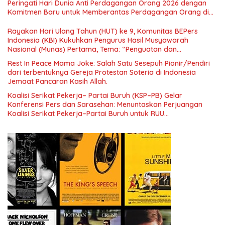
Peringati Hari Dunia Anti Perdagangan Orang 2026 dengan
Menuju Indonesia Emas 2045”,
Komitmen Baru untuk Memberantas Perdagangan Orang di
Era Digital
Rayakan Hari Ulang Tahun (HUT) ke 9, Komunitas BEPers
Indonesia (KBI) Kukuhkan Pengurus Hasil Musyawarah
Nasional (Munas) Pertama, Tema: “Penguatan dan
Pengembangan Organisasi KBI yang Berbasis Riset di seluruh
Rest In Peace Mama Joke: Salah Satu Sesepuh Pionir/Pendiri
Indonesia dan Mancanegara”.
dari terbentuknya Gereja Protestan Soteria di Indonesia
Jemaat Pancaran Kasih Allah.
Koalisi Serikat Pekerja– Partai Buruh (KSP–PB) Gelar
Konferensi Pers dan Sarasehan: Menuntaskan Perjuangan
Koalisi Serikat Pekerja–Partai Buruh untuk RUU
Ketenagakerjaan Baru.