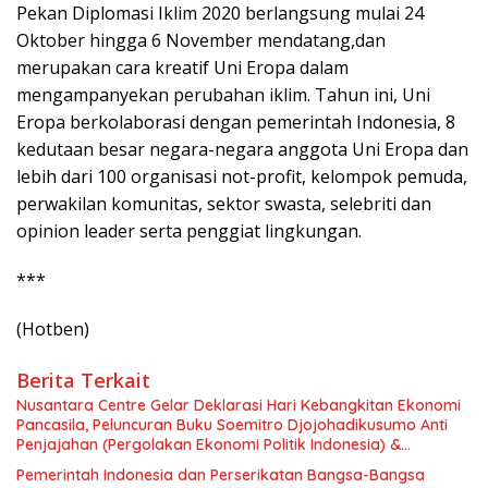
Pekan Diplomasi Iklim 2020 berlangsung mulai 24
Oktober hingga 6 November mendatang,dan
merupakan cara kreatif Uni Eropa dalam
mengampanyekan perubahan iklim. Tahun ini, Uni
Eropa berkolaborasi dengan pemerintah Indonesia, 8
kedutaan besar negara-negara anggota Uni Eropa dan
lebih dari 100 organisasi not-profit, kelompok pemuda,
perwakilan komunitas, sektor swasta, selebriti dan
opinion leader serta penggiat lingkungan.
***
(Hotben)
Berita Terkait
Nusantara Centre Gelar Deklarasi Hari Kebangkitan Ekonomi
Pancasila, Peluncuran Buku Soemitro Djojohadikusumo Anti
Penjajahan (Pergolakan Ekonomi Politik Indonesia) &
Simposium Nasional “Urgensi Undang-Undang Perekonomian
Pemerintah Indonesia dan Perserikatan Bangsa-Bangsa
Nasional dan Kesejahteraan Sosial dalam Menata Bangsa