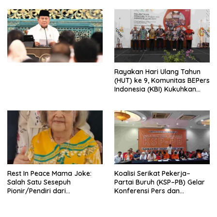
Djojohadikusumo Anti
Penjajahan (Pergolakan
Ekonomi Politik Indonesia) &
Simposium Nasional “Urgensi
Undang-Undang
Perekonomian Nasional dan
Kesejahteraan Sosial dalam
Menata Bangsa Menuju
Rayakan Hari Ulang Tahun
Indonesia Emas 2045”,
(HUT) ke 9, Komunitas BEPers
Indonesia (KBI) Kukuhkan
Pengurus Hasil Musyawarah
Nasional (Munas) Pertama,
Tema: “Penguatan dan
Pengembangan Organisasi
KBI yang Berbasis Riset di
seluruh Indonesia dan
Mancanegara”.
Rest In Peace Mama Joke:
Koalisi Serikat Pekerja–
Salah Satu Sesepuh
Partai Buruh (KSP–PB) Gelar
Pionir/Pendiri dari
Konferensi Pers dan
terbentuknya Gereja
Sarasehan: Menuntaskan
Protestan Soteria di
Perjuangan Koalisi Serikat