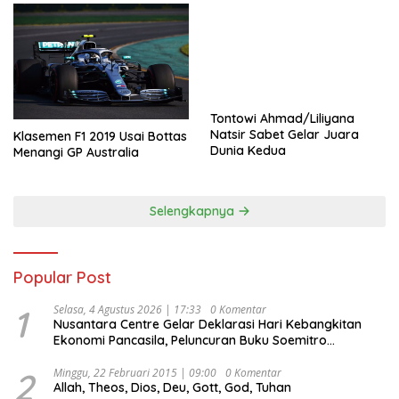
Tontowi Ahmad/Liliyana
Natsir Sabet Gelar Juara
Klasemen F1 2019 Usai Bottas
Dunia Kedua
Menangi GP Australia
Selengkapnya
Popular Post
1
Selasa, 4 Agustus 2026 | 17:33
0 Komentar
Nusantara Centre Gelar Deklarasi Hari Kebangkitan
Ekonomi Pancasila, Peluncuran Buku Soemitro
Djojohadikusumo Anti Penjajahan (Pergolakan
Ekonomi Politik Indonesia) & Simposium Nasional
2
Minggu, 22 Februari 2015 | 09:00
0 Komentar
Allah, Theos, Dios, Deu, Gott, God, Tuhan
“Urgensi Undang-Undang Perekonomian Nasional dan