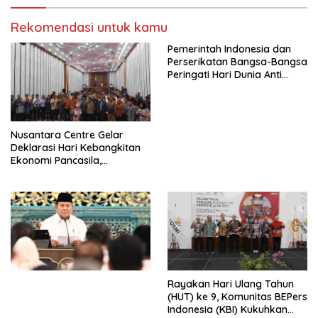
Indonesia Jemaat Pancaran
Pekerja–Partai Buruh untuk
Kasih Allah.
RUU Ketenagakerjaan Baru.
Rekomendasi untuk kamu
Pemerintah Indonesia dan
Perserikatan Bangsa-Bangsa
Peringati Hari Dunia Anti
Perdagangan Orang 2026
dengan Komitmen Baru
untuk Memberantas
Perdagangan Orang di Era
Nusantara Centre Gelar
Digital
Deklarasi Hari Kebangkitan
Ekonomi Pancasila,
Peluncuran Buku Soemitro
Djojohadikusumo Anti
Penjajahan (Pergolakan
Ekonomi Politik Indonesia) &
Simposium Nasional “Urgensi
Undang-Undang
Perekonomian Nasional dan
Kesejahteraan Sosial dalam
Menata Bangsa Menuju
Rayakan Hari Ulang Tahun
Indonesia Emas 2045”,
(HUT) ke 9, Komunitas BEPers
Indonesia (KBI) Kukuhkan