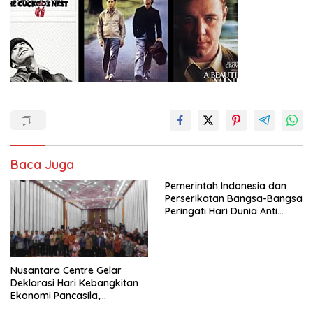
Baca Juga
Pemerintah Indonesia dan
Perserikatan Bangsa-Bangsa
Peringati Hari Dunia Anti
Perdagangan Orang 2026
dengan Komitmen Baru
untuk Memberantas
Perdagangan Orang di Era
Nusantara Centre Gelar
Digital
Deklarasi Hari Kebangkitan
Ekonomi Pancasila,
Peluncuran Buku Soemitro