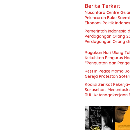
Berita Terkait
Nusantara Centre Gelar
Peluncuran Buku Soemi
Ekonomi Politik Indon
Perekonomian Nasional
Pemerintah Indonesia d
Indonesia Emas 2045”,
Perdagangan Orang 2
Perdagangan Orang di 
Rayakan Hari Ulang Tah
Kukuhkan Pengurus Has
“Penguatan dan Pengem
Indonesia dan Mancane
Rest In Peace Mama Jok
Gereja Protestan Soter
Koalisi Serikat Pekerja
Sarasehan: Menuntaskan
RUU Ketenagakerjaan 