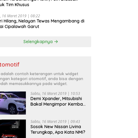
uk Tim Khusus
, 16 Maret 2019 | 08:22
ri Hilang, Nelayan Tewas Mengambang di
ai Cipalawah Garut
Selengkapnya
tomotif
i adalah contoh keterangan untuk widget
ngan kategori otomotif, anda bisa dengan
dah memasukkannya pada widget.
Sabtu, 16 Maret 2019 | 10:53
Demi Xpander, Mitsubishi
Bakal Mengimpor Kembali
Pajero Sport
Sabtu, 16 Maret 2019 | 09:43
Sosok New Nissan Livina
Terungkap, Apa Kata NMI?