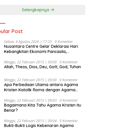
Selengkapnya
ular Post
Selasa, 4 Agustus 2026 | 17:33
0 Komentar
Nusantara Centre Gelar Deklarasi Hari
Kebangkitan Ekonomi Pancasila,
Peluncuran Buku Soemitro
Djojohadikusumo Anti Penjajahan
Minggu, 22 Februari 2015 | 09:00
0 Komentar
Allah, Theos, Dios, Deu, Gott, God, Tuhan
(Pergolakan Ekonomi Politik Indonesia) &
Simposium Nasional “Urgensi Undang-
Undang Perekonomian Nasional dan
Minggu, 22 Februari 2015 | 09:00
0 Komentar
Kesejahteraan Sosial dalam Menata
Apa Perbedaan Utama antara Agama
Bangsa Menuju Indonesia Emas 2045”,
Kristen Katolik Roma dengan Agama
Kristen Protestan?
Minggu, 22 Februari 2015 | 09:03
0 Komentar
Bagaimana Kita Tahu Agama Kristen itu
Benar?
Minggu, 22 Februari 2015 | 09:04
0 Komentar
Bukti-Bukti Logis Kebenaran Agama