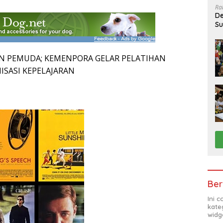
Ra
De
Su
Sa
N PEMUDA; KEMENPORA GELAR PELATIHAN
SASI KEPELAJARAN
Ber
Ini 
kate
widg