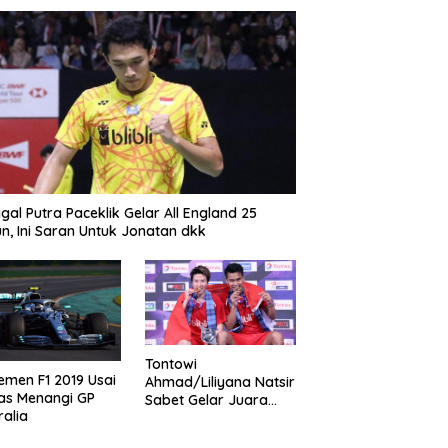
gal Putra Paceklik Gelar All England 25
n, Ini Saran Untuk Jonatan dkk
Tontowi
emen F1 2019 Usai
Ahmad/Liliyana Natsir
as Menangi GP
Sabet Gelar Juara
ralia
Dunia Kedua