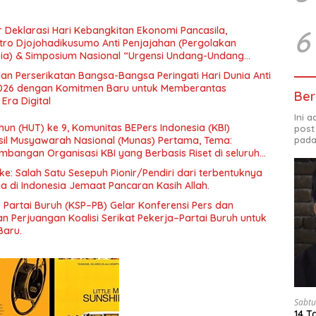
6
 Deklarasi Hari Kebangkitan Ekonomi Pancasila,
tro Djojohadikusumo Anti Penjajahan (Pergolakan
esia) & Simposium Nasional “Urgensi Undang-Undang
 dan Kesejahteraan Sosial dalam Menata Bangsa Menuju
an Perserikatan Bangsa-Bangsa Peringati Hari Dunia Anti
026 dengan Komitmen Baru untuk Memberantas
Ber
Era Digital
Ini 
un (HUT) ke 9, Komunitas BEPers Indonesia (KBI)
post
pada
il Musyawarah Nasional (Munas) Pertama, Tema:
bangan Organisasi KBI yang Berbasis Riset di seluruh
gara”.
e: Salah Satu Sesepuh Pionir/Pendiri dari terbentuknya
ia di Indonesia Jemaat Pancaran Kasih Allah.
– Partai Buruh (KSP–PB) Gelar Konferensi Pers dan
 Perjuangan Koalisi Serikat Pekerja–Partai Buruh untuk
Baru.
Sabtu
14 T