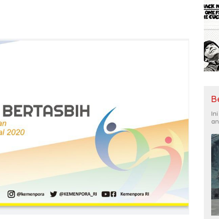
B
In
an