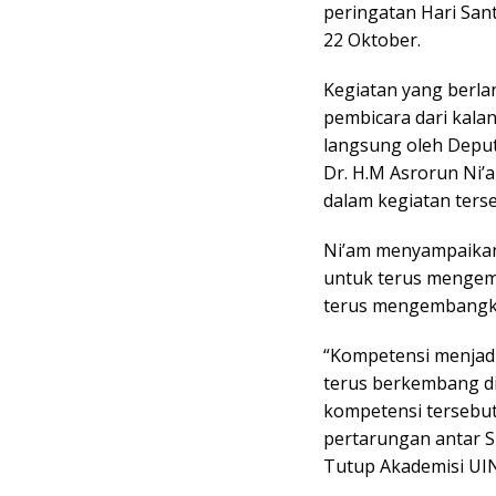
peringatan Hari San
22 Oktober.
Kegiatan yang berl
pembicara dari kalan
langsung oleh Depu
Dr. H.M Asrorun Ni’
dalam kegiatan terse
Ni’am menyampaikan
untuk terus mengem
terus mengembangkan 
“Kompetensi menjad
terus berkembang di
kompetensi tersebu
pertarungan antar S
Tutup Akademisi UIN 