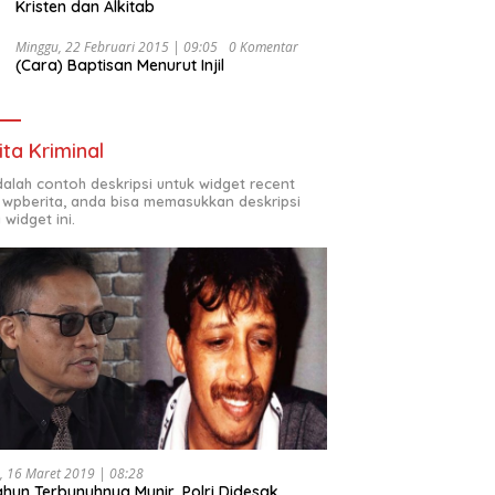
Kristen dan Alkitab
Minggu, 22 Februari 2015 | 09:05
0 Komentar
(Cara) Baptisan Menurut Injil
ita Kriminal
adalah contoh deskripsi untuk widget recent
 wpberita, anda bisa memasukkan deskripsi
 widget ini.
, 16 Maret 2019 | 08:28
ahun Terbunuhnya Munir, Polri Didesak