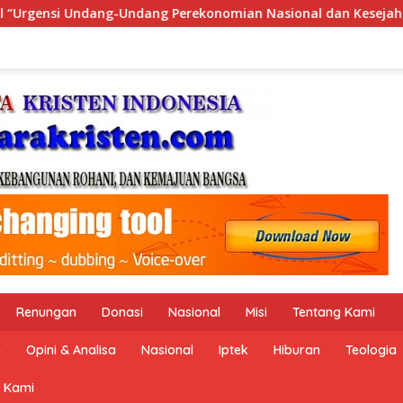
asional dan Kesejahteraan Sosial dalam Menata Bangsa Menuju
Renungan
Donasi
Nasional
Misi
Tentang Kami
n
Opini & Analisa
Nasional
Iptek
Hiburan
Teologia
 Kami