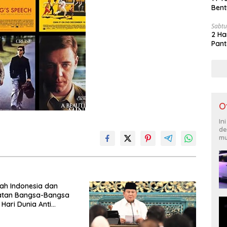
Bent
Sabtu
2 Ha
Pant
O
In
de
mu
ah Indonesia dan
katan Bangsa-Bangsa
 Hari Dunia Anti
ngan Orang 2026
Komitmen Baru untuk