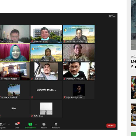
Ra
De
Su
Sa