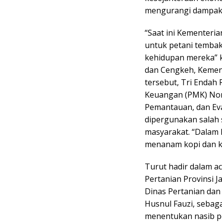
mengurangi dampak n
“Saat ini Kementer
untuk petani tembak
kehidupan mereka” k
dan Cengkeh, Kement
tersebut, Tri Endah
Keuangan (PMK) No
Pemantauan, dan Eva
dipergunakan salah
masyarakat. “Dalam 
menanam kopi dan k
Turut hadir dalam a
Pertanian Provinsi J
Dinas Pertanian dan
Husnul Fauzi, sebaga
menentukan nasib pet