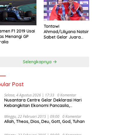
Tontowi
emen F1 2019 Usai
Ahmad/Liliyana Natsir
as Menangi GP
Sabet Gelar Juara
ralia
Dunia Kedua
Selengkapnya
ular Post
Selasa, 4 Agustus 2026 | 17:33
0 Komentar
Nusantara Centre Gelar Deklarasi Hari
Kebangkitan Ekonomi Pancasila,
Peluncuran Buku Soemitro
Djojohadikusumo Anti Penjajahan
Minggu, 22 Februari 2015 | 09:00
0 Komentar
Allah, Theos, Dios, Deu, Gott, God, Tuhan
(Pergolakan Ekonomi Politik Indonesia) &
Simposium Nasional “Urgensi Undang-
Undang Perekonomian Nasional dan