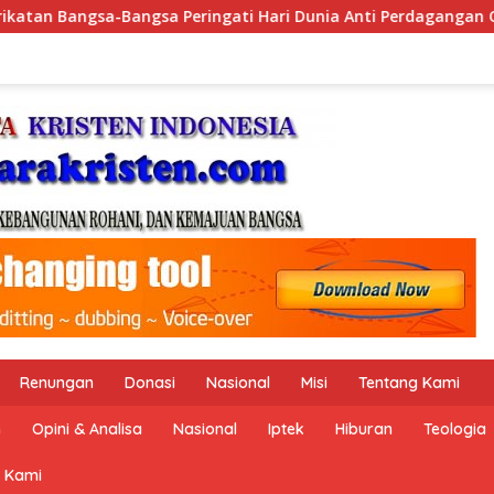
Dunia Anti Perdagangan Orang 2026 dengan Komitmen Baru untu
Renungan
Donasi
Nasional
Misi
Tentang Kami
n
Opini & Analisa
Nasional
Iptek
Hiburan
Teologia
 Kami