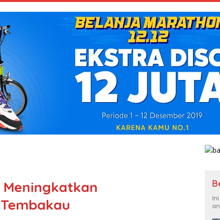
B
t Meningkatkan
In
i Tembakau
an