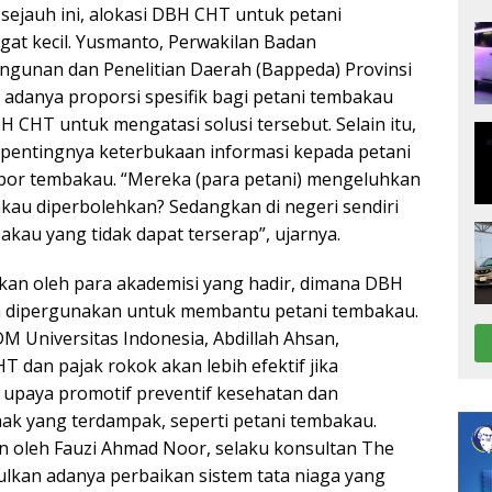
ejauh ini, alokasi DBH CHT untuk petani
at kecil. Yusmanto, Perwakilan Badan
gunan dan Penelitian Daerah (Bappeda) Provinsi
adanya proporsi spesifik bagi petani tembakau
H CHT untuk mengatasi solusi tersebut. Selain itu,
pentingnya keterbukaan informasi kepada petani
por tembakau. “Mereka (para petani) mengeluhkan
au diperbolehkan? Sedangkan di negeri sendiri
kau yang tidak dapat terserap”, ujarnya.
kan oleh para akademisi yang hadir, dimana DBH
a dipergunakan untuk membantu petani tembakau.
M Universitas Indonesia, Abdillah Ahsan,
dan pajak rokok akan lebih efektif jika
upaya promotif preventif kesehatan dan
k yang terdampak, seperti petani tembakau.
kan oleh Fauzi Ahmad Noor, selaku konsultan The
kan adanya perbaikan sistem tata niaga yang