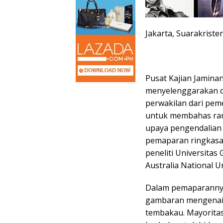
Jakarta, Suarakriste
Pusat Kajian Jaminan
menyelenggarakan di
perwakilan dari pem
untuk membahas ranc
upaya pengendalian k
pemaparan ringkasan 
peneliti Universitas
Australia National Un
Dalam pemaparannya 
gambaran mengenai s
tembakau. Mayoritas