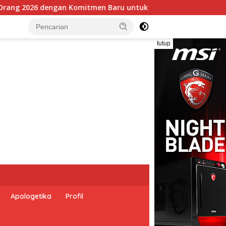
k Memberantas Perdagangan Orang di Era Digital
tutup
Apologetika
Profil