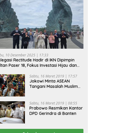
bu, 10 Desember 2025 | 17:33
legasi Rectitude Hadir di IKN Dipimpin
ltan Paser 18, Fokus Investasi Hijau dan
fety Equipment
Sabtu, 16 Maret 2019 | 17:57
Jokowi Minta ASEAN
Tangani Masalah Muslim
Rohingya di Rakhine State
Sabtu, 16 Maret 2019 | 08:55
Prabowo Resmikan Kantor
DPD Gerindra di Banten