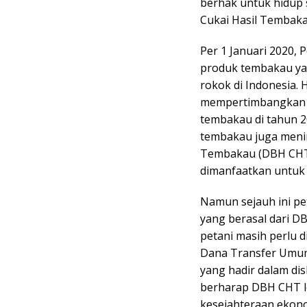
berhak untuk hidup 
Cukai Hasil Tembak
Per 1 Januari 2020, 
produk tembakau ya
rokok di Indonesia. 
mempertimbangkan u
tembakau di tahun 2
tembakau juga menin
Tembakau (DBH CHT) 
dimanfaatkan untuk 
Namun sejauh ini p
yang berasal dari 
petani masih perlu d
Dana Transfer Umum
yang hadir dalam d
berharap DBH CHT l
kesejahteraan ekon