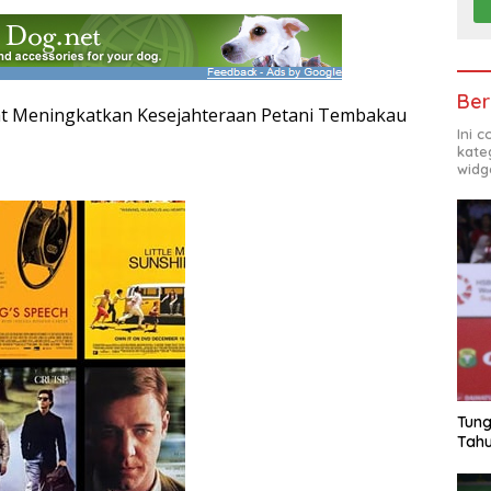
Ber
at Meningkatkan Kesejahteraan Petani Tembakau
Ini 
kate
widg
Tung
Tahu