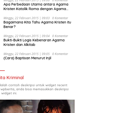
Minggu, 22 Februari 2015 | 09:00
0 Komentar
Kesejahteraan Sosial dalam Menata
Apa Perbedaan Utama antara Agama
Bangsa Menuju Indonesia Emas 2045”,
Kristen Katolik Roma dengan Agama
Kristen Protestan?
Minggu, 22 Februari 2015 | 09:03
0 Komentar
Bagaimana Kita Tahu Agama Kristen itu
Benar?
Minggu, 22 Februari 2015 | 09:04
0 Komentar
Bukti-Bukti Logis Kebenaran Agama
Kristen dan Alkitab
Minggu, 22 Februari 2015 | 09:05
0 Komentar
(Cara) Baptisan Menurut Injil
ita Kriminal
adalah contoh deskripsi untuk widget recent
 wpberita, anda bisa memasukkan deskripsi
 widget ini.