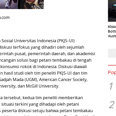
n.com
Klas
Bott
Aust
 Sosial Universitas Indonesia (PKJS-UI)
skusi terfokus yang dihadiri oleh sejumlah
erintah pusat, pemerintah daerah, dan akademisi
angan solusi bagi petani tembakau di tengah
onsumsi rokok di Indonesia. Diskusi diawali
Pop
hasil studi oleh tim peneliti PKJS-UI dan tim
 Gadjah Mada (UGM), American Cancer Society,
1
iversity, dan McGill University.
tersebut, kedua tim peneliti memberikan
2
ituasi terkini yang dihadapi oleh petani
 peserta diskusi setuju bahwa petani tembakau