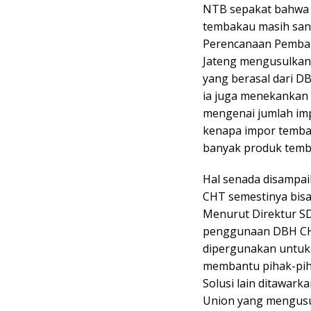
NTB sepakat bahwa s
tembakau masih sang
Perencanaan Pemban
Jateng mengusulkan 
yang berasal dari DB
ia juga menekankan 
mengenai jumlah im
kenapa impor tembak
banyak produk temba
Hal senada disampai
CHT semestinya bis
Menurut Direktur SD
penggunaan DBH CHT 
dipergunakan untuk 
membantu pihak-piha
Solusi lain ditawar
Union yang mengusul