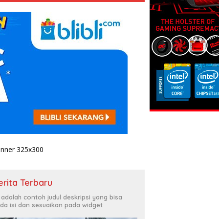
erita Terbaru
i adalah contoh judul deskripsi yang bisa
da isi dan sesuaikan pada widget