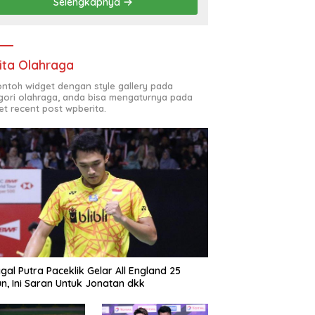
Selengkapnya
ita Olahraga
contoh widget dengan style gallery pada
gori olahraga, anda bisa mengaturnya pada
et recent post wpberita.
gal Putra Paceklik Gelar All England 25
n, Ini Saran Untuk Jonatan dkk