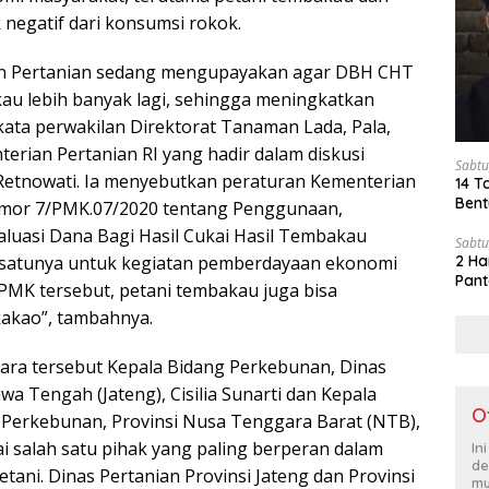
egatif dari konsumsi rokok.
ian Pertanian sedang mengupayakan agar DBH CHT
au lebih banyak lagi, sehingga meningkatkan
ata perwakilan Direktorat Tanaman Lada, Pala,
erian Pertanian RI yang hadir dalam diskusi
Sabtu
 Retnowati. Ia menyebutkan peraturan Kementerian
14 T
Bent
mor 7/PMK.07/2020 tentang Penggunaan,
luasi Dana Bagi Hasil Cukai Hasil Tembakau
Sabtu
 satunya untuk kegiatan pemberdayaan ekonomi
2 Ha
Pant
PMK tersebut, petani tembakau juga bisa
akao”, tambahnya.
cara tersebut Kepala Bidang Perkebunan, Dinas
awa Tengah (Jateng), Cisilia Sunarti dan Kepala
O
 Perkebunan, Provinsi Nusa Tenggara Barat (NTB),
i salah satu pihak yang paling berperan dalam
In
de
ani. Dinas Pertanian Provinsi Jateng dan Provinsi
mu