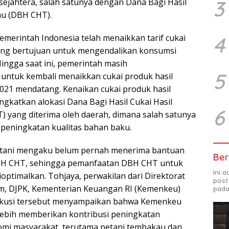
3
sejahtera, salah satunya dengan Dana Bagi Hasil
au (DBH CHT).
Pemerintah Indonesia telah menaikkan tarif cukai
4
ng bertujuan untuk mengendalikan konsumsi
Hingga saat ini, pemerintah masih
5
ntuk kembali menaikkan cukai produk hasil
021 mendatang. Kenaikan cukai produk hasil
gkatkan alokasi Dana Bagi Hasil Cukai Hasil
6
yang diterima oleh daerah, dimana salah satunya
peningkatan kualitas bahan baku.
etani mengaku belum pernah menerima bantuan
Ber
DBH CHT, sehingga pemanfaatan DBH CHT untuk
Ini 
ioptimalkan. Tohjaya, perwakilan dari Direktorat
post
, DJPK, Kementerian Keuangan RI (Kemenkeu)
pada
iskusi tersebut menyampaikan bahwa Kemenkeu
ebih memberikan kontribusi peningkatan
omi masyarakat, terutama petani tembakau dan