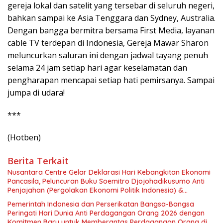
gereja lokal dan satelit yang tersebar di seluruh negeri,
bahkan sampai ke Asia Tenggara dan Sydney, Australia.
Dengan bangga bermitra bersama First Media, layanan
cable TV terdepan di Indonesia, Gereja Mawar Sharon
meluncurkan saluran ini dengan jadwal tayang penuh
selama 24 jam setiap hari agar keselamatan dan
pengharapan mencapai setiap hati pemirsanya. Sampai
jumpa di udara!
***
(Hotben)
Berita Terkait
Nusantara Centre Gelar Deklarasi Hari Kebangkitan Ekonomi
Pancasila, Peluncuran Buku Soemitro Djojohadikusumo Anti
Penjajahan (Pergolakan Ekonomi Politik Indonesia) &
Simposium Nasional “Urgensi Undang-Undang Perekonomian
Pemerintah Indonesia dan Perserikatan Bangsa-Bangsa
Nasional dan Kesejahteraan Sosial dalam Menata Bangsa
Peringati Hari Dunia Anti Perdagangan Orang 2026 dengan
Menuju Indonesia Emas 2045”,
Komitmen Baru untuk Memberantas Perdagangan Orang di