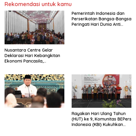
Rekomendasi untuk kamu
Pemerintah Indonesia dan
Perserikatan Bangsa-Bangsa
Peringati Hari Dunia Anti
Perdagangan Orang 2026
dengan Komitmen Baru
untuk Memberantas
Perdagangan Orang di Era
Nusantara Centre Gelar
Digital
Deklarasi Hari Kebangkitan
Ekonomi Pancasila,
Peluncuran Buku Soemitro
Djojohadikusumo Anti
Penjajahan (Pergolakan
Ekonomi Politik Indonesia) &
Simposium Nasional “Urgensi
Undang-Undang
Perekonomian Nasional dan
Kesejahteraan Sosial dalam
Menata Bangsa Menuju
Rayakan Hari Ulang Tahun
Indonesia Emas 2045”,
(HUT) ke 9, Komunitas BEPers
Indonesia (KBI) Kukuhkan
Pengurus Hasil Musyawarah
Nasional (Munas) Pertama,