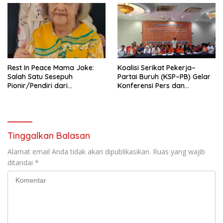
Tema: “Penguatan dan
Pengembangan Organisasi
KBI yang Berbasis Riset di
seluruh Indonesia dan
Mancanegara”.
Rest In Peace Mama Joke:
Koalisi Serikat Pekerja–
Salah Satu Sesepuh
Partai Buruh (KSP–PB) Gelar
Pionir/Pendiri dari
Konferensi Pers dan
terbentuknya Gereja
Sarasehan: Menuntaskan
Protestan Soteria di
Perjuangan Koalisi Serikat
Indonesia Jemaat Pancaran
Pekerja–Partai Buruh untuk
Kasih Allah.
RUU Ketenagakerjaan Baru.
Tinggalkan Balasan
Alamat email Anda tidak akan dipublikasikan.
Ruas yang wajib
ditandai
*