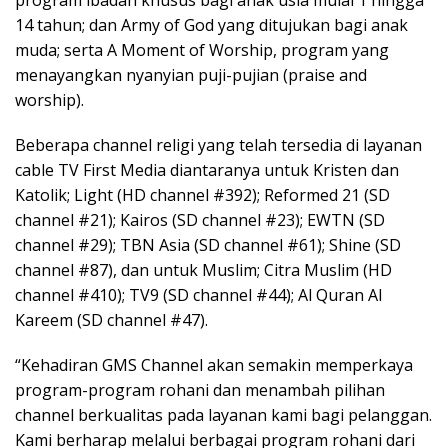
program ibadah khusus bagi anak usia mulai 1 hingga
14 tahun; dan Army of God yang ditujukan bagi anak
muda; serta A Moment of Worship, program yang
menayangkan nyanyian puji-pujian (praise and
worship).
Beberapa channel religi yang telah tersedia di layanan
cable TV First Media diantaranya untuk Kristen dan
Katolik; Light (HD channel #392); Reformed 21 (SD
channel #21); Kairos (SD channel #23); EWTN (SD
channel #29); TBN Asia (SD channel #61); Shine (SD
channel #87), dan untuk Muslim; Citra Muslim (HD
channel #410); TV9 (SD channel #44); Al Quran Al
Kareem (SD channel #47).
“Kehadiran GMS Channel akan semakin memperkaya
program-program rohani dan menambah pilihan
channel berkualitas pada layanan kami bagi pelanggan.
Kami berharap melalui berbagai program rohani dari