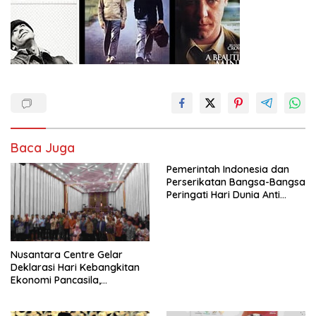
Baca Juga
Pemerintah Indonesia dan
Perserikatan Bangsa-Bangsa
Peringati Hari Dunia Anti
Perdagangan Orang 2026
dengan Komitmen Baru
untuk Memberantas
Perdagangan Orang di Era
Nusantara Centre Gelar
Digital
Deklarasi Hari Kebangkitan
Ekonomi Pancasila,
Peluncuran Buku Soemitro
Djojohadikusumo Anti