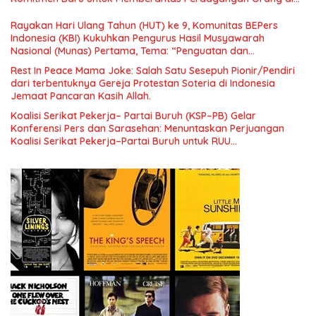
Era Digital
Rayakan Hari Ulang Tahun (HUT) ke 9, Komunitas BEPers
Indonesia (KBI) Kukuhkan Pengurus Hasil Musyawarah
Nasional (Munas) Pertama, Tema: “Penguatan dan
Pengembangan Organisasi KBI yang Berbasis Riset di seluruh
Rest In Peace Mama Joke: Salah Satu Sesepuh Pionir/Pendiri
Indonesia dan Mancanegara”.
dari terbentuknya Gereja Protestan Soteria di Indonesia
Jemaat Pancaran Kasih Allah.
Koalisi Serikat Pekerja– Partai Buruh (KSP–PB) Gelar
Konferensi Pers dan Sarasehan: Menuntaskan Perjuangan
Koalisi Serikat Pekerja–Partai Buruh untuk RUU
Ketenagakerjaan Baru.