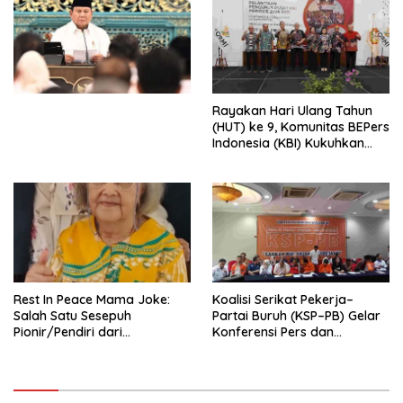
Penjajahan (Pergolakan
Ekonomi Politik Indonesia) &
Simposium Nasional “Urgensi
Undang-Undang
Perekonomian Nasional dan
Kesejahteraan Sosial dalam
Menata Bangsa Menuju
Rayakan Hari Ulang Tahun
Indonesia Emas 2045”,
(HUT) ke 9, Komunitas BEPers
Indonesia (KBI) Kukuhkan
Pengurus Hasil Musyawarah
Nasional (Munas) Pertama,
Tema: “Penguatan dan
Pengembangan Organisasi
KBI yang Berbasis Riset di
seluruh Indonesia dan
Mancanegara”.
Rest In Peace Mama Joke:
Koalisi Serikat Pekerja–
Salah Satu Sesepuh
Partai Buruh (KSP–PB) Gelar
Pionir/Pendiri dari
Konferensi Pers dan
terbentuknya Gereja
Sarasehan: Menuntaskan
Protestan Soteria di
Perjuangan Koalisi Serikat
Indonesia Jemaat Pancaran
Pekerja–Partai Buruh untuk
Kasih Allah.
RUU Ketenagakerjaan Baru.