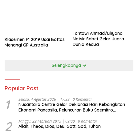
Tontowi Ahmad/Liliyana
Natsir Sabet Gelar Juara
Klasemen F1 2019 Usai Bottas
Dunia Kedua
Menangi GP Australia
Selengkapnya
Popular Post
1
Selasa, 4 Agustus 2026 | 17:33
0 Komentar
Nusantara Centre Gelar Deklarasi Hari Kebangkitan
Ekonomi Pancasila, Peluncuran Buku Soemitro
Djojohadikusumo Anti Penjajahan (Pergolakan
Ekonomi Politik Indonesia) & Simposium Nasional
2
Minggu, 22 Februari 2015 | 09:00
0 Komentar
Allah, Theos, Dios, Deu, Gott, God, Tuhan
“Urgensi Undang-Undang Perekonomian Nasional dan
Kesejahteraan Sosial dalam Menata Bangsa Menuju
Indonesia Emas 2045”,