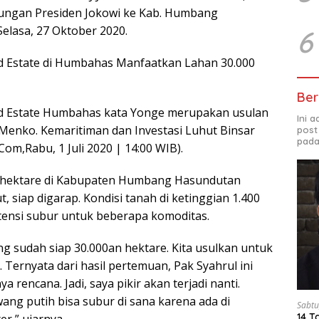
jungan Presiden Jokowi ke Kab. Humbang
elasa, 27 Oktober 2020.
6
Estate di Humbahas Manfaatkan Lahan 30.000
Ber
 Estate Humbahas kata Yonge merupakan usulan
Ini 
enko. Kemaritiman dan Investasi Luhut Binsar
post
pada
om,Rabu, 1 Juli 2020 | 14:00 WIB).
0 hektare di Kabupaten Humbang Hasundutan
t, siap digarap. Kondisi tanah di ketinggian 1.400
tensi subur untuk beberapa komoditas.
g sudah siap 30.000an hektare. Kita usulkan untuk
. Ternyata dari hasil pertemuan, Pak Syahrul ini
a rencana. Jadi, saya pikir akan terjadi nanti.
ang putih bisa subur di sana karena ada di
Sabtu
14 T