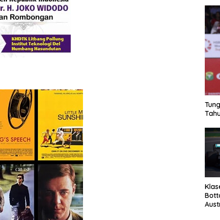
Tung
Tahu
Klas
Bott
Aust