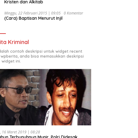
Kristen dan Alkitab
Minggu, 22 Februari 2015 | 09:05
0 Komentar
(Cara) Baptisan Menurut Injil
ita Kriminal
adalah contoh deskripsi untuk widget recent
 wpberita, anda bisa memasukkan deskripsi
 widget ini.
, 16 Maret 2019 | 08:28
ahun Terbunuhnya Munir, Polri Didesak