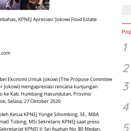
bahas, KPNEJ Apresiasi ‘Jokowi Food Estate
Pop
1
n.com
2
bel Ekonomi Untuk Jokowi (The Propose Commitee
3
r Jokowi) mengapresiasi rencana kunjungan
o ke Kab. Humbang Hasundutan, Provinsi
k, Selasa, 27 Oktober 2020.
4
 oleh Ketua KPNEJ Yonge Sihombing, SE., MBA
iati Tobing, MSi Sekretaris KPNEJ saat press
5
Sekretariat KPNEJ Jl. Sei Asahan No. 80 Medan,