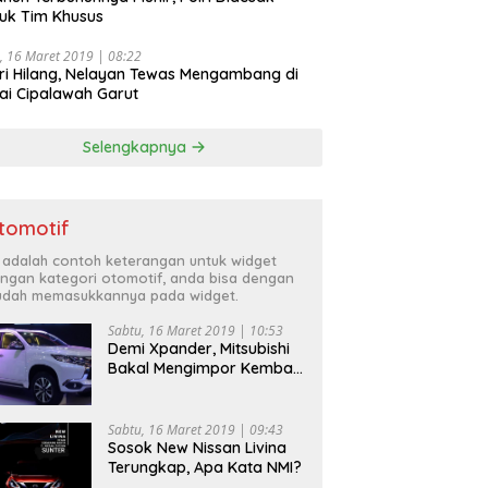
uk Tim Khusus
, 16 Maret 2019 | 08:22
ri Hilang, Nelayan Tewas Mengambang di
ai Cipalawah Garut
Selengkapnya
tomotif
i adalah contoh keterangan untuk widget
ngan kategori otomotif, anda bisa dengan
dah memasukkannya pada widget.
Sabtu, 16 Maret 2019 | 10:53
Demi Xpander, Mitsubishi
Bakal Mengimpor Kembali
Pajero Sport
Sabtu, 16 Maret 2019 | 09:43
Sosok New Nissan Livina
Terungkap, Apa Kata NMI?