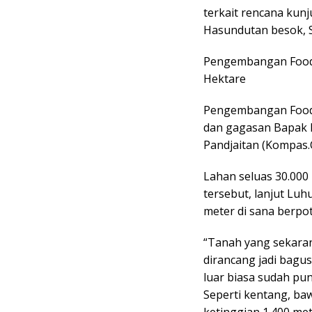
terkait rencana kun
Hasundutan besok, S
Pengembangan Food 
Hektare
Pengembangan Food
dan gagasan Bapak M
Pandjaitan (Kompas.C
Lahan seluas 30.00
tersebut, lanjut Luhu
meter di sana berpo
“Tanah yang sekaran
dirancang jadi bagus
luar biasa sudah puny
Seperti kentang, baw