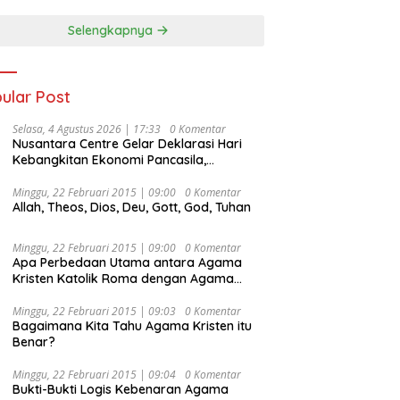
Selengkapnya
ular Post
Selasa, 4 Agustus 2026 | 17:33
0 Komentar
Nusantara Centre Gelar Deklarasi Hari
Kebangkitan Ekonomi Pancasila,
Peluncuran Buku Soemitro
Djojohadikusumo Anti Penjajahan
Minggu, 22 Februari 2015 | 09:00
0 Komentar
Allah, Theos, Dios, Deu, Gott, God, Tuhan
(Pergolakan Ekonomi Politik Indonesia) &
Simposium Nasional “Urgensi Undang-
Undang Perekonomian Nasional dan
Minggu, 22 Februari 2015 | 09:00
0 Komentar
Kesejahteraan Sosial dalam Menata
Apa Perbedaan Utama antara Agama
Bangsa Menuju Indonesia Emas 2045”,
Kristen Katolik Roma dengan Agama
Kristen Protestan?
Minggu, 22 Februari 2015 | 09:03
0 Komentar
Bagaimana Kita Tahu Agama Kristen itu
Benar?
Minggu, 22 Februari 2015 | 09:04
0 Komentar
Bukti-Bukti Logis Kebenaran Agama