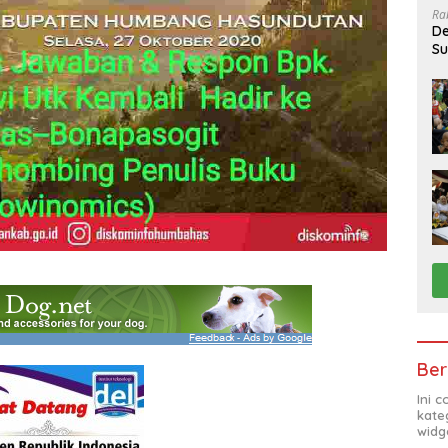
Ra
De
Su
Sa
Ber
Ini 
kate
widg