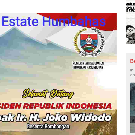
B
In
an