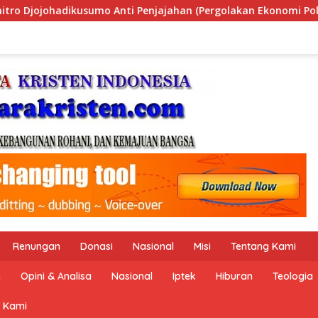
ergolakan Ekonomi Politik Indonesia) & Simposium Nasional “U
Renungan
Donasi
Nasional
Misi
Tentang Kami
n
Opini & Analisa
Nasional
Iptek
Hiburan
Teologia
 Kami