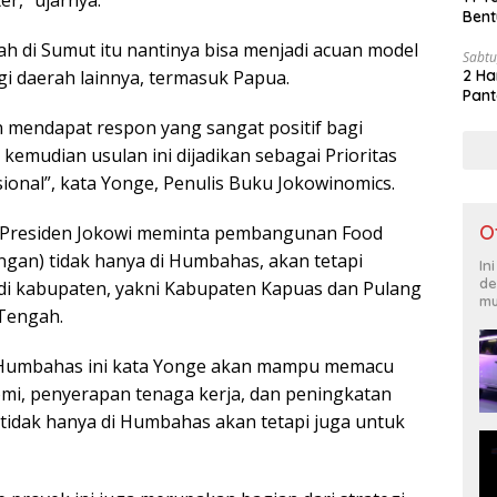
er,” ujarnya.
Bent
ah di Sumut itu nantinya bisa menjadi acuan model
Sabtu
 daerah lainnya, termasuk Papua.
2 Ha
Pant
n mendapat respon yang sangat positif bagi
 kemudian usulan ini dijadikan sebagai Prioritas
ional”, kata Yonge, Penulis Buku Jokowinomics.
O
 Presiden Jokowi meminta pembangunan Food
gan) tidak hanya di Humbahas, akan tetapi
In
de
di kabupaten, yakni Kabupaten Kapuas dan Pulang
mu
 Tengah.
 Humbahas ini kata Yonge akan mampu memacu
i, penyerapan tenaga kerja, dan peningkatan
tidak hanya di Humbahas akan tetapi juga untuk