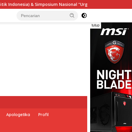
rgensi Undang-Undang Perekonomian Nasional dan Kesejahteraa
tutup
Apologetika
Profil