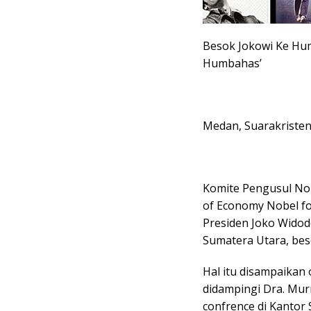
Besok Jokowi Ke Hum
Humbahas’
Medan, Suarakriste
Komite Pengusul No
of Economy Nobel fo
Presiden Joko Widod
Sumatera Utara, beso
Hal itu disampaikan
didampingi Dra. Murn
confrence di Kantor 