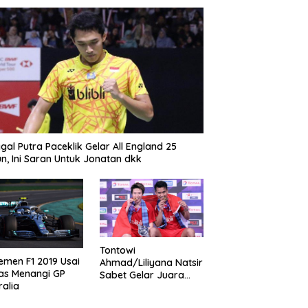
gal Putra Paceklik Gelar All England 25
n, Ini Saran Untuk Jonatan dkk
Tontowi
emen F1 2019 Usai
Ahmad/Liliyana Natsir
as Menangi GP
Sabet Gelar Juara
ralia
Dunia Kedua