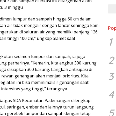
mpur dan sampah di lokasi itu ditargetkan akan
u 3 minggu.
edimen lumpur dan sampah hingga 60 cm dalam
an air tidak mengalir dengan lancar sehingga kami
Pop
gerukan di saluran air yang memiliki panjang 126
1
dan tinggi 100 cm,” ungkap Slamet saat
2
gkutan sedimen lumpur dan sampah, ia juga
ng perharinya. “Kemarin, kita angkut 300 karung
juga disiapkan 300 karung. Langkah antisipasi di
3
 rawan genangan akan menjadi prioritas. Kita
kegiatan ini bisa meminimalisir genangan saat
 intensitas yang tinggi,” terangnya.
4
Satgas SDA Kecamatan Pademangan dilengkapi
cul, saringan, ember dan lainnya turun langsung
5
tan gerebek lumpur dan sampah dengan tetap