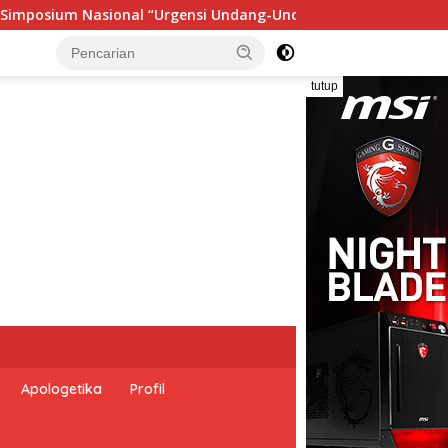
g Perekonomian Nasional dan Kesejahteraan Sosial dalam Menat
tutup
Apologetika
Profil