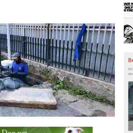
B
In
an