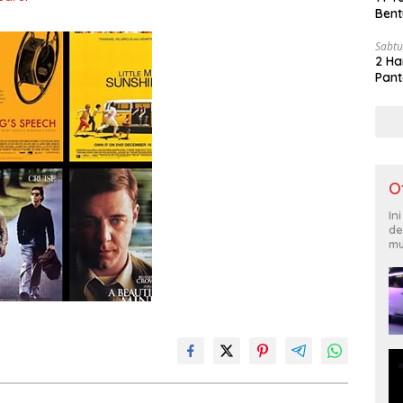
Bent
Sabtu
2 Ha
Pant
O
In
de
mu