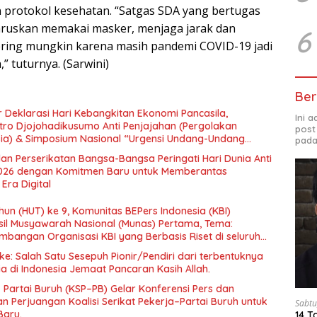
protokol kesehatan. “Satgas SDA yang bertugas
aruskan memakai masker, menjaga jarak dan
6
ring mungkin karena masih pandemi COVID-19 jadi
” tuturnya. (Sarwini)
Ber
 Deklarasi Hari Kebangkitan Ekonomi Pancasila,
Ini 
tro Djojohadikusumo Anti Penjajahan (Pergolakan
post
esia) & Simposium Nasional “Urgensi Undang-Undang
pada
 dan Kesejahteraan Sosial dalam Menata Bangsa Menuju
an Perserikatan Bangsa-Bangsa Peringati Hari Dunia Anti
026 dengan Komitmen Baru untuk Memberantas
Era Digital
un (HUT) ke 9, Komunitas BEPers Indonesia (KBI)
il Musyawarah Nasional (Munas) Pertama, Tema:
bangan Organisasi KBI yang Berbasis Riset di seluruh
gara”.
e: Salah Satu Sesepuh Pionir/Pendiri dari terbentuknya
ia di Indonesia Jemaat Pancaran Kasih Allah.
– Partai Buruh (KSP–PB) Gelar Konferensi Pers dan
 Perjuangan Koalisi Serikat Pekerja–Partai Buruh untuk
Sabtu
Baru.
14 T