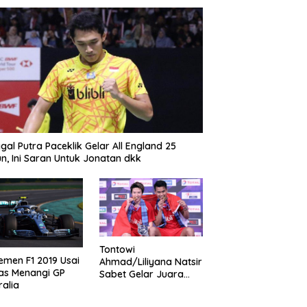
gal Putra Paceklik Gelar All England 25
n, Ini Saran Untuk Jonatan dkk
Tontowi
emen F1 2019 Usai
Ahmad/Liliyana Natsir
as Menangi GP
Sabet Gelar Juara
ralia
Dunia Kedua