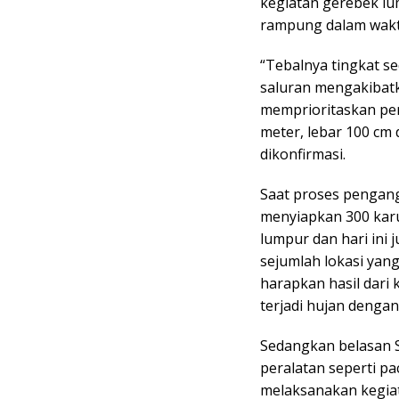
kegiatan gerebek lu
rampung dalam wakt
“Tebalnya tingkat s
saluran mengakibatk
memprioritaskan pen
meter, lebar 100 cm 
dikonfirmasi.
Saat proses pengan
menyiapkan 300 karu
lumpur dan hari ini 
sejumlah lokasi yang
harapkan hasil dari 
terjadi hujan dengan
Sedangkan belasan 
peralatan seperti pa
melaksanakan kegia