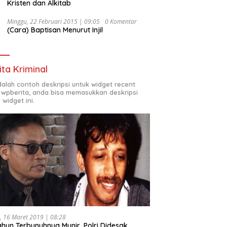
Kristen dan Alkitab
Minggu, 22 Februari 2015 | 09:05
0 Komentar
(Cara) Baptisan Menurut Injil
ita Kriminal
adalah contoh deskripsi untuk widget recent
 wpberita, anda bisa memasukkan deskripsi
 widget ini.
, 16 Maret 2019 | 08:28
ahun Terbunuhnya Munir, Polri Didesak