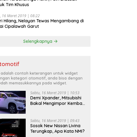
uk Tim Khusus
, 16 Maret 2019 | 08:22
ri Hilang, Nelayan Tewas Mengambang di
ai Cipalawah Garut
Selengkapnya
tomotif
i adalah contoh keterangan untuk widget
ngan kategori otomotif, anda bisa dengan
dah memasukkannya pada widget.
Sabtu, 16 Maret 2019 | 10:53
Demi Xpander, Mitsubishi
Bakal Mengimpor Kembali
Pajero Sport
Sabtu, 16 Maret 2019 | 09:43
Sosok New Nissan Livina
Terungkap, Apa Kata NMI?