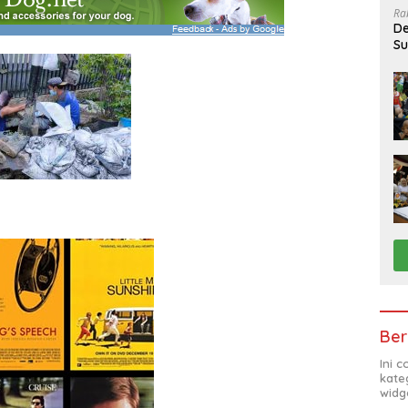
Ra
De
Su
Sa
Ber
Ini 
kate
widg