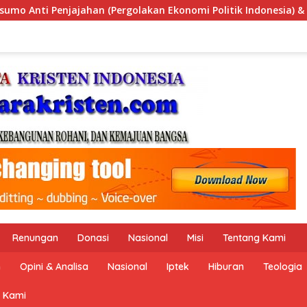
litik Indonesia) & Simposium Nasional “Urgensi Undang-Undan
Renungan
Donasi
Nasional
Misi
Tentang Kami
n
Opini & Analisa
Nasional
Iptek
Hiburan
Teologia
 Kami