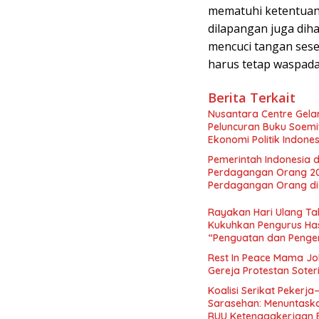
mematuhi ketentuan 
dilapangan juga dih
mencuci tangan sese
harus tetap waspada,
Berita Terkait
Nusantara Centre Gelar
Peluncuran Buku Soemi
Ekonomi Politik Indon
Perekonomian Nasional
Pemerintah Indonesia d
Indonesia Emas 2045”,
Perdagangan Orang 2
Perdagangan Orang di 
Rayakan Hari Ulang Tah
Kukuhkan Pengurus Has
“Penguatan dan Pengem
Indonesia dan Mancane
Rest In Peace Mama Jok
Gereja Protestan Soter
Koalisi Serikat Pekerja
Sarasehan: Menuntaskan
RUU Ketenagakerjaan 