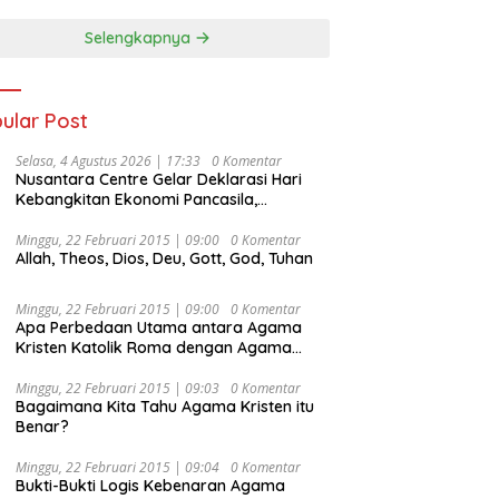
Selengkapnya
ular Post
Selasa, 4 Agustus 2026 | 17:33
0 Komentar
Nusantara Centre Gelar Deklarasi Hari
Kebangkitan Ekonomi Pancasila,
Peluncuran Buku Soemitro
Djojohadikusumo Anti Penjajahan
Minggu, 22 Februari 2015 | 09:00
0 Komentar
Allah, Theos, Dios, Deu, Gott, God, Tuhan
(Pergolakan Ekonomi Politik Indonesia) &
Simposium Nasional “Urgensi Undang-
Undang Perekonomian Nasional dan
Minggu, 22 Februari 2015 | 09:00
0 Komentar
Kesejahteraan Sosial dalam Menata
Apa Perbedaan Utama antara Agama
Bangsa Menuju Indonesia Emas 2045”,
Kristen Katolik Roma dengan Agama
Kristen Protestan?
Minggu, 22 Februari 2015 | 09:03
0 Komentar
Bagaimana Kita Tahu Agama Kristen itu
Benar?
Minggu, 22 Februari 2015 | 09:04
0 Komentar
Bukti-Bukti Logis Kebenaran Agama