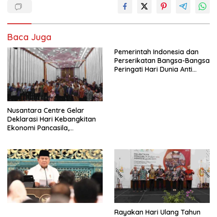
Baca Juga
Pemerintah Indonesia dan
Perserikatan Bangsa-Bangsa
Peringati Hari Dunia Anti
Perdagangan Orang 2026
dengan Komitmen Baru
untuk Memberantas
Perdagangan Orang di Era
Nusantara Centre Gelar
Digital
Deklarasi Hari Kebangkitan
Ekonomi Pancasila,
Peluncuran Buku Soemitro
Djojohadikusumo Anti
Penjajahan (Pergolakan
Ekonomi Politik Indonesia) &
Simposium Nasional “Urgensi
Undang-Undang
Perekonomian Nasional dan
Kesejahteraan Sosial dalam
Menata Bangsa Menuju
Rayakan Hari Ulang Tahun
Indonesia Emas 2045”,