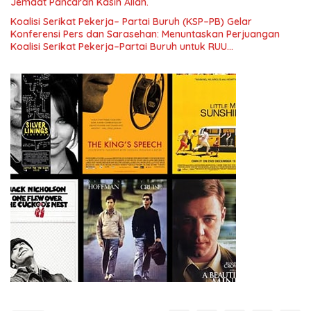
Jemaat Pancaran Kasih Allah.
Koalisi Serikat Pekerja– Partai Buruh (KSP–PB) Gelar
Konferensi Pers dan Sarasehan: Menuntaskan Perjuangan
Koalisi Serikat Pekerja–Partai Buruh untuk RUU
Ketenagakerjaan Baru.