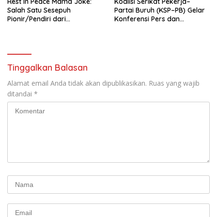
Rest In Peace Mama Joke:
Koalisi Serikat Pekerja–
Salah Satu Sesepuh
Partai Buruh (KSP–PB) Gelar
Pionir/Pendiri dari
Konferensi Pers dan
terbentuknya Gereja
Sarasehan: Menuntaskan
Protestan Soteria di
Perjuangan Koalisi Serikat
Indonesia Jemaat Pancaran
Pekerja–Partai Buruh untuk
Kasih Allah.
RUU Ketenagakerjaan Baru.
Tinggalkan Balasan
Alamat email Anda tidak akan dipublikasikan.
Ruas yang wajib
ditandai
*