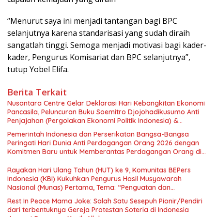
“Menurut saya ini menjadi tantangan bagi BPC
selanjutnya karena standarisasi yang sudah diraih
sangatlah tinggi. Semoga menjadi motivasi bagi kader-
kader, Pengurus Komisariat dan BPC selanjutnya”,
tutup Yobel Elifa.
Berita Terkait
Nusantara Centre Gelar Deklarasi Hari Kebangkitan Ekonomi
Pancasila, Peluncuran Buku Soemitro Djojohadikusumo Anti
Penjajahan (Pergolakan Ekonomi Politik Indonesia) &
Simposium Nasional “Urgensi Undang-Undang Perekonomian
Pemerintah Indonesia dan Perserikatan Bangsa-Bangsa
Nasional dan Kesejahteraan Sosial dalam Menata Bangsa
Peringati Hari Dunia Anti Perdagangan Orang 2026 dengan
Menuju Indonesia Emas 2045”,
Komitmen Baru untuk Memberantas Perdagangan Orang di
Era Digital
Rayakan Hari Ulang Tahun (HUT) ke 9, Komunitas BEPers
Indonesia (KBI) Kukuhkan Pengurus Hasil Musyawarah
Nasional (Munas) Pertama, Tema: “Penguatan dan
Pengembangan Organisasi KBI yang Berbasis Riset di seluruh
Rest In Peace Mama Joke: Salah Satu Sesepuh Pionir/Pendiri
Indonesia dan Mancanegara”.
dari terbentuknya Gereja Protestan Soteria di Indonesia