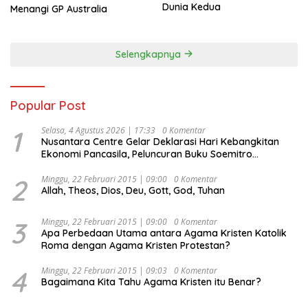
Dunia Kedua
Menangi GP Australia
Selengkapnya
Popular Post
1
Selasa, 4 Agustus 2026 | 17:33
0 Komentar
Nusantara Centre Gelar Deklarasi Hari Kebangkitan
Ekonomi Pancasila, Peluncuran Buku Soemitro
Djojohadikusumo Anti Penjajahan (Pergolakan
Ekonomi Politik Indonesia) & Simposium Nasional
2
Minggu, 22 Februari 2015 | 09:00
0 Komentar
Allah, Theos, Dios, Deu, Gott, God, Tuhan
“Urgensi Undang-Undang Perekonomian Nasional dan
Kesejahteraan Sosial dalam Menata Bangsa Menuju
Indonesia Emas 2045”,
3
Minggu, 22 Februari 2015 | 09:00
0 Komentar
Apa Perbedaan Utama antara Agama Kristen Katolik
Roma dengan Agama Kristen Protestan?
4
Minggu, 22 Februari 2015 | 09:03
0 Komentar
Bagaimana Kita Tahu Agama Kristen itu Benar?