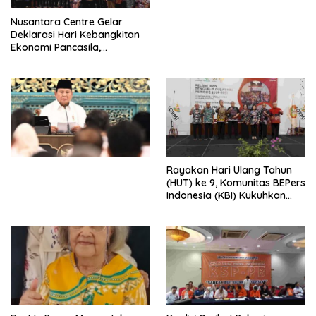
untuk Memberantas
Perdagangan Orang di Era
Nusantara Centre Gelar
Digital
Deklarasi Hari Kebangkitan
Ekonomi Pancasila,
Peluncuran Buku Soemitro
Djojohadikusumo Anti
Penjajahan (Pergolakan
Ekonomi Politik Indonesia) &
Simposium Nasional “Urgensi
Undang-Undang
Perekonomian Nasional dan
Kesejahteraan Sosial dalam
Menata Bangsa Menuju
Rayakan Hari Ulang Tahun
Indonesia Emas 2045”,
(HUT) ke 9, Komunitas BEPers
Indonesia (KBI) Kukuhkan
Pengurus Hasil Musyawarah
Nasional (Munas) Pertama,
Tema: “Penguatan dan
Pengembangan Organisasi
KBI yang Berbasis Riset di
seluruh Indonesia dan
Mancanegara”.