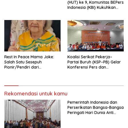
(HUT) ke 9, Komunitas BEPers
Indonesia (KBI) Kukuhkan
Pengurus Hasil Musyawarah
Nasional (Munas) Pertama,
Tema: “Penguatan dan
Pengembangan Organisasi
KBI yang Berbasis Riset di
seluruh Indonesia dan
Mancanegara”.
Rest In Peace Mama Joke:
Koalisi Serikat Pekerja–
Salah Satu Sesepuh
Partai Buruh (KSP–PB) Gelar
Pionir/Pendiri dari
Konferensi Pers dan
terbentuknya Gereja
Sarasehan: Menuntaskan
Protestan Soteria di
Perjuangan Koalisi Serikat
Indonesia Jemaat Pancaran
Pekerja–Partai Buruh untuk
Kasih Allah.
RUU Ketenagakerjaan Baru.
Rekomendasi untuk kamu
Pemerintah Indonesia dan
Perserikatan Bangsa-Bangsa
Peringati Hari Dunia Anti
Perdagangan Orang 2026
dengan Komitmen Baru