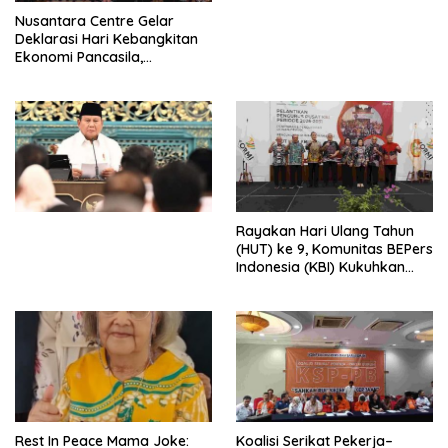
Perdagangan Orang di Era
Nusantara Centre Gelar
Digital
Deklarasi Hari Kebangkitan
Ekonomi Pancasila,
Peluncuran Buku Soemitro
Djojohadikusumo Anti
Penjajahan (Pergolakan
Ekonomi Politik Indonesia) &
Simposium Nasional “Urgensi
Undang-Undang
Perekonomian Nasional dan
Kesejahteraan Sosial dalam
Menata Bangsa Menuju
Rayakan Hari Ulang Tahun
Indonesia Emas 2045”,
(HUT) ke 9, Komunitas BEPers
Indonesia (KBI) Kukuhkan
Pengurus Hasil Musyawarah
Nasional (Munas) Pertama,
Tema: “Penguatan dan
Pengembangan Organisasi
KBI yang Berbasis Riset di
seluruh Indonesia dan
Mancanegara”.
Rest In Peace Mama Joke:
Koalisi Serikat Pekerja–