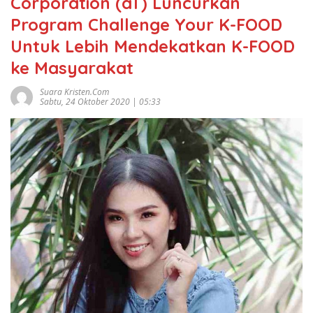
Corporation (aT) Luncurkan
Program Challenge Your K-FOOD
Untuk Lebih Mendekatkan K-FOOD
ke Masyarakat
Suara Kristen.com
Sabtu, 24 Oktober 2020 | 05:33