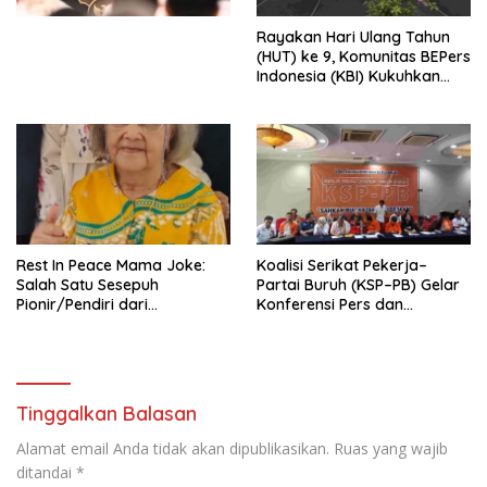
Kesejahteraan Sosial dalam
Menata Bangsa Menuju
Rayakan Hari Ulang Tahun
Indonesia Emas 2045”,
(HUT) ke 9, Komunitas BEPers
Indonesia (KBI) Kukuhkan
Pengurus Hasil Musyawarah
Nasional (Munas) Pertama,
Tema: “Penguatan dan
Pengembangan Organisasi
KBI yang Berbasis Riset di
seluruh Indonesia dan
Mancanegara”.
Rest In Peace Mama Joke:
Koalisi Serikat Pekerja–
Salah Satu Sesepuh
Partai Buruh (KSP–PB) Gelar
Pionir/Pendiri dari
Konferensi Pers dan
terbentuknya Gereja
Sarasehan: Menuntaskan
Protestan Soteria di
Perjuangan Koalisi Serikat
Indonesia Jemaat Pancaran
Pekerja–Partai Buruh untuk
Kasih Allah.
RUU Ketenagakerjaan Baru.
Tinggalkan Balasan
Alamat email Anda tidak akan dipublikasikan.
Ruas yang wajib
ditandai
*