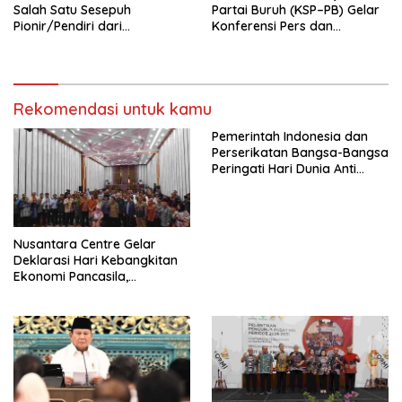
Salah Satu Sesepuh
Partai Buruh (KSP–PB) Gelar
Pionir/Pendiri dari
Konferensi Pers dan
terbentuknya Gereja
Sarasehan: Menuntaskan
Protestan Soteria di
Perjuangan Koalisi Serikat
Indonesia Jemaat Pancaran
Pekerja–Partai Buruh untuk
Kasih Allah.
RUU Ketenagakerjaan Baru.
Rekomendasi untuk kamu
Pemerintah Indonesia dan
Perserikatan Bangsa-Bangsa
Peringati Hari Dunia Anti
Perdagangan Orang 2026
dengan Komitmen Baru
untuk Memberantas
Perdagangan Orang di Era
Nusantara Centre Gelar
Digital
Deklarasi Hari Kebangkitan
Ekonomi Pancasila,
Peluncuran Buku Soemitro
Djojohadikusumo Anti
Penjajahan (Pergolakan
Ekonomi Politik Indonesia) &
Simposium Nasional “Urgensi
Undang-Undang
Perekonomian Nasional dan