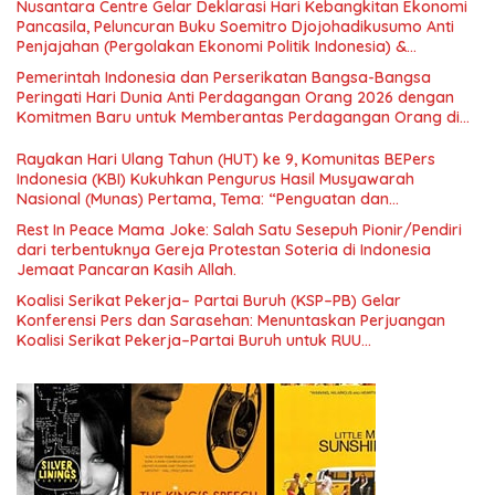
Nusantara Centre Gelar Deklarasi Hari Kebangkitan Ekonomi
Pancasila, Peluncuran Buku Soemitro Djojohadikusumo Anti
Penjajahan (Pergolakan Ekonomi Politik Indonesia) &
Simposium Nasional “Urgensi Undang-Undang Perekonomian
Pemerintah Indonesia dan Perserikatan Bangsa-Bangsa
Nasional dan Kesejahteraan Sosial dalam Menata Bangsa
Peringati Hari Dunia Anti Perdagangan Orang 2026 dengan
Menuju Indonesia Emas 2045”,
Komitmen Baru untuk Memberantas Perdagangan Orang di
Era Digital
Rayakan Hari Ulang Tahun (HUT) ke 9, Komunitas BEPers
Indonesia (KBI) Kukuhkan Pengurus Hasil Musyawarah
Nasional (Munas) Pertama, Tema: “Penguatan dan
Pengembangan Organisasi KBI yang Berbasis Riset di seluruh
Rest In Peace Mama Joke: Salah Satu Sesepuh Pionir/Pendiri
Indonesia dan Mancanegara”.
dari terbentuknya Gereja Protestan Soteria di Indonesia
Jemaat Pancaran Kasih Allah.
Koalisi Serikat Pekerja– Partai Buruh (KSP–PB) Gelar
Konferensi Pers dan Sarasehan: Menuntaskan Perjuangan
Koalisi Serikat Pekerja–Partai Buruh untuk RUU
Ketenagakerjaan Baru.