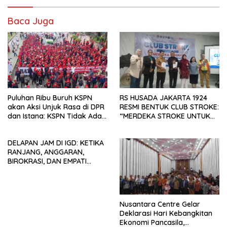
Baca Juga
Puluhan Ribu Buruh KSPN
RS HUSADA JAKARTA 1924
akan Aksi Unjuk Rasa di DPR
RESMI BENTUK CLUB STROKE:
dan Istana: KSPN Tidak Ada
“MERDEKA STROKE UNTUK
Tendensi Kepentingan Politik
HIDUP LEBIH BERMAKNA”
dan Tidak Dikooptasi oleh
DELAPAN JAM DI IGD: KETIKA
Siapapun
RANJANG, ANGGARAN,
BIROKRASI, DAN EMPATI
SAMA-SAMA MENIPIS
Nusantara Centre Gelar
Deklarasi Hari Kebangkitan
Ekonomi Pancasila,