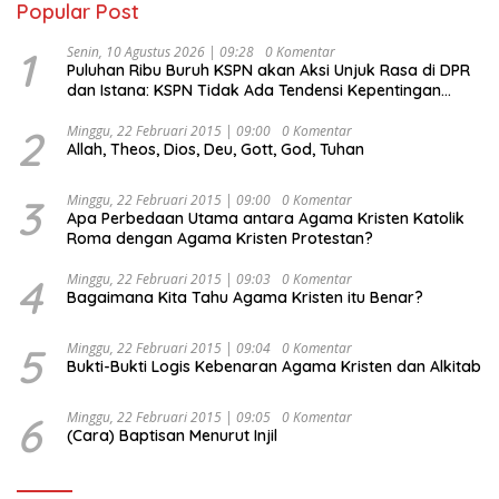
Popular Post
1
Senin, 10 Agustus 2026 | 09:28
0 Komentar
Puluhan Ribu Buruh KSPN akan Aksi Unjuk Rasa di DPR
dan Istana: KSPN Tidak Ada Tendensi Kepentingan
Politik dan Tidak Dikooptasi oleh Siapapun
2
Minggu, 22 Februari 2015 | 09:00
0 Komentar
Allah, Theos, Dios, Deu, Gott, God, Tuhan
3
Minggu, 22 Februari 2015 | 09:00
0 Komentar
Apa Perbedaan Utama antara Agama Kristen Katolik
Roma dengan Agama Kristen Protestan?
4
Minggu, 22 Februari 2015 | 09:03
0 Komentar
Bagaimana Kita Tahu Agama Kristen itu Benar?
5
Minggu, 22 Februari 2015 | 09:04
0 Komentar
Bukti-Bukti Logis Kebenaran Agama Kristen dan Alkitab
6
Minggu, 22 Februari 2015 | 09:05
0 Komentar
(Cara) Baptisan Menurut Injil