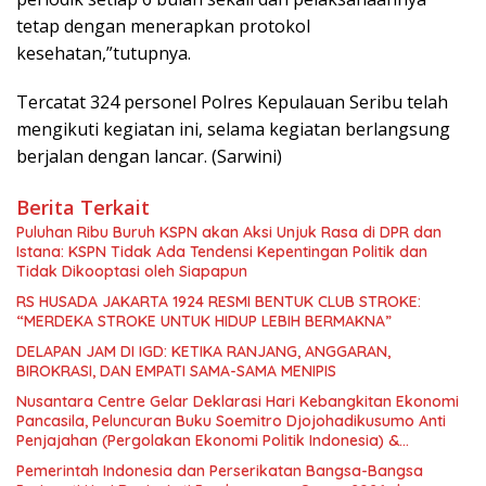
tetap dengan menerapkan protokol
kesehatan,”tutupnya.
Tercatat 324 personel Polres Kepulauan Seribu telah
mengikuti kegiatan ini, selama kegiatan berlangsung
berjalan dengan lancar. (Sarwini)
Berita Terkait
Puluhan Ribu Buruh KSPN akan Aksi Unjuk Rasa di DPR dan
Istana: KSPN Tidak Ada Tendensi Kepentingan Politik dan
Tidak Dikooptasi oleh Siapapun
RS HUSADA JAKARTA 1924 RESMI BENTUK CLUB STROKE:
“MERDEKA STROKE UNTUK HIDUP LEBIH BERMAKNA”
DELAPAN JAM DI IGD: KETIKA RANJANG, ANGGARAN,
BIROKRASI, DAN EMPATI SAMA-SAMA MENIPIS
Nusantara Centre Gelar Deklarasi Hari Kebangkitan Ekonomi
Pancasila, Peluncuran Buku Soemitro Djojohadikusumo Anti
Penjajahan (Pergolakan Ekonomi Politik Indonesia) &
Simposium Nasional “Urgensi Undang-Undang Perekonomian
Pemerintah Indonesia dan Perserikatan Bangsa-Bangsa
Nasional dan Kesejahteraan Sosial dalam Menata Bangsa