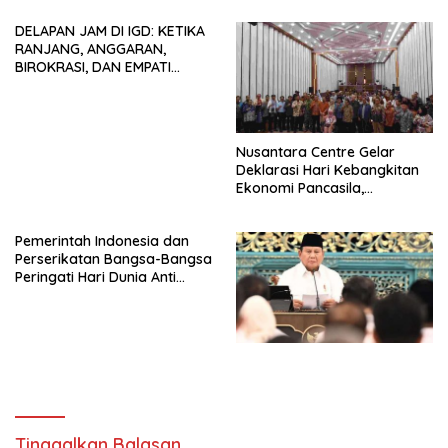
dan Tidak Dikooptasi oleh
DELAPAN JAM DI IGD: KETIKA
Siapapun
RANJANG, ANGGARAN,
BIROKRASI, DAN EMPATI
SAMA-SAMA MENIPIS
Nusantara Centre Gelar
Deklarasi Hari Kebangkitan
Ekonomi Pancasila,
Peluncuran Buku Soemitro
Djojohadikusumo Anti
Pemerintah Indonesia dan
Penjajahan (Pergolakan
Perserikatan Bangsa-Bangsa
Ekonomi Politik Indonesia) &
Peringati Hari Dunia Anti
Simposium Nasional “Urgensi
Perdagangan Orang 2026
Undang-Undang
dengan Komitmen Baru
Perekonomian Nasional dan
untuk Memberantas
Kesejahteraan Sosial dalam
Perdagangan Orang di Era
Menata Bangsa Menuju
Digital
Indonesia Emas 2045”,
Tinggalkan Balasan