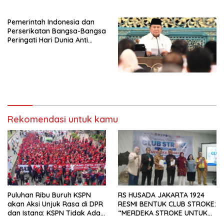
Peluncuran Buku Soemitro
Djojohadikusumo Anti
Pemerintah Indonesia dan
Penjajahan (Pergolakan
Perserikatan Bangsa-Bangsa
Ekonomi Politik Indonesia) &
Peringati Hari Dunia Anti
Simposium Nasional “Urgensi
Perdagangan Orang 2026
Undang-Undang
dengan Komitmen Baru
Perekonomian Nasional dan
untuk Memberantas
Kesejahteraan Sosial dalam
Perdagangan Orang di Era
Menata Bangsa Menuju
Digital
Indonesia Emas 2045”,
Rekomendasi untuk kamu
Puluhan Ribu Buruh KSPN
RS HUSADA JAKARTA 1924
akan Aksi Unjuk Rasa di DPR
RESMI BENTUK CLUB STROKE:
dan Istana: KSPN Tidak Ada
“MERDEKA STROKE UNTUK
Tendensi Kepentingan Politik
HIDUP LEBIH BERMAKNA”