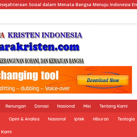
u Indonesia Emas 2045”,
Pemerintah Indonesia dan Pe
Renungan
Donasi
Nasional
Misi
Tentang Kami
n
Opini & Analisa
Nasional
Iptek
Hiburan
Teologia
 Kami