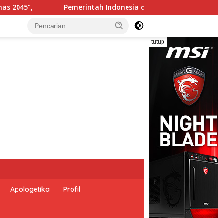
rserikatan Bangsa-Bangsa Peringati Hari Dunia Anti Perdagan
tutup
Apologetika
Profil