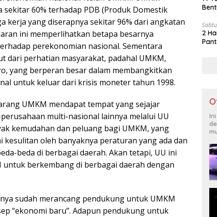
Bent
sekitar 60% terhadap PDB (Produk Domestik
a kerja yang diserapnya sekitar 96% dari angkatan
Sabtu
baran ini memperlihatkan betapa besarnya
2 Ha
Pant
rhadap perekonomian nasional. Sementara
put dari perhatian masyarakat, padahal UMKM,
ro, yang berperan besar dalam membangkitkan
al untuk keluar dari krisis moneter tahun 1998.
O
arang UMKM mendapat tempat yang sejajar
erusahaan multi-nasional lainnya melalui UU
In
de
anyak kemudahan dan peluang bagi UMKM, yang
mu
i kesulitan oleh banyaknya peraturan yang ada dan
da-beda di berbagai daerah. Akan tetapi, UU ini
ntuk berkembang di berbagai daerah dengan
mnya sudah merancang pendukung untuk UMKM
ep “ekonomi baru”. Adapun pendukung untuk