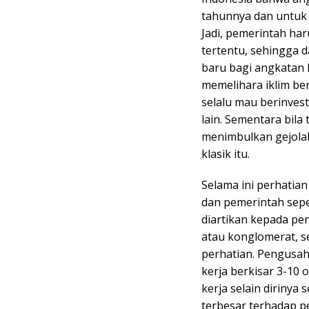
tahunnya dan untuk 
Jadi, pemerintah h
tertentu, sehingga 
baru bagi angkatan k
memelihara iklim ber
selalu mau berinves
lain. Sementara bil
menimbulkan gejolak 
klasik itu.
Selama ini perhatia
dan pemerintah seper
diartikan kepada pe
atau konglomerat, se
perhatian. Pengusaha
kerja berkisar 3-10 
kerja selain dirinya
terbesar terhadap 