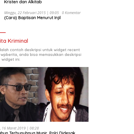
Kristen dan Alkitab
Minggu, 22 Februari 2015 | 09:05
0 Komentar
(Cara) Baptisan Menurut Injil
ita Kriminal
adalah contoh deskripsi untuk widget recent
 wpberita, anda bisa memasukkan deskripsi
 widget ini.
, 16 Maret 2019 | 08:28
ahun Terbunuhnya Munir, Polri Didesak