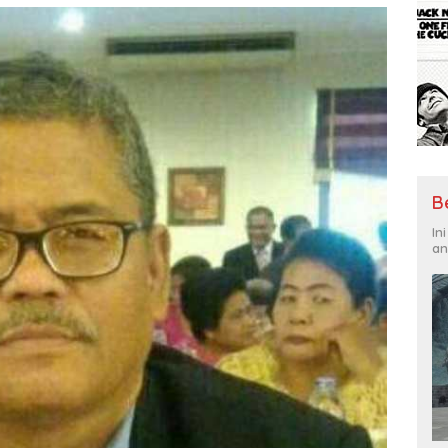
B
In
an