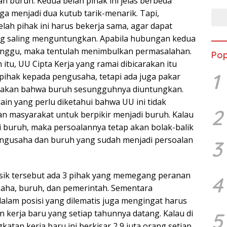
n buruh. Kedua belah pihak ini jelas berbeda
ga menjadi dua kutub tarik-menarik. Tapi,
lah pihak ini harus bekerja sama, agar dapat
ng saling menguntungkan. Apabila hubungan kedua
ganggu, maka tentulah menimbulkan permasalahan.
Pop
itu, UU Cipta Kerja yang ramai dibicarakan itu
1
rpihak kepada pengusaha, tetapi ada juga pakar
akan bahwa buruh sesungguhnya diuntungkan.
 lain yang perlu diketahui bahwa UU ini tidak
2
 masyarakat untuk berpikir menjadi buruh. Kalau
 buruh, maka persoalannya tetap akan bolak-balik
pengusaha dan buruh yang sudah menjadi persoalan
3
sik tersebut ada 3 pihak yang memegang peranan
4
saha, buruh, dan pemerintah. Sementara
alam posisi yang dilematis juga mengingat harus
 kerja baru yang setiap tahunnya datang. Kalau di
5
atan kerja baru ini berkisar 2,9 juta orang setiap