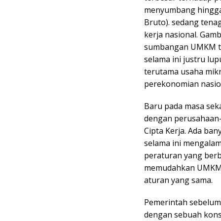
menyumbang hingga 
Bruto). sedang tenag
kerja nasional. Gam
sumbangan UMKM te
selama ini justru lu
terutama usaha mik
perekonomian nasion
Baru pada masa sek
dengan perusahaan-p
Cipta Kerja. Ada b
selama ini mengalam
peraturan yang berbe
memudahkan UMKM u
aturan yang sama.
Pemerintah sebelu
dengan sebuah kons