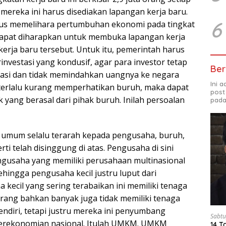
mereka ini harus disediakan lapangan kerja baru.
6
arus memelihara pertumbuhan ekonomi pada tingkat
dapat diharapkan untuk membuka lapangan kerja
erja baru tersebut. Untuk itu, pemerintah harus
investasi yang kondusif, agar para investor tetap
Ber
tasi dan tidak memindahkan uangnya ke negara
Ini 
a terlalu kurang memperhatikan buruh, maka dapat
post
yang berasal dari pihak buruh. Inilah persoalan
pada
n umum selalu terarah kepada pengusaha, buruh,
ti telah disinggung di atas. Pengusaha di sini
ngusaha yang memiliki perusahaan multinasional
hingga pengusaha kecil justru luput dari
 kecil yang sering terabaikan ini memiliki tenaga
orang bahkan banyak juga tidak memiliki tenaga
 sendiri, tetapi justru mereka ini penyumbang
Sabtu
perekonomian nasional. Itulah UMKM. UMKM
14 T