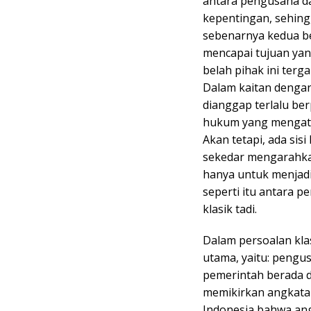
antara pengusaha da
kepentingan, sehing
sebenarnya kedua be
mencapai tujuan ya
belah pihak ini ter
Dalam kaitan dengan 
dianggap terlalu be
hukum yang mengat
Akan tetapi, ada sisi
sekedar mengarahkan
hanya untuk menjadi
seperti itu antara 
klasik tadi.
Dalam persoalan kla
utama, yaitu: pengu
pemerintah berada d
memikirkan angkatan
Indonesia bahwa angk