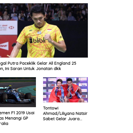
gal Putra Paceklik Gelar All England 25
n, Ini Saran Untuk Jonatan dkk
Tontowi
emen F1 2019 Usai
Ahmad/Liliyana Natsir
as Menangi GP
Sabet Gelar Juara
ralia
Dunia Kedua