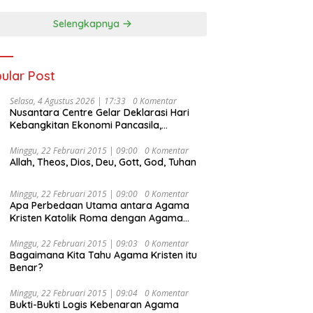
Selengkapnya
ular Post
Selasa, 4 Agustus 2026 | 17:33
0 Komentar
Nusantara Centre Gelar Deklarasi Hari
Kebangkitan Ekonomi Pancasila,
Peluncuran Buku Soemitro
Djojohadikusumo Anti Penjajahan
Minggu, 22 Februari 2015 | 09:00
0 Komentar
Allah, Theos, Dios, Deu, Gott, God, Tuhan
(Pergolakan Ekonomi Politik Indonesia) &
Simposium Nasional “Urgensi Undang-
Undang Perekonomian Nasional dan
Minggu, 22 Februari 2015 | 09:00
0 Komentar
Kesejahteraan Sosial dalam Menata
Apa Perbedaan Utama antara Agama
Bangsa Menuju Indonesia Emas 2045”,
Kristen Katolik Roma dengan Agama
Kristen Protestan?
Minggu, 22 Februari 2015 | 09:03
0 Komentar
Bagaimana Kita Tahu Agama Kristen itu
Benar?
Minggu, 22 Februari 2015 | 09:04
0 Komentar
Bukti-Bukti Logis Kebenaran Agama