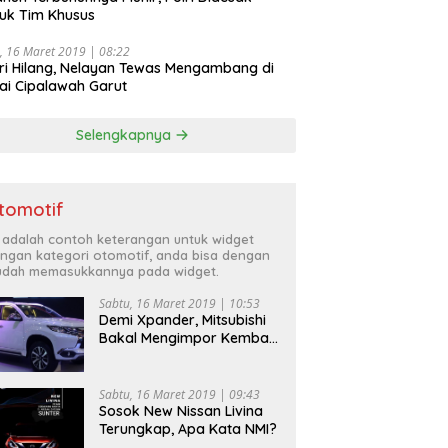
uk Tim Khusus
, 16 Maret 2019 | 08:22
ri Hilang, Nelayan Tewas Mengambang di
ai Cipalawah Garut
Selengkapnya
tomotif
i adalah contoh keterangan untuk widget
ngan kategori otomotif, anda bisa dengan
dah memasukkannya pada widget.
Sabtu, 16 Maret 2019 | 10:53
Demi Xpander, Mitsubishi
Bakal Mengimpor Kembali
Pajero Sport
Sabtu, 16 Maret 2019 | 09:43
Sosok New Nissan Livina
Terungkap, Apa Kata NMI?