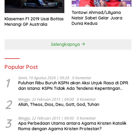
Tontowi Ahmad/Liliyana
Natsir Sabet Gelar Juara
Klasemen F1 2019 Usai Bottas
Dunia Kedua
Menangi GP Australia
Selengkapnya
Popular Post
1
Senin, 10 Agustus 2026 | 09:28
0 Komentar
Puluhan Ribu Buruh KSPN akan Aksi Unjuk Rasa di DPR
dan Istana: KSPN Tidak Ada Tendensi Kepentingan
Politik dan Tidak Dikooptasi oleh Siapapun
2
Minggu, 22 Februari 2015 | 09:00
0 Komentar
Allah, Theos, Dios, Deu, Gott, God, Tuhan
3
Minggu, 22 Februari 2015 | 09:00
0 Komentar
Apa Perbedaan Utama antara Agama Kristen Katolik
Roma dengan Agama Kristen Protestan?