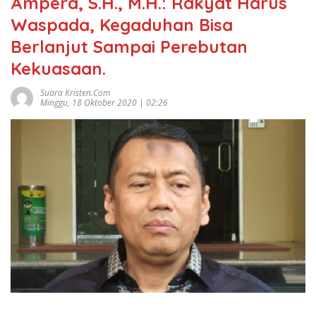
Ampera, S.H., M.H.: Rakyat Harus
Waspada, Kegaduhan Bisa
Berlanjut Sampai Perebutan
Kekuasaan.
Suara Kristen.com
Minggu, 18 Oktober 2020 | 02:26