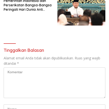
Pemerintah Indonesia dan
Penjajahan (Pergolakan
Perserikatan Bangsa-Bangsa
Ekonomi Politik Indonesia) &
Peringati Hari Dunia Anti
Simposium Nasional “Urgensi
Perdagangan Orang 2026
Undang-Undang
dengan Komitmen Baru
Perekonomian Nasional dan
untuk Memberantas
Kesejahteraan Sosial dalam
Perdagangan Orang di Era
Menata Bangsa Menuju
Digital
Indonesia Emas 2045”,
Tinggalkan Balasan
Alamat email Anda tidak akan dipublikasikan.
Ruas yang wajib
ditandai
*