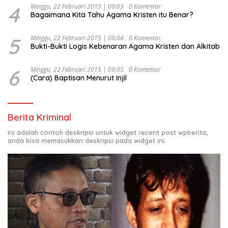
4
Minggu, 22 Februari 2015 | 09:03
0 Komentar
Bagaimana Kita Tahu Agama Kristen itu Benar?
5
Minggu, 22 Februari 2015 | 09:04
0 Komentar
Bukti-Bukti Logis Kebenaran Agama Kristen dan Alkitab
6
Minggu, 22 Februari 2015 | 09:05
0 Komentar
(Cara) Baptisan Menurut Injil
Berita Kriminal
Ini adalah contoh deskripsi untuk widget recent post wpberita,
anda bisa memasukkan deskripsi pada widget ini.