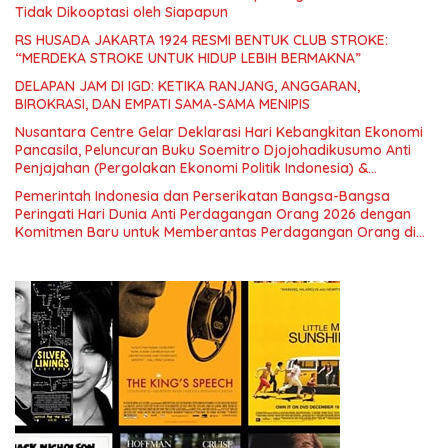
Tidak Dikooptasi oleh Siapapun
RS HUSADA JAKARTA 1924 RESMI BENTUK CLUB STROKE:
“MERDEKA STROKE UNTUK HIDUP LEBIH BERMAKNA”
DELAPAN JAM DI IGD: KETIKA RANJANG, ANGGARAN,
BIROKRASI, DAN EMPATI SAMA-SAMA MENIPIS
Nusantara Centre Gelar Deklarasi Hari Kebangkitan Ekonomi
Pancasila, Peluncuran Buku Soemitro Djojohadikusumo Anti
Penjajahan (Pergolakan Ekonomi Politik Indonesia) &
Simposium Nasional “Urgensi Undang-Undang Perekonomian
Pemerintah Indonesia dan Perserikatan Bangsa-Bangsa
Nasional dan Kesejahteraan Sosial dalam Menata Bangsa
Peringati Hari Dunia Anti Perdagangan Orang 2026 dengan
Menuju Indonesia Emas 2045”,
Komitmen Baru untuk Memberantas Perdagangan Orang di
Era Digital