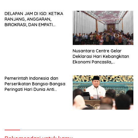
Tendensi Kepentingan Politik
HIDUP LEBIH BERMAKNA”
dan Tidak Dikooptasi oleh
DELAPAN JAM DI IGD: KETIKA
Siapapun
RANJANG, ANGGARAN,
BIROKRASI, DAN EMPATI
SAMA-SAMA MENIPIS
Nusantara Centre Gelar
Deklarasi Hari Kebangkitan
Ekonomi Pancasila,
Peluncuran Buku Soemitro
Djojohadikusumo Anti
Pemerintah Indonesia dan
Penjajahan (Pergolakan
Perserikatan Bangsa-Bangsa
Ekonomi Politik Indonesia) &
Peringati Hari Dunia Anti
Simposium Nasional “Urgensi
Perdagangan Orang 2026
Undang-Undang
dengan Komitmen Baru
Perekonomian Nasional dan
untuk Memberantas
Kesejahteraan Sosial dalam
Perdagangan Orang di Era
Menata Bangsa Menuju
Digital
Indonesia Emas 2045”,