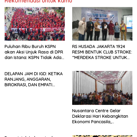
Rekomendasi untuk kamu
Puluhan Ribu Buruh KSPN
RS HUSADA JAKARTA 1924
akan Aksi Unjuk Rasa di DPR
RESMI BENTUK CLUB STROKE:
dan Istana: KSPN Tidak Ada
“MERDEKA STROKE UNTUK
Tendensi Kepentingan Politik
HIDUP LEBIH BERMAKNA”
dan Tidak Dikooptasi oleh
DELAPAN JAM DI IGD: KETIKA
Siapapun
RANJANG, ANGGARAN,
BIROKRASI, DAN EMPATI
SAMA-SAMA MENIPIS
Nusantara Centre Gelar
Deklarasi Hari Kebangkitan
Ekonomi Pancasila,
Peluncuran Buku Soemitro
Djojohadikusumo Anti