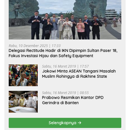
Rabu, 10 Desember 2025 | 17:33
Delegasi Rectitude Hadir di IKN Dipimpin Sultan Paser 18,
Fokus Investasi Hijau dan Safety Equipment
Sabtu, 16 Maret 2019 | 17:57
Jokowi Minta ASEAN Tangani Masalah
Muslim Rohingya di Rakhine State
Sabtu, 16 Maret 2019 | 08:55
Prabowo Resmikan Kantor DPD
Gerindra di Banten
Selengkapnya