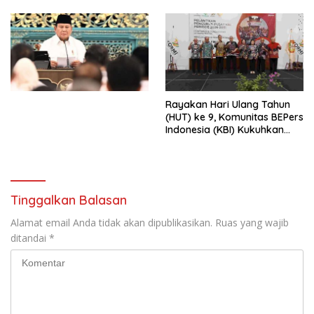
Djojohadikusumo Anti
Penjajahan (Pergolakan
Ekonomi Politik Indonesia) &
Simposium Nasional “Urgensi
Undang-Undang
Perekonomian Nasional dan
Kesejahteraan Sosial dalam
Menata Bangsa Menuju
Rayakan Hari Ulang Tahun
Indonesia Emas 2045”,
(HUT) ke 9, Komunitas BEPers
Indonesia (KBI) Kukuhkan
Pengurus Hasil Musyawarah
Nasional (Munas) Pertama,
Tema: “Penguatan dan
Pengembangan Organisasi
KBI yang Berbasis Riset di
Tinggalkan Balasan
seluruh Indonesia dan
Mancanegara”.
Alamat email Anda tidak akan dipublikasikan.
Ruas yang wajib
ditandai
*