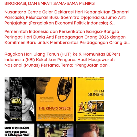
BIROKRASI, DAN EMPATI SAMA-SAMA MENIPIS
Nusantara Centre Gelar Deklarasi Hari Kebangkitan Ekonomi
Pancasila, Peluncuran Buku Soemitro Djojohadikusumo Anti
Penjajahan (Pergolakan Ekonomi Politik Indonesia) &
Simposium Nasional “Urgensi Undang-Undang Perekonomian
Pemerintah Indonesia dan Perserikatan Bangsa-Bangsa
Nasional dan Kesejahteraan Sosial dalam Menata Bangsa
Peringati Hari Dunia Anti Perdagangan Orang 2026 dengan
Menuju Indonesia Emas 2045”,
Komitmen Baru untuk Memberantas Perdagangan Orang di
Era Digital
Rayakan Hari Ulang Tahun (HUT) ke 9, Komunitas BEPers
Indonesia (KBI) Kukuhkan Pengurus Hasil Musyawarah
Nasional (Munas) Pertama, Tema: “Penguatan dan
Pengembangan Organisasi KBI yang Berbasis Riset di seluruh
Indonesia dan Mancanegara”.