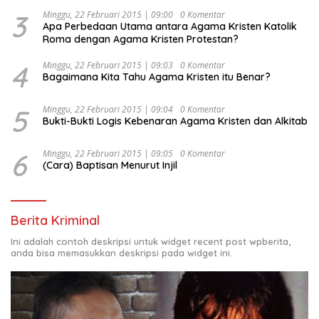
3
Minggu, 22 Februari 2015 | 09:00
0 Komentar
Apa Perbedaan Utama antara Agama Kristen Katolik
Roma dengan Agama Kristen Protestan?
4
Minggu, 22 Februari 2015 | 09:03
0 Komentar
Bagaimana Kita Tahu Agama Kristen itu Benar?
5
Minggu, 22 Februari 2015 | 09:04
0 Komentar
Bukti-Bukti Logis Kebenaran Agama Kristen dan Alkitab
6
Minggu, 22 Februari 2015 | 09:05
0 Komentar
(Cara) Baptisan Menurut Injil
Berita Kriminal
Ini adalah contoh deskripsi untuk widget recent post wpberita,
anda bisa memasukkan deskripsi pada widget ini.