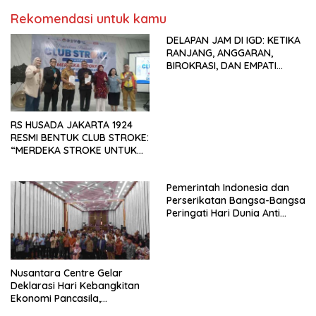
Pengembangan Organisasi
Rekomendasi untuk kamu
KBI yang Berbasis Riset di
seluruh Indonesia dan
DELAPAN JAM DI IGD: KETIKA
Mancanegara”.
RANJANG, ANGGARAN,
BIROKRASI, DAN EMPATI
SAMA-SAMA MENIPIS
RS HUSADA JAKARTA 1924
RESMI BENTUK CLUB STROKE:
“MERDEKA STROKE UNTUK
HIDUP LEBIH BERMAKNA”
Pemerintah Indonesia dan
Perserikatan Bangsa-Bangsa
Peringati Hari Dunia Anti
Perdagangan Orang 2026
dengan Komitmen Baru
untuk Memberantas
Perdagangan Orang di Era
Nusantara Centre Gelar
Digital
Deklarasi Hari Kebangkitan
Ekonomi Pancasila,
Peluncuran Buku Soemitro