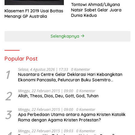
Tontowi Ahmad/Liliyana
Natsir Sabet Gelar Juara
Klasemen F1 2019 Usai Bottas
Dunia Kedua
Menangi GP Australia
Selengkapnya
Popular Post
1
Selasa, 4 Agustus 2026 | 17:33
0 Komentar
Nusantara Centre Gelar Deklarasi Hari Kebangkitan
Ekonomi Pancasila, Peluncuran Buku Soemitro
Djojohadikusumo Anti Penjajahan (Pergolakan
Ekonomi Politik Indonesia) & Simposium Nasional
2
Minggu, 22 Februari 2015 | 09:00
0 Komentar
Allah, Theos, Dios, Deu, Gott, God, Tuhan
“Urgensi Undang-Undang Perekonomian Nasional dan
Kesejahteraan Sosial dalam Menata Bangsa Menuju
Indonesia Emas 2045”,
3
Minggu, 22 Februari 2015 | 09:00
0 Komentar
Apa Perbedaan Utama antara Agama Kristen Katolik
Roma dengan Agama Kristen Protestan?
Minggu, 22 Februari 2015 | 09:03
0 Komentar