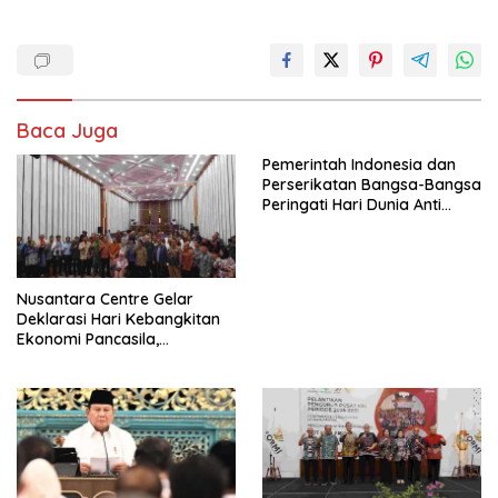
Baca Juga
Pemerintah Indonesia dan
Perserikatan Bangsa-Bangsa
Peringati Hari Dunia Anti
Perdagangan Orang 2026
dengan Komitmen Baru
untuk Memberantas
Perdagangan Orang di Era
Nusantara Centre Gelar
Digital
Deklarasi Hari Kebangkitan
Ekonomi Pancasila,
Peluncuran Buku Soemitro
Djojohadikusumo Anti
Penjajahan (Pergolakan
Ekonomi Politik Indonesia) &
Simposium Nasional “Urgensi
Undang-Undang
Perekonomian Nasional dan