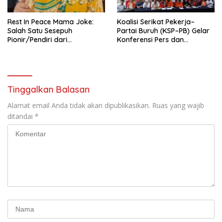
Rest In Peace Mama Joke:
Koalisi Serikat Pekerja–
Salah Satu Sesepuh
Partai Buruh (KSP–PB) Gelar
Pionir/Pendiri dari
Konferensi Pers dan
terbentuknya Gereja
Sarasehan: Menuntaskan
Protestan Soteria di
Perjuangan Koalisi Serikat
Indonesia Jemaat Pancaran
Pekerja–Partai Buruh untuk
Kasih Allah.
RUU Ketenagakerjaan Baru.
Tinggalkan Balasan
Alamat email Anda tidak akan dipublikasikan.
Ruas yang wajib
ditandai
*