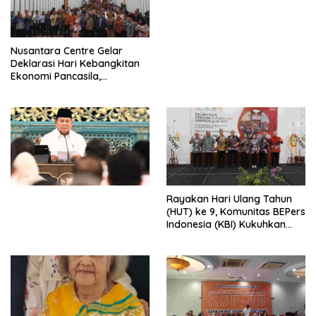
Perdagangan Orang 2026
dengan Komitmen Baru
untuk Memberantas
Perdagangan Orang di Era
Nusantara Centre Gelar
Digital
Deklarasi Hari Kebangkitan
Ekonomi Pancasila,
Peluncuran Buku Soemitro
Djojohadikusumo Anti
Penjajahan (Pergolakan
Ekonomi Politik Indonesia) &
Simposium Nasional “Urgensi
Undang-Undang
Perekonomian Nasional dan
Kesejahteraan Sosial dalam
Menata Bangsa Menuju
Rayakan Hari Ulang Tahun
Indonesia Emas 2045”,
(HUT) ke 9, Komunitas BEPers
Indonesia (KBI) Kukuhkan
Pengurus Hasil Musyawarah
Nasional (Munas) Pertama,
Tema: “Penguatan dan
Pengembangan Organisasi
KBI yang Berbasis Riset di
seluruh Indonesia dan
Mancanegara”.