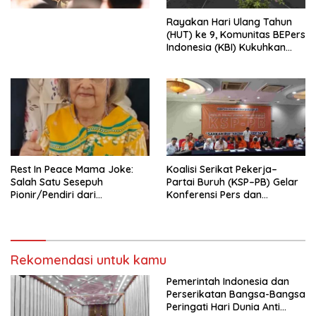
Kesejahteraan Sosial dalam
Menata Bangsa Menuju
Rayakan Hari Ulang Tahun
Indonesia Emas 2045”,
(HUT) ke 9, Komunitas BEPers
Indonesia (KBI) Kukuhkan
Pengurus Hasil Musyawarah
Nasional (Munas) Pertama,
Tema: “Penguatan dan
Pengembangan Organisasi
KBI yang Berbasis Riset di
seluruh Indonesia dan
Mancanegara”.
Rest In Peace Mama Joke:
Koalisi Serikat Pekerja–
Salah Satu Sesepuh
Partai Buruh (KSP–PB) Gelar
Pionir/Pendiri dari
Konferensi Pers dan
terbentuknya Gereja
Sarasehan: Menuntaskan
Protestan Soteria di
Perjuangan Koalisi Serikat
Indonesia Jemaat Pancaran
Pekerja–Partai Buruh untuk
Kasih Allah.
RUU Ketenagakerjaan Baru.
Rekomendasi untuk kamu
Pemerintah Indonesia dan
Perserikatan Bangsa-Bangsa
Peringati Hari Dunia Anti