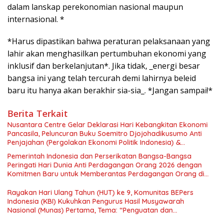
dalam lanskap perekonomian nasional maupun
internasional. *
*Harus dipastikan bahwa peraturan pelaksanaan yang
lahir akan menghasilkan pertumbuhan ekonomi yang
inklusif dan berkelanjutan*. Jika tidak, _energi besar
bangsa ini yang telah tercurah demi lahirnya beleid
baru itu hanya akan berakhir sia-sia_. *Jangan sampai!*
Berita Terkait
Nusantara Centre Gelar Deklarasi Hari Kebangkitan Ekonomi
Pancasila, Peluncuran Buku Soemitro Djojohadikusumo Anti
Penjajahan (Pergolakan Ekonomi Politik Indonesia) &
Simposium Nasional “Urgensi Undang-Undang Perekonomian
Pemerintah Indonesia dan Perserikatan Bangsa-Bangsa
Nasional dan Kesejahteraan Sosial dalam Menata Bangsa
Peringati Hari Dunia Anti Perdagangan Orang 2026 dengan
Menuju Indonesia Emas 2045”,
Komitmen Baru untuk Memberantas Perdagangan Orang di
Era Digital
Rayakan Hari Ulang Tahun (HUT) ke 9, Komunitas BEPers
Indonesia (KBI) Kukuhkan Pengurus Hasil Musyawarah
Nasional (Munas) Pertama, Tema: “Penguatan dan
Pengembangan Organisasi KBI yang Berbasis Riset di seluruh