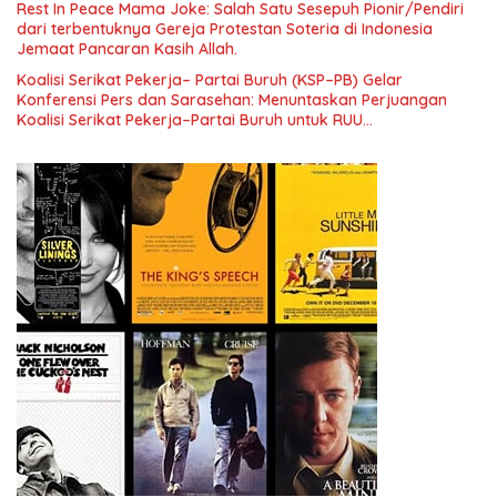
Rest In Peace Mama Joke: Salah Satu Sesepuh Pionir/Pendiri
Indonesia dan Mancanegara”.
dari terbentuknya Gereja Protestan Soteria di Indonesia
Jemaat Pancaran Kasih Allah.
Koalisi Serikat Pekerja– Partai Buruh (KSP–PB) Gelar
Konferensi Pers dan Sarasehan: Menuntaskan Perjuangan
Koalisi Serikat Pekerja–Partai Buruh untuk RUU
Ketenagakerjaan Baru.