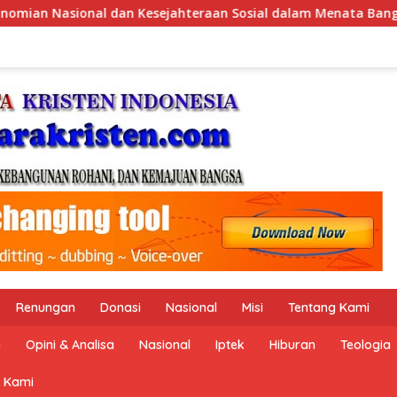
alam Menata Bangsa Menuju Indonesia Emas 2045”,
Peme
Renungan
Donasi
Nasional
Misi
Tentang Kami
n
Opini & Analisa
Nasional
Iptek
Hiburan
Teologia
 Kami