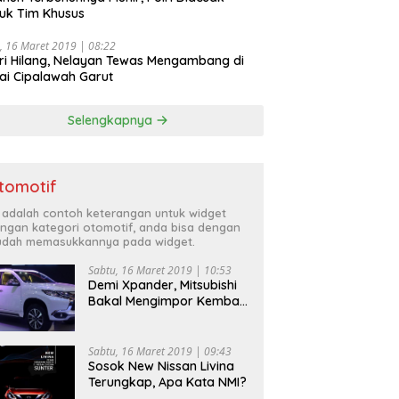
uk Tim Khusus
, 16 Maret 2019 | 08:22
ri Hilang, Nelayan Tewas Mengambang di
ai Cipalawah Garut
Selengkapnya
tomotif
i adalah contoh keterangan untuk widget
ngan kategori otomotif, anda bisa dengan
dah memasukkannya pada widget.
Sabtu, 16 Maret 2019 | 10:53
Demi Xpander, Mitsubishi
Bakal Mengimpor Kembali
Pajero Sport
Sabtu, 16 Maret 2019 | 09:43
Sosok New Nissan Livina
Terungkap, Apa Kata NMI?