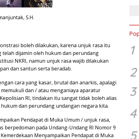
manjuntak, S.H.
Pop
nstrasi boleh dilakukan, karena unjuk rasa itu
1
 telah dijamin oleh hukum dan perundang
titusi NKRI, namun unjuk rasa wajib dilakukan
2
pan dan santun serta beradab.
ngan cara yang kasar, brutal dan anarkis, apalagi
3
 memukuli dan / atau menganiaya aparatur
polisian RI, tindakan itu sangat tidak boleh alias
h hukum dan perundang undangan negara kita.
4
paikan Pendapat di Muka Umum / unjuk rasa,
rus berpedoman pada Undang-Undang RI Nomor 9
5
g Kemerdekaan Menyampaikan Pendapat di Muka