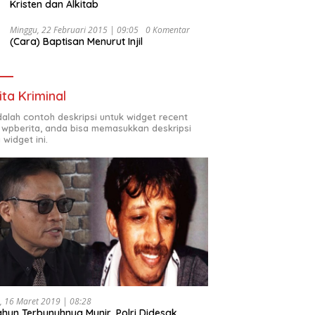
Kristen dan Alkitab
Minggu, 22 Februari 2015 | 09:05
0 Komentar
(Cara) Baptisan Menurut Injil
ita Kriminal
adalah contoh deskripsi untuk widget recent
 wpberita, anda bisa memasukkan deskripsi
 widget ini.
, 16 Maret 2019 | 08:28
ahun Terbunuhnya Munir, Polri Didesak