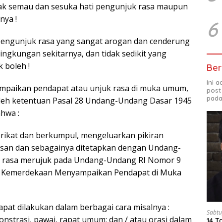
ak semau dan sesuka hati pengunjuk rasa maupun
nya !
6
pengunjuk rasa yang sangat arogan dan cenderung
ingkungan sekitarnya, dan tidak sedikit yang
k boleh !
Ber
Ini 
paikan pendapat atau unjuk rasa di muka umum,
post
pada
 oleh ketentuan Pasal 28 Undang-Undang Dasar 1945
hwa :
rikat dan berkumpul, mengeluarkan pikiran
lisan dan sebagainya ditetapkan dengan Undang-
uk rasa merujuk pada Undang-Undang RI Nomor 9
g Kemerdekaan Menyampaikan Pendapat di Muka
pat dilakukan dalam berbagai cara misalnya :
Sabtu
nstrasi, pawai, rapat umum; dan / atau orasi dalam
14 T