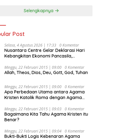
Selengkapnya
ular Post
Selasa, 4 Agustus 2026 | 17:33
0 Komentar
Nusantara Centre Gelar Deklarasi Hari
Kebangkitan Ekonomi Pancasila,
Peluncuran Buku Soemitro
Djojohadikusumo Anti Penjajahan
Minggu, 22 Februari 2015 | 09:00
0 Komentar
Allah, Theos, Dios, Deu, Gott, God, Tuhan
(Pergolakan Ekonomi Politik Indonesia) &
Simposium Nasional “Urgensi Undang-
Undang Perekonomian Nasional dan
Minggu, 22 Februari 2015 | 09:00
0 Komentar
Kesejahteraan Sosial dalam Menata
Apa Perbedaan Utama antara Agama
Bangsa Menuju Indonesia Emas 2045”,
Kristen Katolik Roma dengan Agama
Kristen Protestan?
Minggu, 22 Februari 2015 | 09:03
0 Komentar
Bagaimana Kita Tahu Agama Kristen itu
Benar?
Minggu, 22 Februari 2015 | 09:04
0 Komentar
Bukti-Bukti Logis Kebenaran Agama