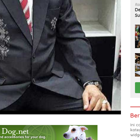
Ra
De
Su
Sa
Ber
Ini 
kate
widg