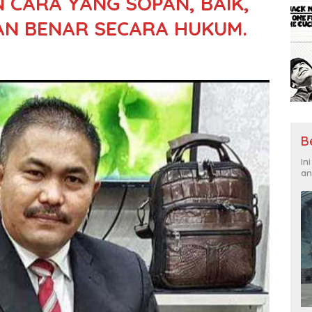
 CARA YANG SOPAN, BAIK,
AN BENAR SECARA HUKUM.
B
In
an