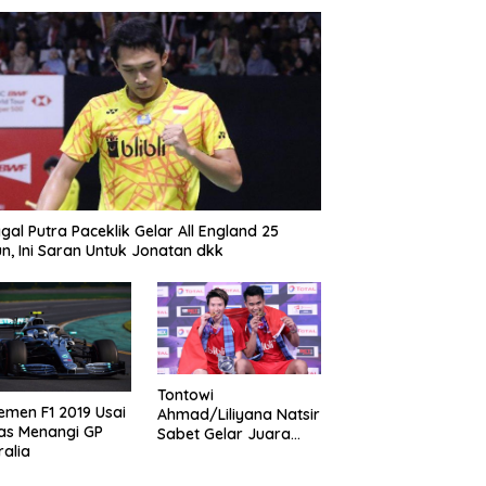
gal Putra Paceklik Gelar All England 25
n, Ini Saran Untuk Jonatan dkk
Tontowi
emen F1 2019 Usai
Ahmad/Liliyana Natsir
as Menangi GP
Sabet Gelar Juara
ralia
Dunia Kedua