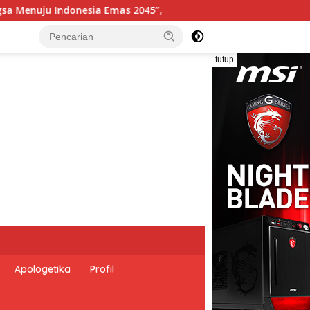
rintah Indonesia dan Perserikatan Bangsa-Bangsa Peringati H
tutup
Apologetika
Profil