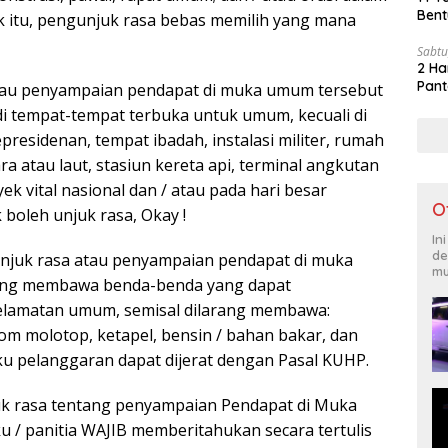
Bent
 itu, pengunjuk rasa bebas memilih yang mana
Sabtu
2 Ha
Pant
tau penyampaian pendapat di muka umum tersebut
di tempat-tempat terbuka untuk umum, kecuali di
presidenan, tempat ibadah, instalasi militer, rumah
ra atau laut, stasiun kereta api, terminal angkutan
ek vital nasional dan / atau pada hari besar
O
ak boleh unjuk rasa, Okay !
In
de
njuk rasa atau penyampaian pendapat di muka
mu
ang membawa benda-benda yang dapat
lamatan umum, semisal dilarang membawa:
bom molotop, ketapel, bensin / bahan bakar, dan
aku pelanggaran dapat dijerat dengan Pasal KUHP.
k rasa tentang penyampaian Pendapat di Muka
u / panitia WAJIB memberitahukan secara tertulis