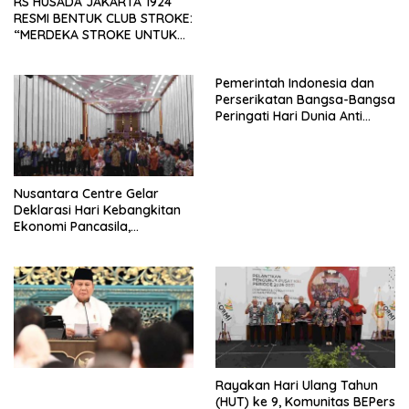
RS HUSADA JAKARTA 1924
RESMI BENTUK CLUB STROKE:
“MERDEKA STROKE UNTUK
HIDUP LEBIH BERMAKNA”
Pemerintah Indonesia dan
Perserikatan Bangsa-Bangsa
Peringati Hari Dunia Anti
Perdagangan Orang 2026
dengan Komitmen Baru
untuk Memberantas
Perdagangan Orang di Era
Nusantara Centre Gelar
Digital
Deklarasi Hari Kebangkitan
Ekonomi Pancasila,
Peluncuran Buku Soemitro
Djojohadikusumo Anti
Penjajahan (Pergolakan
Ekonomi Politik Indonesia) &
Simposium Nasional “Urgensi
Undang-Undang
Perekonomian Nasional dan
Kesejahteraan Sosial dalam
Menata Bangsa Menuju
Rayakan Hari Ulang Tahun
Indonesia Emas 2045”,
(HUT) ke 9, Komunitas BEPers