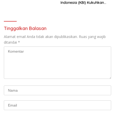
Indonesia (KBI) Kukuhkan
Pengurus Hasil Musyawarah
Nasional (Munas) Pertama,
Tema: “Penguatan dan
Pengembangan Organisasi
KBI yang Berbasis Riset di
Tinggalkan Balasan
seluruh Indonesia dan
Mancanegara”.
Alamat email Anda tidak akan dipublikasikan.
Ruas yang wajib
ditandai
*