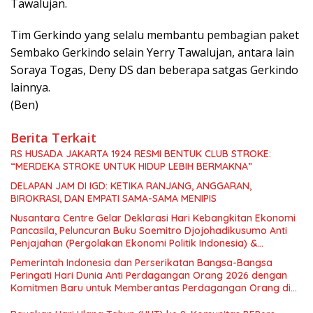
Tawalujan.
Tim Gerkindo yang selalu membantu pembagian paket
Sembako Gerkindo selain Yerry Tawalujan, antara lain
Soraya Togas, Deny DS dan beberapa satgas Gerkindo
lainnya.
(Ben)
Berita Terkait
RS HUSADA JAKARTA 1924 RESMI BENTUK CLUB STROKE:
“MERDEKA STROKE UNTUK HIDUP LEBIH BERMAKNA”
DELAPAN JAM DI IGD: KETIKA RANJANG, ANGGARAN,
BIROKRASI, DAN EMPATI SAMA-SAMA MENIPIS
Nusantara Centre Gelar Deklarasi Hari Kebangkitan Ekonomi
Pancasila, Peluncuran Buku Soemitro Djojohadikusumo Anti
Penjajahan (Pergolakan Ekonomi Politik Indonesia) &
Simposium Nasional “Urgensi Undang-Undang Perekonomian
Pemerintah Indonesia dan Perserikatan Bangsa-Bangsa
Nasional dan Kesejahteraan Sosial dalam Menata Bangsa
Peringati Hari Dunia Anti Perdagangan Orang 2026 dengan
Menuju Indonesia Emas 2045”,
Komitmen Baru untuk Memberantas Perdagangan Orang di
Era Digital