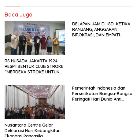
Baca Juga
DELAPAN JAM DI IGD: KETIKA
RANJANG, ANGGARAN,
BIROKRASI, DAN EMPATI
SAMA-SAMA MENIPIS
RS HUSADA JAKARTA 1924
RESMI BENTUK CLUB STROKE:
“MERDEKA STROKE UNTUK
HIDUP LEBIH BERMAKNA”
Pemerintah Indonesia dan
Perserikatan Bangsa-Bangsa
Peringati Hari Dunia Anti
Perdagangan Orang 2026
dengan Komitmen Baru
untuk Memberantas
Perdagangan Orang di Era
Nusantara Centre Gelar
Digital
Deklarasi Hari Kebangkitan
Ekonomi Pancasila,