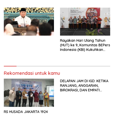
Peluncuran Buku Soemitro
Djojohadikusumo Anti
Penjajahan (Pergolakan
Ekonomi Politik Indonesia) &
Simposium Nasional “Urgensi
Undang-Undang
Perekonomian Nasional dan
Kesejahteraan Sosial dalam
Menata Bangsa Menuju
Rayakan Hari Ulang Tahun
Indonesia Emas 2045”,
(HUT) ke 9, Komunitas BEPers
Indonesia (KBI) Kukuhkan
Pengurus Hasil Musyawarah
Nasional (Munas) Pertama,
Tema: “Penguatan dan
Pengembangan Organisasi
Rekomendasi untuk kamu
KBI yang Berbasis Riset di
seluruh Indonesia dan
DELAPAN JAM DI IGD: KETIKA
Mancanegara”.
RANJANG, ANGGARAN,
BIROKRASI, DAN EMPATI
SAMA-SAMA MENIPIS
RS HUSADA JAKARTA 1924