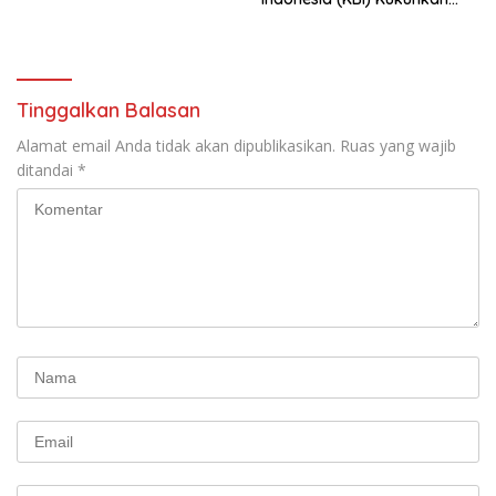
Pengurus Hasil Musyawarah
Nasional (Munas) Pertama,
Tema: “Penguatan dan
Pengembangan Organisasi
KBI yang Berbasis Riset di
Tinggalkan Balasan
seluruh Indonesia dan
Mancanegara”.
Alamat email Anda tidak akan dipublikasikan.
Ruas yang wajib
ditandai
*