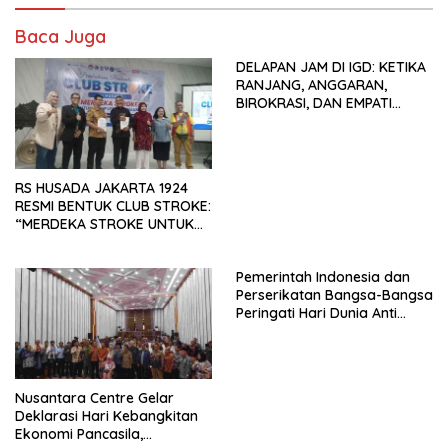
Baca Juga
DELAPAN JAM DI IGD: KETIKA
RANJANG, ANGGARAN,
BIROKRASI, DAN EMPATI
SAMA-SAMA MENIPIS
RS HUSADA JAKARTA 1924
RESMI BENTUK CLUB STROKE:
“MERDEKA STROKE UNTUK
HIDUP LEBIH BERMAKNA”
Pemerintah Indonesia dan
Perserikatan Bangsa-Bangsa
Peringati Hari Dunia Anti
Perdagangan Orang 2026
dengan Komitmen Baru
untuk Memberantas
Perdagangan Orang di Era
Nusantara Centre Gelar
Digital
Deklarasi Hari Kebangkitan
Ekonomi Pancasila,