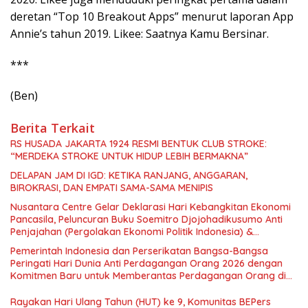
deretan “Top 10 Breakout Apps” menurut laporan App
Annie’s tahun 2019. Likee: Saatnya Kamu Bersinar.
***
(Ben)
Berita Terkait
RS HUSADA JAKARTA 1924 RESMI BENTUK CLUB STROKE:
“MERDEKA STROKE UNTUK HIDUP LEBIH BERMAKNA”
DELAPAN JAM DI IGD: KETIKA RANJANG, ANGGARAN,
BIROKRASI, DAN EMPATI SAMA-SAMA MENIPIS
Nusantara Centre Gelar Deklarasi Hari Kebangkitan Ekonomi
Pancasila, Peluncuran Buku Soemitro Djojohadikusumo Anti
Penjajahan (Pergolakan Ekonomi Politik Indonesia) &
Simposium Nasional “Urgensi Undang-Undang Perekonomian
Pemerintah Indonesia dan Perserikatan Bangsa-Bangsa
Nasional dan Kesejahteraan Sosial dalam Menata Bangsa
Peringati Hari Dunia Anti Perdagangan Orang 2026 dengan
Menuju Indonesia Emas 2045”,
Komitmen Baru untuk Memberantas Perdagangan Orang di
Era Digital
Rayakan Hari Ulang Tahun (HUT) ke 9, Komunitas BEPers