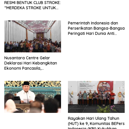
RESMI BENTUK CLUB STROKE:
“MERDEKA STROKE UNTUK
HIDUP LEBIH BERMAKNA”
Pemerintah Indonesia dan
Perserikatan Bangsa-Bangsa
Peringati Hari Dunia Anti
Perdagangan Orang 2026
dengan Komitmen Baru
untuk Memberantas
Perdagangan Orang di Era
Nusantara Centre Gelar
Digital
Deklarasi Hari Kebangkitan
Ekonomi Pancasila,
Peluncuran Buku Soemitro
Djojohadikusumo Anti
Penjajahan (Pergolakan
Ekonomi Politik Indonesia) &
Simposium Nasional “Urgensi
Undang-Undang
Perekonomian Nasional dan
Kesejahteraan Sosial dalam
Menata Bangsa Menuju
Rayakan Hari Ulang Tahun
Indonesia Emas 2045”,
(HUT) ke 9, Komunitas BEPers
Indonesia (KBI) Kukuhkan