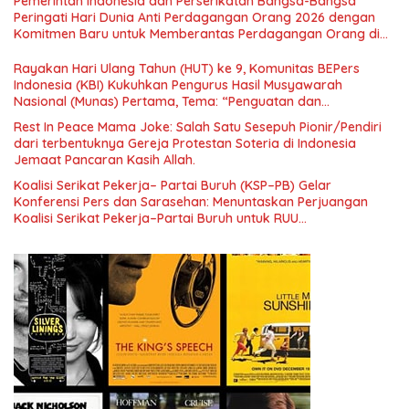
Pemerintah Indonesia dan Perserikatan Bangsa-Bangsa
Nasional dan Kesejahteraan Sosial dalam Menata Bangsa
Peringati Hari Dunia Anti Perdagangan Orang 2026 dengan
Menuju Indonesia Emas 2045”,
Komitmen Baru untuk Memberantas Perdagangan Orang di
Era Digital
Rayakan Hari Ulang Tahun (HUT) ke 9, Komunitas BEPers
Indonesia (KBI) Kukuhkan Pengurus Hasil Musyawarah
Nasional (Munas) Pertama, Tema: “Penguatan dan
Pengembangan Organisasi KBI yang Berbasis Riset di seluruh
Rest In Peace Mama Joke: Salah Satu Sesepuh Pionir/Pendiri
Indonesia dan Mancanegara”.
dari terbentuknya Gereja Protestan Soteria di Indonesia
Jemaat Pancaran Kasih Allah.
Koalisi Serikat Pekerja– Partai Buruh (KSP–PB) Gelar
Konferensi Pers dan Sarasehan: Menuntaskan Perjuangan
Koalisi Serikat Pekerja–Partai Buruh untuk RUU
Ketenagakerjaan Baru.