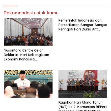
Indonesia Jemaat Pancaran
Pekerja–Partai Buruh untuk
Kasih Allah.
RUU Ketenagakerjaan Baru.
Rekomendasi untuk kamu
Pemerintah Indonesia dan
Perserikatan Bangsa-Bangsa
Peringati Hari Dunia Anti
Perdagangan Orang 2026
dengan Komitmen Baru
untuk Memberantas
Perdagangan Orang di Era
Nusantara Centre Gelar
Digital
Deklarasi Hari Kebangkitan
Ekonomi Pancasila,
Peluncuran Buku Soemitro
Djojohadikusumo Anti
Penjajahan (Pergolakan
Ekonomi Politik Indonesia) &
Simposium Nasional “Urgensi
Undang-Undang
Perekonomian Nasional dan
Kesejahteraan Sosial dalam
Menata Bangsa Menuju
Rayakan Hari Ulang Tahun
Indonesia Emas 2045”,
(HUT) ke 9, Komunitas BEPers