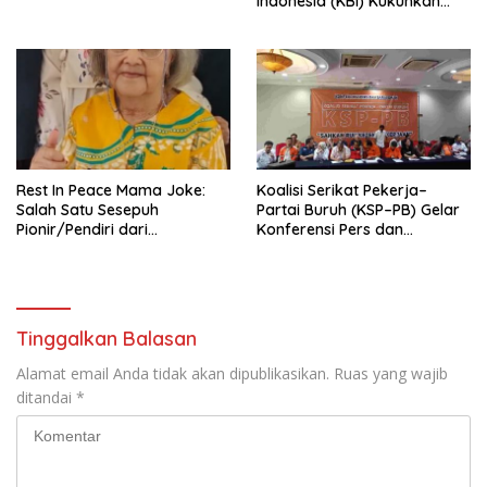
Indonesia (KBI) Kukuhkan
Pengurus Hasil Musyawarah
Nasional (Munas) Pertama,
Tema: “Penguatan dan
Pengembangan Organisasi
KBI yang Berbasis Riset di
seluruh Indonesia dan
Mancanegara”.
Rest In Peace Mama Joke:
Koalisi Serikat Pekerja–
Salah Satu Sesepuh
Partai Buruh (KSP–PB) Gelar
Pionir/Pendiri dari
Konferensi Pers dan
terbentuknya Gereja
Sarasehan: Menuntaskan
Protestan Soteria di
Perjuangan Koalisi Serikat
Indonesia Jemaat Pancaran
Pekerja–Partai Buruh untuk
Kasih Allah.
RUU Ketenagakerjaan Baru.
Tinggalkan Balasan
Alamat email Anda tidak akan dipublikasikan.
Ruas yang wajib
ditandai
*