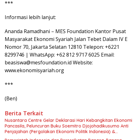
***
Informasi lebih lanjut:
Ananda Ramadhani – MES Foundation Kantor Pusat
Masyarakat Ekonomi Syariah Jalan Tebet Dalam IV E
Nomor 70, Jakarta Selatan 12810 Telepon: +6221
8299746 | WhatsApp: +62 812 9717 6025 Email:
beasiswa@mesfoundation.id Website:
www.ekonomisyariah.org
***
(Ben)
Berita Terkait
Nusantara Centre Gelar Deklarasi Hari Kebangkitan Ekonomi
Pancasila, Peluncuran Buku Soemitro Djojohadikusumo Anti
Penjajahan (Pergolakan Ekonomi Politik Indonesia) &
Simposium Nasional “Urgensi Undang-Undang Perekonomian