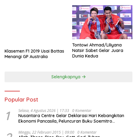
Tontowi Ahmad/Liliyana
Natsir Sabet Gelar Juara
Klasemen F1 2019 Usai Bottas
Dunia Kedua
Menangi GP Australia
Selengkapnya
Popular Post
1
Selasa, 4 Agustus 2026 | 17:33
0 Komentar
Nusantara Centre Gelar Deklarasi Hari Kebangkitan
Ekonomi Pancasila, Peluncuran Buku Soemitro
Djojohadikusumo Anti Penjajahan (Pergolakan
Ekonomi Politik Indonesia) & Simposium Nasional
Minggu, 22 Februari 2015 | 09:00
0 Komentar