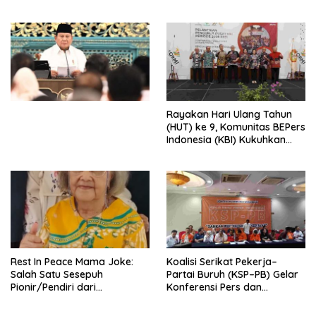
Peluncuran Buku Soemitro
Djojohadikusumo Anti
Penjajahan (Pergolakan
Ekonomi Politik Indonesia) &
Simposium Nasional “Urgensi
Undang-Undang
Perekonomian Nasional dan
Kesejahteraan Sosial dalam
Menata Bangsa Menuju
Rayakan Hari Ulang Tahun
Indonesia Emas 2045”,
(HUT) ke 9, Komunitas BEPers
Indonesia (KBI) Kukuhkan
Pengurus Hasil Musyawarah
Nasional (Munas) Pertama,
Tema: “Penguatan dan
Pengembangan Organisasi
KBI yang Berbasis Riset di
seluruh Indonesia dan
Mancanegara”.
Rest In Peace Mama Joke:
Koalisi Serikat Pekerja–
Salah Satu Sesepuh
Partai Buruh (KSP–PB) Gelar
Pionir/Pendiri dari
Konferensi Pers dan
terbentuknya Gereja
Sarasehan: Menuntaskan
Protestan Soteria di
Perjuangan Koalisi Serikat