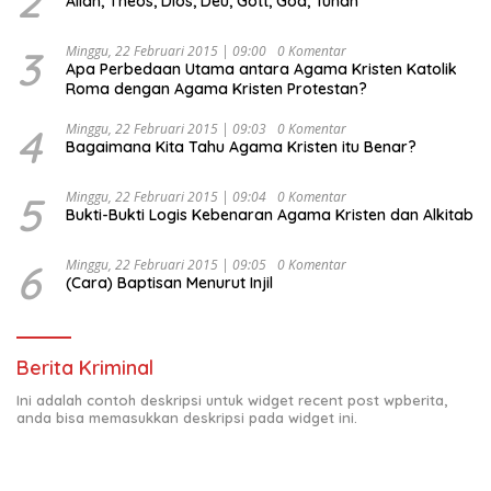
2
Allah, Theos, Dios, Deu, Gott, God, Tuhan
“Urgensi Undang-Undang Perekonomian Nasional dan
Kesejahteraan Sosial dalam Menata Bangsa Menuju
Indonesia Emas 2045”,
3
Minggu, 22 Februari 2015 | 09:00
0 Komentar
Apa Perbedaan Utama antara Agama Kristen Katolik
Roma dengan Agama Kristen Protestan?
4
Minggu, 22 Februari 2015 | 09:03
0 Komentar
Bagaimana Kita Tahu Agama Kristen itu Benar?
5
Minggu, 22 Februari 2015 | 09:04
0 Komentar
Bukti-Bukti Logis Kebenaran Agama Kristen dan Alkitab
6
Minggu, 22 Februari 2015 | 09:05
0 Komentar
(Cara) Baptisan Menurut Injil
Berita Kriminal
Ini adalah contoh deskripsi untuk widget recent post wpberita,
anda bisa memasukkan deskripsi pada widget ini.