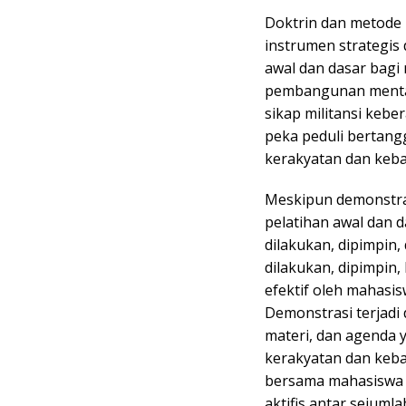
Doktrin dan metode P
instrumen strategis
awal dan dasar bagi
pembangunan mental
sikap militansi keb
peka peduli bertan
kerakyatan dan keb
Meskipun demonstras
pelatihan awal dan 
dilakukan, dipimpin,
dilakukan, dipimpin,
efektif oleh mahasis
Demonstrasi terjadi
materi, dan agenda 
kerakyatan dan keb
bersama mahasiswa 
aktifis antar sejum