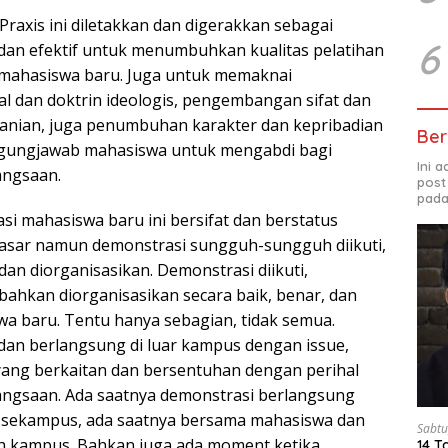
raxis ini diletakkan dan digerakkan sebagai
6
 dan efektif untuk menumbuhkan kualitas pelatihan
 mahasiswa baru. Juga untuk memaknai
 dan doktrin ideologis, pengembangan sifat dan
eranian, juga penumbuhan karakter dan kepribadian
Ber
ggungjawab mahasiswa untuk mengabdi bagi
Ini 
angsaan.
post
pada
i mahasiswa baru ini bersifat dan berstatus
dasar namun demonstrasi sungguh-sungguh diikuti,
 dan diorganisasikan. Demonstrasi diikuti,
 bahkan diorganisasikan secara baik, benar, dan
wa baru. Tentu hanya sebagian, tidak semua.
 dan berlangsung di luar kampus dengan issue,
yang berkaitan dan bersentuhan dengan perihal
angsaan. Ada saatnya demonstrasi berlangsung
sekampus, ada saatnya bersama mahasiswa dan
Sabtu
lah kampus. Bahkan juga ada moment ketika
14 T