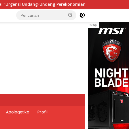
ional dan Kesejahteraan Sosial dalam Menata Bangsa Menuju In
tutup
Apologetika
Profil