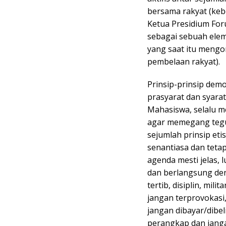
bersama rakyat (keb
Ketua Presidium Fo
sebagai sebuah elem
yang saat itu meng
pembelaan rakyat).
Prinsip-prinsip dem
prasyarat dan syarat
Mahasiswa, selalu 
agar memegang tegu
sejumlah prinsip etis
senantiasa dan tetap
agenda mesti jelas, 
dan berlangsung deng
tertib, disiplin, mil
jangan terprovokasi, 
jangan dibayar/dibel
perangkap dan janga