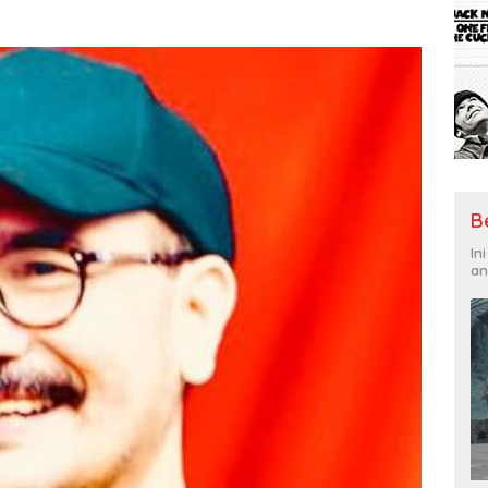
B
In
an