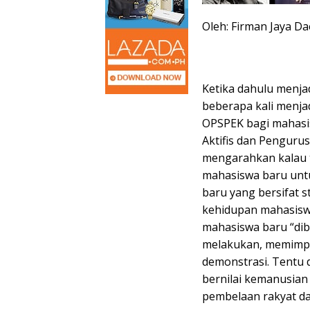
Oleh: Firman Jaya Da
Ketika dahulu menja
beberapa kali menja
OPSPEK bagi mahasi
Aktifis dan Pengur
mengarahkan kalau 
mahasiswa baru unt
baru yang bersifat s
kehidupan mahasisw
mahasiswa baru “di
melakukan, memimpi
demonstrasi. Tentu d
bernilai kemanusia
pembelaan rakyat da