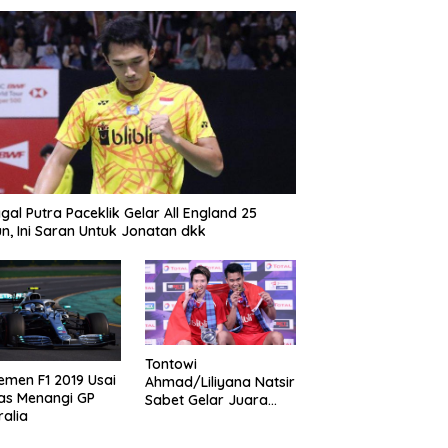
gal Putra Paceklik Gelar All England 25
n, Ini Saran Untuk Jonatan dkk
Tontowi
emen F1 2019 Usai
Ahmad/Liliyana Natsir
as Menangi GP
Sabet Gelar Juara
ralia
Dunia Kedua