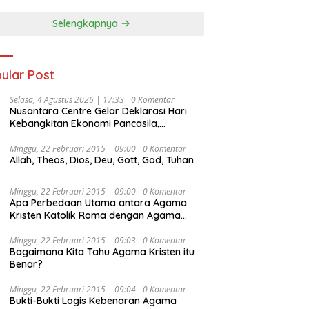
Selengkapnya
ular Post
Selasa, 4 Agustus 2026 | 17:33
0 Komentar
Nusantara Centre Gelar Deklarasi Hari
Kebangkitan Ekonomi Pancasila,
Peluncuran Buku Soemitro
Djojohadikusumo Anti Penjajahan
Minggu, 22 Februari 2015 | 09:00
0 Komentar
Allah, Theos, Dios, Deu, Gott, God, Tuhan
(Pergolakan Ekonomi Politik Indonesia) &
Simposium Nasional “Urgensi Undang-
Undang Perekonomian Nasional dan
Minggu, 22 Februari 2015 | 09:00
0 Komentar
Kesejahteraan Sosial dalam Menata
Apa Perbedaan Utama antara Agama
Bangsa Menuju Indonesia Emas 2045”,
Kristen Katolik Roma dengan Agama
Kristen Protestan?
Minggu, 22 Februari 2015 | 09:03
0 Komentar
Bagaimana Kita Tahu Agama Kristen itu
Benar?
Minggu, 22 Februari 2015 | 09:04
0 Komentar
Bukti-Bukti Logis Kebenaran Agama