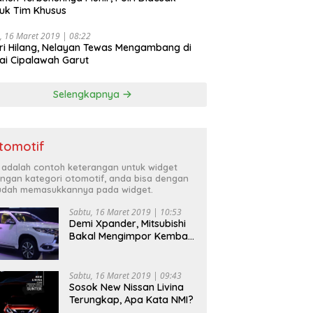
uk Tim Khusus
, 16 Maret 2019 | 08:22
ri Hilang, Nelayan Tewas Mengambang di
ai Cipalawah Garut
Selengkapnya
tomotif
i adalah contoh keterangan untuk widget
ngan kategori otomotif, anda bisa dengan
dah memasukkannya pada widget.
Sabtu, 16 Maret 2019 | 10:53
Demi Xpander, Mitsubishi
Bakal Mengimpor Kembali
Pajero Sport
Sabtu, 16 Maret 2019 | 09:43
Sosok New Nissan Livina
Terungkap, Apa Kata NMI?