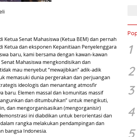
eli
Pop
di Ketua Senat Mahasiswa (Ketua BEM) dan pernah
1
di Ketua dan eksponen Kepanitiaan Penyelenggara
swa baru, kami bersama dengan kawan-kawan
us Senat Mahasiswa mengkondisikan dan
2
tidak mau menyebut “mewajibkan” adik-adik
uk memasuki dunia pergerakan dan perjuangan
trategis ideologis dan menantang atmosfir
3
a baru. Elemen massal dan komunitas massif
bangunkan dan ditumbuhkan” untuk mengikuti,
4
n, dan mengorganisasikan (mengorganisir)
emonstrasi ini diabdikan untuk berorientasi dan
n dalam rangka melakukan pendampingan dan
5
n bangsa Indonesia.