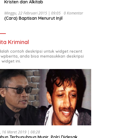
Kristen dan Alkitab
Minggu, 22 Februari 2015 | 09:05
0 Komentar
(Cara) Baptisan Menurut Injil
ita Kriminal
adalah contoh deskripsi untuk widget recent
 wpberita, anda bisa memasukkan deskripsi
 widget ini.
, 16 Maret 2019 | 08:28
ahun Terbunuhnya Munir, Polri Didesak