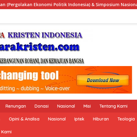
 Simposium Nasional “Urgensi Undang-Undang Perekonomian Nas
Renungan
Donasi
Nasional
Misi
Tentang Kami
n
Opini & Analisa
Nasional
Iptek
Hiburan
Teologia
 Kami