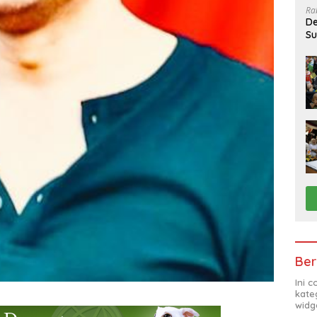
Ra
De
Su
Sa
Ber
Ini 
kate
widg