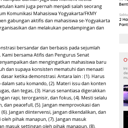
Bent
etulan kami juga pernah menjadi salah seorang
rum Komunikasi Mahasiswa Yogyakarta/FKMY
Sabtu
2 Ha
en gabungan aktifis dan mahasiswa se-Yogyakarta
Pant
organisasikan dan melakukan pendampingan dan
onstrasi bersandar dan berbasis pada sejumlah
. Kami bersama Atifis dan Pengurus Senat
O
menyampaikan dan mengingatkan mahasiswa baru
h dan supaya konsisten mematuhi dan menaati
In
de
 dasar ketika demonstrasi. Antara lain : (1). Harus
mu
 dalam satu komando, (2). Materi issu dan konten
lugas, dan tegas, (3). Harus senantiasa digerakkan
an rapi, terorganisir, dan fokus, (4). Mesti selalu
itan, dan peacefull, (5). Jangan memprovokasi dan
(6). Jangan diintervensi, jangan dikendalikan, dan
i oleh pihak manapun, (7). Jangan masuk
n masuk settingan oleh pihak manapun, (8).