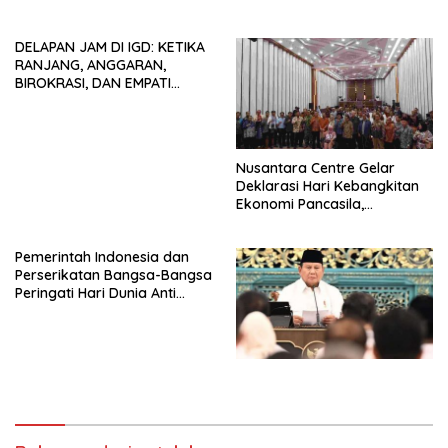
Tendensi Kepentingan Politik
HIDUP LEBIH BERMAKNA”
dan Tidak Dikooptasi oleh
DELAPAN JAM DI IGD: KETIKA
Siapapun
RANJANG, ANGGARAN,
BIROKRASI, DAN EMPATI
SAMA-SAMA MENIPIS
Nusantara Centre Gelar
Deklarasi Hari Kebangkitan
Ekonomi Pancasila,
Peluncuran Buku Soemitro
Djojohadikusumo Anti
Pemerintah Indonesia dan
Penjajahan (Pergolakan
Perserikatan Bangsa-Bangsa
Ekonomi Politik Indonesia) &
Peringati Hari Dunia Anti
Simposium Nasional “Urgensi
Perdagangan Orang 2026
Undang-Undang
dengan Komitmen Baru
Perekonomian Nasional dan
untuk Memberantas
Kesejahteraan Sosial dalam
Perdagangan Orang di Era
Menata Bangsa Menuju
Digital
Indonesia Emas 2045”,