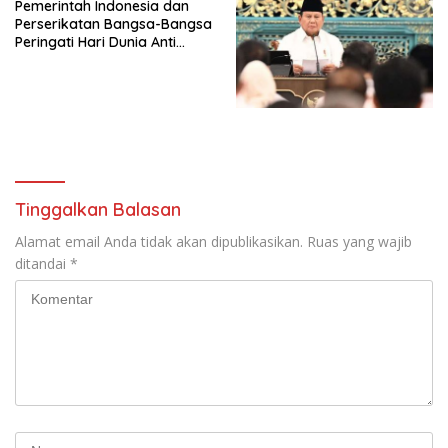
Pemerintah Indonesia dan
Penjajahan (Pergolakan
Perserikatan Bangsa-Bangsa
Ekonomi Politik Indonesia) &
Peringati Hari Dunia Anti
Simposium Nasional “Urgensi
Perdagangan Orang 2026
Undang-Undang
dengan Komitmen Baru
Perekonomian Nasional dan
untuk Memberantas
Kesejahteraan Sosial dalam
Perdagangan Orang di Era
Menata Bangsa Menuju
Digital
Indonesia Emas 2045”,
Tinggalkan Balasan
Alamat email Anda tidak akan dipublikasikan.
Ruas yang wajib
ditandai
*