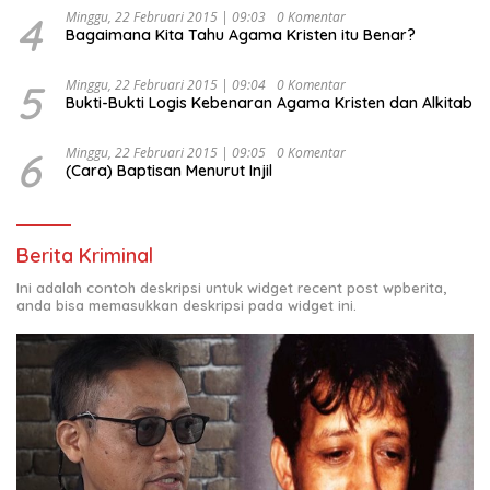
4
Minggu, 22 Februari 2015 | 09:03
0 Komentar
Bagaimana Kita Tahu Agama Kristen itu Benar?
5
Minggu, 22 Februari 2015 | 09:04
0 Komentar
Bukti-Bukti Logis Kebenaran Agama Kristen dan Alkitab
6
Minggu, 22 Februari 2015 | 09:05
0 Komentar
(Cara) Baptisan Menurut Injil
Berita Kriminal
Ini adalah contoh deskripsi untuk widget recent post wpberita,
anda bisa memasukkan deskripsi pada widget ini.