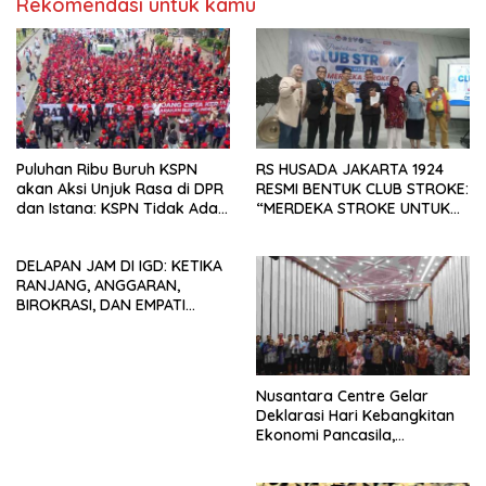
Rekomendasi untuk kamu
Puluhan Ribu Buruh KSPN
RS HUSADA JAKARTA 1924
akan Aksi Unjuk Rasa di DPR
RESMI BENTUK CLUB STROKE:
dan Istana: KSPN Tidak Ada
“MERDEKA STROKE UNTUK
Tendensi Kepentingan Politik
HIDUP LEBIH BERMAKNA”
dan Tidak Dikooptasi oleh
DELAPAN JAM DI IGD: KETIKA
Siapapun
RANJANG, ANGGARAN,
BIROKRASI, DAN EMPATI
SAMA-SAMA MENIPIS
Nusantara Centre Gelar
Deklarasi Hari Kebangkitan
Ekonomi Pancasila,
Peluncuran Buku Soemitro
Djojohadikusumo Anti