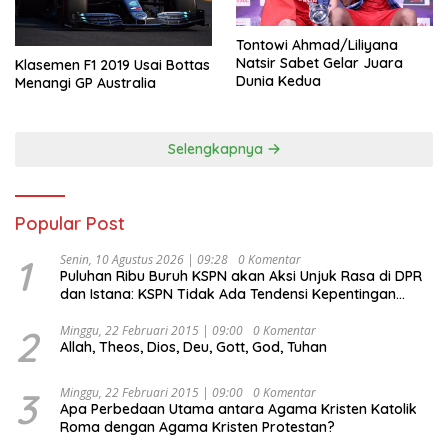
Tontowi Ahmad/Liliyana
Natsir Sabet Gelar Juara
Klasemen F1 2019 Usai Bottas
Dunia Kedua
Menangi GP Australia
Selengkapnya
Popular Post
1
Senin, 10 Agustus 2026 | 09:28
0 Komentar
Puluhan Ribu Buruh KSPN akan Aksi Unjuk Rasa di DPR
dan Istana: KSPN Tidak Ada Tendensi Kepentingan
Politik dan Tidak Dikooptasi oleh Siapapun
2
Minggu, 22 Februari 2015 | 09:00
0 Komentar
Allah, Theos, Dios, Deu, Gott, God, Tuhan
3
Minggu, 22 Februari 2015 | 09:00
0 Komentar
Apa Perbedaan Utama antara Agama Kristen Katolik
Roma dengan Agama Kristen Protestan?