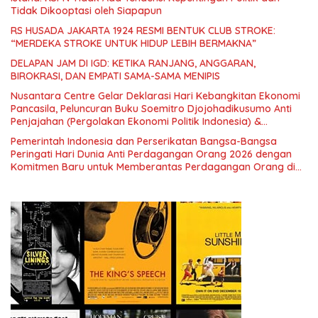
Tidak Dikooptasi oleh Siapapun
RS HUSADA JAKARTA 1924 RESMI BENTUK CLUB STROKE:
“MERDEKA STROKE UNTUK HIDUP LEBIH BERMAKNA”
DELAPAN JAM DI IGD: KETIKA RANJANG, ANGGARAN,
BIROKRASI, DAN EMPATI SAMA-SAMA MENIPIS
Nusantara Centre Gelar Deklarasi Hari Kebangkitan Ekonomi
Pancasila, Peluncuran Buku Soemitro Djojohadikusumo Anti
Penjajahan (Pergolakan Ekonomi Politik Indonesia) &
Simposium Nasional “Urgensi Undang-Undang Perekonomian
Pemerintah Indonesia dan Perserikatan Bangsa-Bangsa
Nasional dan Kesejahteraan Sosial dalam Menata Bangsa
Peringati Hari Dunia Anti Perdagangan Orang 2026 dengan
Menuju Indonesia Emas 2045”,
Komitmen Baru untuk Memberantas Perdagangan Orang di
Era Digital