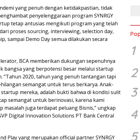
andemi yang penuh dengan ketidakpastian, tidak
menghambat penyelenggaraan program SYNRGY
artup tetap antusias mengikuti program yang telah
dari proses sourcing, interviewing, selection day,
Pop
ip, sampai Demo Day semua dilakukan secara
1
elerator, BCA memberikan dukungan sepenuhnya
2
ak bangsa yang berpotensi besar melalui startup
. “Tahun 2020, tahun yang penuh tantangan tapi
kehilangan semangat untuk terus berkarya. Anak-
3
startup mereka, adalah bukti bahwa di kondisi sulit
tap semangat untuk berinovasi, karena kami
iap masalah juga terdapat peluang Bisnis,” ungkap
4
 SVP Digital Innovation Solutions PT Bank Central
5
g and Play yang merupakan official partner SYNRGY