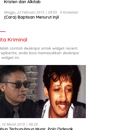
Kristen dan Alkitab
Minggu, 22 Februari 2015 | 09:05
0 Komentar
(Cara) Baptisan Menurut Injil
ita Kriminal
adalah contoh deskripsi untuk widget recent
 wpberita, anda bisa memasukkan deskripsi
 widget ini.
, 16 Maret 2019 | 08:28
ahun Terbunuhnya Munir, Polri Didesak