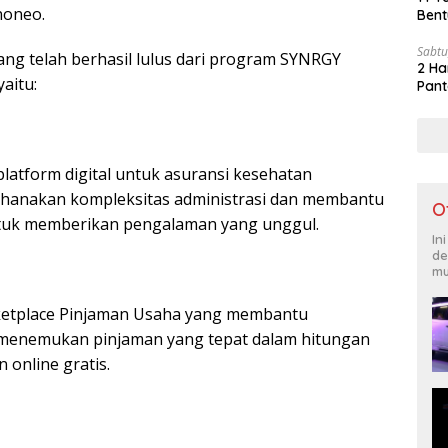
noneo.
Bent
Sabtu
ang telah berhasil lulus dari program SYNRGY
2 Ha
yaitu:
Pant
atform digital untuk asuransi kesehatan
hanakan kompleksitas administrasi dan membantu
O
ntuk memberikan pengalaman yang unggul.
In
de
mu
etplace Pinjaman Usaha yang membantu
enemukan pinjaman yang tepat dalam hitungan
 online gratis.