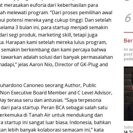
ut merasakan euforia dari keberhasilan para
lah melewati program. “Dari proses pemilihan awal
6
ui potensi mereka yang cukup tinggi. Dan setelah
elama 3 bulan ini, para startup menjadi semakin
ari segi produk, marketing skill, tetapi juga
Ber
eka. Harapan kami setelah mereka lulus program,
 semakin berkembang dan kami percaya bahwa
Ini 
post
 tawarkan adalah solusi dari banyak permasalahan
pada
hadapi,” jelas Aaron Nio, Director of GK-Plug and
Suhardono Canoneo seorang Author, Public
, Non Executive Board Member and C Level Advisor,
ay terasa seru dan antusias. “Saya terpesona
 dari para startup. Peran BCA sebagai salah satu
erkemuka di Tanah Air untuk mendukung dan
startup ini sangat luar biasa. Indonesia, bahkan
Sabtu
an lebih banyak kolaborasi semacam ini,” kata
14 T