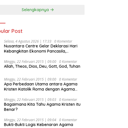
Selengkapnya
ular Post
Selasa, 4 Agustus 2026 | 17:33
0 Komentar
Nusantara Centre Gelar Deklarasi Hari
Kebangkitan Ekonomi Pancasila,
Peluncuran Buku Soemitro
Djojohadikusumo Anti Penjajahan
Minggu, 22 Februari 2015 | 09:00
0 Komentar
Allah, Theos, Dios, Deu, Gott, God, Tuhan
(Pergolakan Ekonomi Politik Indonesia) &
Simposium Nasional “Urgensi Undang-
Undang Perekonomian Nasional dan
Minggu, 22 Februari 2015 | 09:00
0 Komentar
Kesejahteraan Sosial dalam Menata
Apa Perbedaan Utama antara Agama
Bangsa Menuju Indonesia Emas 2045”,
Kristen Katolik Roma dengan Agama
Kristen Protestan?
Minggu, 22 Februari 2015 | 09:03
0 Komentar
Bagaimana Kita Tahu Agama Kristen itu
Benar?
Minggu, 22 Februari 2015 | 09:04
0 Komentar
Bukti-Bukti Logis Kebenaran Agama