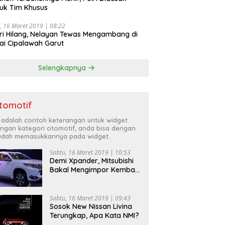
uk Tim Khusus
, 16 Maret 2019 | 08:22
ri Hilang, Nelayan Tewas Mengambang di
ai Cipalawah Garut
Selengkapnya
tomotif
i adalah contoh keterangan untuk widget
ngan kategori otomotif, anda bisa dengan
dah memasukkannya pada widget.
Sabtu, 16 Maret 2019 | 10:53
Demi Xpander, Mitsubishi
Bakal Mengimpor Kembali
Pajero Sport
Sabtu, 16 Maret 2019 | 09:43
Sosok New Nissan Livina
Terungkap, Apa Kata NMI?