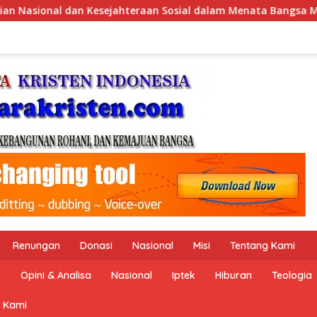
lam Menata Bangsa Menuju Indonesia Emas 2045”,
Peme
Renungan
Donasi
Nasional
Misi
Tentang Kami
n
Opini & Analisa
Nasional
Iptek
Hiburan
Teologia
 Kami