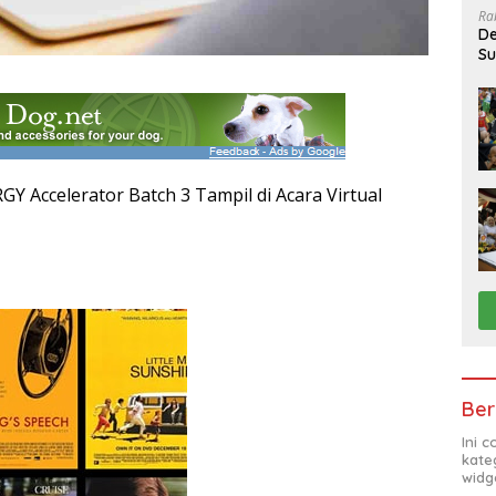
Ra
De
Su
Sa
Y Accelerator Batch 3 Tampil di Acara Virtual
Ber
Ini 
kate
widg