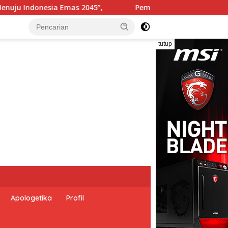
rintah Indonesia dan Perserikatan Bangsa-Bangsa Peringati H
tutup
Apologetika
Profil