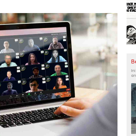
B
In
an