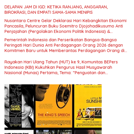
DELAPAN JAM DI IGD: KETIKA RANJANG, ANGGARAN,
BIROKRASI, DAN EMPATI SAMA-SAMA MENIPIS
Nusantara Centre Gelar Deklarasi Hari Kebangkitan Ekonomi
Pancasila, Peluncuran Buku Soemitro Djojohadikusumo Anti
Penjajahan (Pergolakan Ekonomi Politik Indonesia) &
Simposium Nasional “Urgensi Undang-Undang Perekonomian
Pemerintah Indonesia dan Perserikatan Bangsa-Bangsa
Nasional dan Kesejahteraan Sosial dalam Menata Bangsa
Peringati Hari Dunia Anti Perdagangan Orang 2026 dengan
Menuju Indonesia Emas 2045”,
Komitmen Baru untuk Memberantas Perdagangan Orang di
Era Digital
Rayakan Hari Ulang Tahun (HUT) ke 9, Komunitas BEPers
Indonesia (KBI) Kukuhkan Pengurus Hasil Musyawarah
Nasional (Munas) Pertama, Tema: “Penguatan dan
Pengembangan Organisasi KBI yang Berbasis Riset di seluruh
Indonesia dan Mancanegara”.