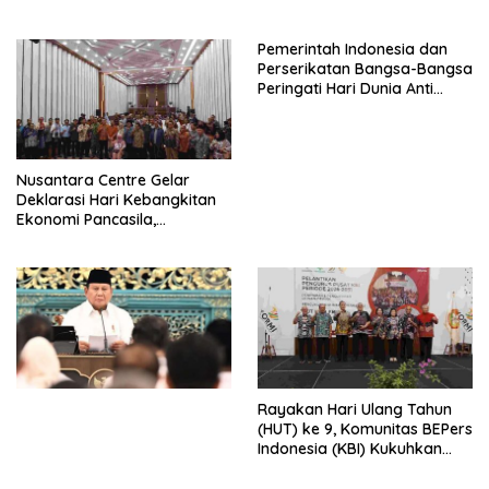
HIDUP LEBIH BERMAKNA”
Pemerintah Indonesia dan
Perserikatan Bangsa-Bangsa
Peringati Hari Dunia Anti
Perdagangan Orang 2026
dengan Komitmen Baru
untuk Memberantas
Perdagangan Orang di Era
Nusantara Centre Gelar
Digital
Deklarasi Hari Kebangkitan
Ekonomi Pancasila,
Peluncuran Buku Soemitro
Djojohadikusumo Anti
Penjajahan (Pergolakan
Ekonomi Politik Indonesia) &
Simposium Nasional “Urgensi
Undang-Undang
Perekonomian Nasional dan
Kesejahteraan Sosial dalam
Menata Bangsa Menuju
Rayakan Hari Ulang Tahun
Indonesia Emas 2045”,
(HUT) ke 9, Komunitas BEPers
Indonesia (KBI) Kukuhkan
Pengurus Hasil Musyawarah
Nasional (Munas) Pertama,