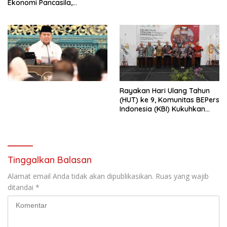
Ekonomi Pancasila,
Peluncuran Buku Soemitro
Djojohadikusumo Anti
Penjajahan (Pergolakan
Ekonomi Politik Indonesia) &
Simposium Nasional “Urgensi
Undang-Undang
Perekonomian Nasional dan
Kesejahteraan Sosial dalam
Menata Bangsa Menuju
Rayakan Hari Ulang Tahun
Indonesia Emas 2045”,
(HUT) ke 9, Komunitas BEPers
Indonesia (KBI) Kukuhkan
Pengurus Hasil Musyawarah
Nasional (Munas) Pertama,
Tema: “Penguatan dan
Pengembangan Organisasi
KBI yang Berbasis Riset di
Tinggalkan Balasan
seluruh Indonesia dan
Mancanegara”.
Alamat email Anda tidak akan dipublikasikan.
Ruas yang wajib
ditandai
*