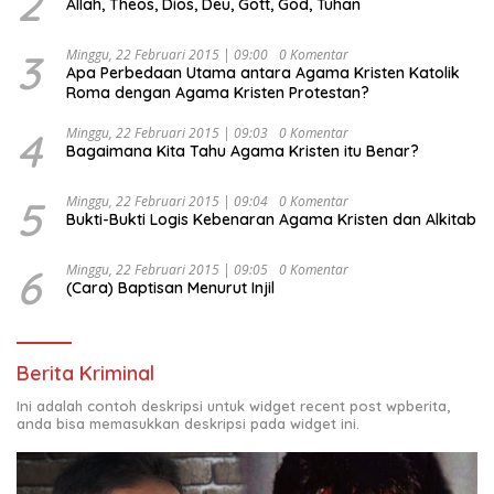
2
Allah, Theos, Dios, Deu, Gott, God, Tuhan
3
Minggu, 22 Februari 2015 | 09:00
0 Komentar
Apa Perbedaan Utama antara Agama Kristen Katolik
Roma dengan Agama Kristen Protestan?
4
Minggu, 22 Februari 2015 | 09:03
0 Komentar
Bagaimana Kita Tahu Agama Kristen itu Benar?
5
Minggu, 22 Februari 2015 | 09:04
0 Komentar
Bukti-Bukti Logis Kebenaran Agama Kristen dan Alkitab
6
Minggu, 22 Februari 2015 | 09:05
0 Komentar
(Cara) Baptisan Menurut Injil
Berita Kriminal
Ini adalah contoh deskripsi untuk widget recent post wpberita,
anda bisa memasukkan deskripsi pada widget ini.