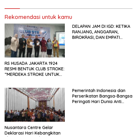
Tema: “Penguatan dan
Pengembangan Organisasi
Rekomendasi untuk kamu
KBI yang Berbasis Riset di
seluruh Indonesia dan
DELAPAN JAM DI IGD: KETIKA
Mancanegara”.
RANJANG, ANGGARAN,
BIROKRASI, DAN EMPATI
SAMA-SAMA MENIPIS
RS HUSADA JAKARTA 1924
RESMI BENTUK CLUB STROKE:
“MERDEKA STROKE UNTUK
HIDUP LEBIH BERMAKNA”
Pemerintah Indonesia dan
Perserikatan Bangsa-Bangsa
Peringati Hari Dunia Anti
Perdagangan Orang 2026
dengan Komitmen Baru
untuk Memberantas
Perdagangan Orang di Era
Nusantara Centre Gelar
Digital
Deklarasi Hari Kebangkitan