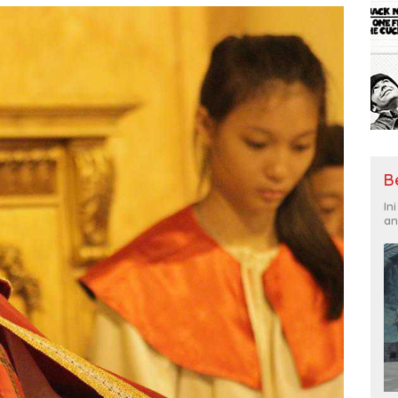
B
In
an