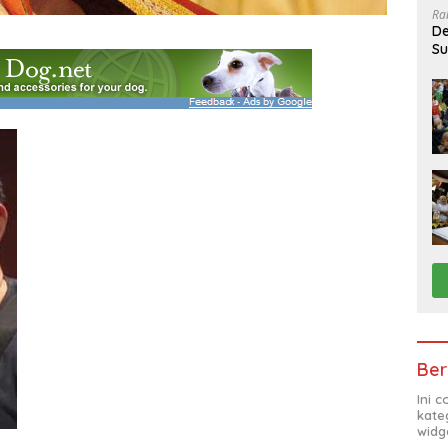
Ra
De
Su
Sa
Ber
Ini 
kate
widg