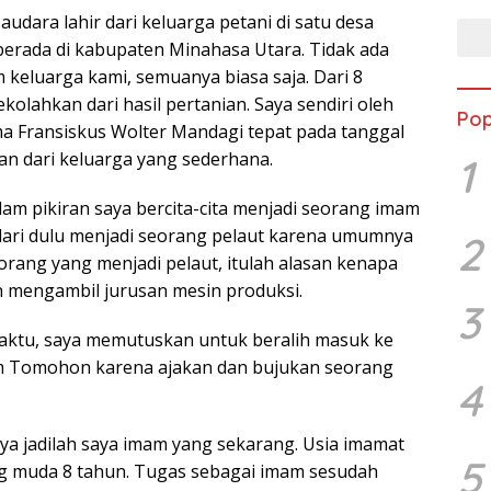
audara lahir dari keluarga petani di satu desa
erada di kabupaten Minahasa Utara. Tidak ada
 keluarga kami, semuanya biasa saja. Dari 8
kolahkan dari hasil pertanian. Saya sendiri oleh
Pop
ma Fransiskus Wolter Mandagi tepat pada tanggal
rkan dari keluarga yang sederhana.
1
lam pikiran saya bercita-cita menjadi seorang imam
a dari dulu menjadi seorang pelaut karena umumnya
2
orang yang menjadi pelaut, itulah alasan kenapa
 mengambil jurusan mesin produksi.
3
waktu, saya memutuskan untuk beralih masuk ke
m Tomohon karena ajakan dan bujukan seorang
4
nya jadilah saya imam yang sekarang. Usia imamat
5
ng muda 8 tahun. Tugas sebagai imam sesudah