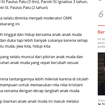
 St Paulus Palu (3 thn), Paroki St Ignatius 3 tahun,
i St. Paulus Palu (2 tahun).
6
a selalu diminta menjadi moderator OMK
karang ini.
Ber
ih tinggal dan hidup bersama anak-anak muda
Ini 
an duka tapi lebih banyak sukanya karena setiap
post
lu muda, jiwa kita, hidup kita.
pada
” yang selalu muncul dari pikiran anak muda dan
tuhan anak muda yang cepat berubah sesuai
ena tantangannya lebih milenial karena di situlah
mampuan untuk memasukan nila-nilai kristiani
isa seirama dengan derap langkah anak muda.
Sabtu
sip biarkan anak-anak muda ini masuk melalui
14 T