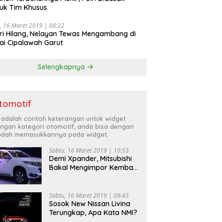
uk Tim Khusus
, 16 Maret 2019 | 08:22
ri Hilang, Nelayan Tewas Mengambang di
ai Cipalawah Garut
Selengkapnya
tomotif
i adalah contoh keterangan untuk widget
ngan kategori otomotif, anda bisa dengan
dah memasukkannya pada widget.
Sabtu, 16 Maret 2019 | 10:53
Demi Xpander, Mitsubishi
Bakal Mengimpor Kembali
Pajero Sport
Sabtu, 16 Maret 2019 | 09:43
Sosok New Nissan Livina
Terungkap, Apa Kata NMI?