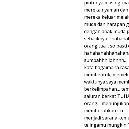
pintunya masing-mas
mereka nyaman dan 
mereka keluar melal
muda dan harapan ge
dengan anak muda ja
sebaliknya… hahahah
orang tua… so pasti 
hahahahahhahahaha…
sumpahhh lohhhh… me
kata bagaimana rasa
membentuk, memeluk,
waktunya saya memb
berkelimpahan… te
saluran berkat TUH
orang… menunjukan 
membutuhkan itu… m
menjadi sarana kem
telingamu mungkin