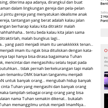
ing, diterima apa adanya, dirangkul dan buat
Bent
aman dalam lingkungan gereja dan pela-pelan
Sabtu
ui pintu gereja yang menyatukan idealisme anak
2 Ha
reja, tantangan yang berat adalah kalau jalan
Pant
ngan berharap kalau kita ditraktir malah
ahhahhaha… tentu beda kalau kita jalan sama
ditraktirlah, malah bungkus lagi…
 yang pasti menjadi imam itu uenakkkkkk tenan…
njadi imam itu ngak bisa dituliskan dengan kata-
O
nya tapi hanya bisa dirasa bagaimana Tuhan
In
de
 mencintai dan mengasihiku selalu tepat pada
mu
utuhkan… tidak pernah berkekurangan tapi malah
man-temanku OMK biarkan tanganmu menjadi
AN untuk banyak orang… mengubah hidup banyak
cinta Tuhan yang mengasihi dan banyak orang
aka tampilah sebagai orang-orang yang bisa
ulaian nama Tuhan semakin dikenal… bukalah
 Tuhan memanggilmu untuk menjadi ImamNya…