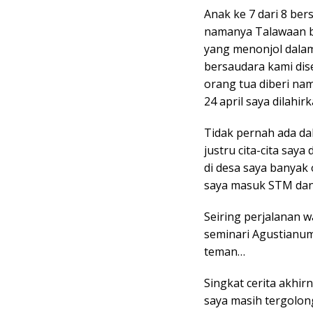
Anak ke 7 dari 8 bers
namanya Talawaan b
yang menonjol dalam
bersaudara kami dise
orang tua diberi na
24 april saya dilahi
Tidak pernah ada da
justru cita-cita say
di desa saya banyak 
saya masuk STM dan
Seiring perjalanan 
seminari Agustianu
teman…
Singkat cerita akhir
saya masih tergolo