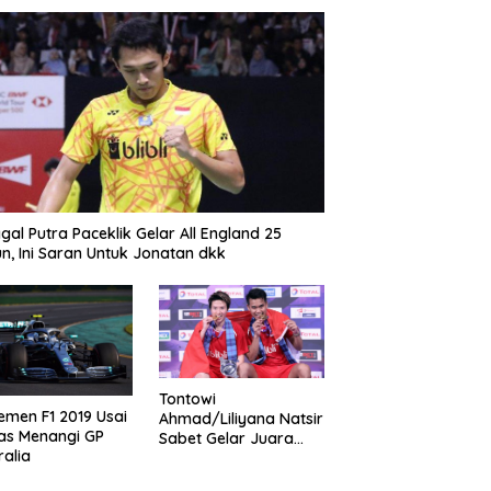
gal Putra Paceklik Gelar All England 25
n, Ini Saran Untuk Jonatan dkk
Tontowi
emen F1 2019 Usai
Ahmad/Liliyana Natsir
as Menangi GP
Sabet Gelar Juara
ralia
Dunia Kedua