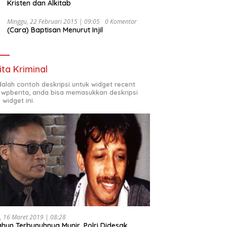
Kristen dan Alkitab
Minggu, 22 Februari 2015 | 09:05
0 Komentar
(Cara) Baptisan Menurut Injil
ita Kriminal
adalah contoh deskripsi untuk widget recent
 wpberita, anda bisa memasukkan deskripsi
 widget ini.
, 16 Maret 2019 | 08:28
ahun Terbunuhnya Munir, Polri Didesak