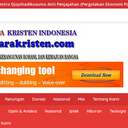
akan Ekonomi Politik Indonesia) & Simposium Nasional “Urgens
Renungan
Donasi
Nasional
Misi
Tentang Kami
n
Opini & Analisa
Nasional
Iptek
Hiburan
Teologia
 Kami