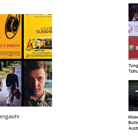
Tung
Tahu
engasihi
Klas
Bott
Aust