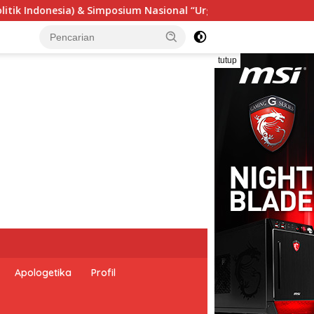
i Undang-Undang Perekonomian Nasional dan Kesejahteraan Sos
tutup
Apologetika
Profil