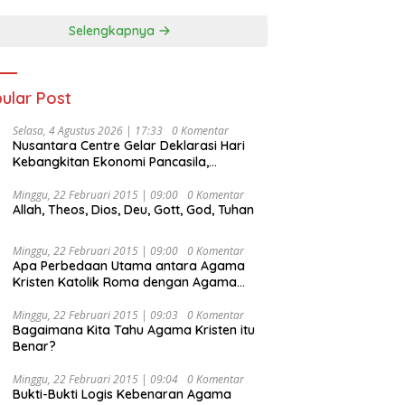
Selengkapnya
ular Post
Selasa, 4 Agustus 2026 | 17:33
0 Komentar
Nusantara Centre Gelar Deklarasi Hari
Kebangkitan Ekonomi Pancasila,
Peluncuran Buku Soemitro
Djojohadikusumo Anti Penjajahan
Minggu, 22 Februari 2015 | 09:00
0 Komentar
Allah, Theos, Dios, Deu, Gott, God, Tuhan
(Pergolakan Ekonomi Politik Indonesia) &
Simposium Nasional “Urgensi Undang-
Undang Perekonomian Nasional dan
Minggu, 22 Februari 2015 | 09:00
0 Komentar
Kesejahteraan Sosial dalam Menata
Apa Perbedaan Utama antara Agama
Bangsa Menuju Indonesia Emas 2045”,
Kristen Katolik Roma dengan Agama
Kristen Protestan?
Minggu, 22 Februari 2015 | 09:03
0 Komentar
Bagaimana Kita Tahu Agama Kristen itu
Benar?
Minggu, 22 Februari 2015 | 09:04
0 Komentar
Bukti-Bukti Logis Kebenaran Agama