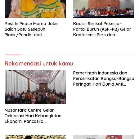
seluruh Indonesia dan
Mancanegara”.
Rest In Peace Mama Joke:
Koalisi Serikat Pekerja–
Salah Satu Sesepuh
Partai Buruh (KSP–PB) Gelar
Pionir/Pendiri dari
Konferensi Pers dan
terbentuknya Gereja
Sarasehan: Menuntaskan
Protestan Soteria di
Perjuangan Koalisi Serikat
Indonesia Jemaat Pancaran
Pekerja–Partai Buruh untuk
Kasih Allah.
RUU Ketenagakerjaan Baru.
Rekomendasi untuk kamu
Pemerintah Indonesia dan
Perserikatan Bangsa-Bangsa
Peringati Hari Dunia Anti
Perdagangan Orang 2026
dengan Komitmen Baru
untuk Memberantas
Perdagangan Orang di Era
Nusantara Centre Gelar
Digital
Deklarasi Hari Kebangkitan
Ekonomi Pancasila,
Peluncuran Buku Soemitro
Djojohadikusumo Anti
Penjajahan (Pergolakan