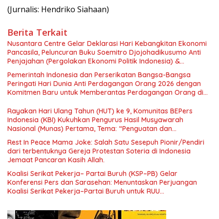
(Jurnalis: Hendriko Siahaan)
Berita Terkait
Nusantara Centre Gelar Deklarasi Hari Kebangkitan Ekonomi
Pancasila, Peluncuran Buku Soemitro Djojohadikusumo Anti
Penjajahan (Pergolakan Ekonomi Politik Indonesia) &
Simposium Nasional “Urgensi Undang-Undang Perekonomian
Pemerintah Indonesia dan Perserikatan Bangsa-Bangsa
Nasional dan Kesejahteraan Sosial dalam Menata Bangsa
Peringati Hari Dunia Anti Perdagangan Orang 2026 dengan
Menuju Indonesia Emas 2045”,
Komitmen Baru untuk Memberantas Perdagangan Orang di
Era Digital
Rayakan Hari Ulang Tahun (HUT) ke 9, Komunitas BEPers
Indonesia (KBI) Kukuhkan Pengurus Hasil Musyawarah
Nasional (Munas) Pertama, Tema: “Penguatan dan
Pengembangan Organisasi KBI yang Berbasis Riset di seluruh
Rest In Peace Mama Joke: Salah Satu Sesepuh Pionir/Pendiri
Indonesia dan Mancanegara”.
dari terbentuknya Gereja Protestan Soteria di Indonesia
Jemaat Pancaran Kasih Allah.
Koalisi Serikat Pekerja– Partai Buruh (KSP–PB) Gelar
Konferensi Pers dan Sarasehan: Menuntaskan Perjuangan
Koalisi Serikat Pekerja–Partai Buruh untuk RUU
Ketenagakerjaan Baru.