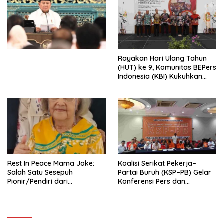
Ekonomi Politik Indonesia) &
Simposium Nasional “Urgensi
Undang-Undang
Perekonomian Nasional dan
Kesejahteraan Sosial dalam
Menata Bangsa Menuju
Rayakan Hari Ulang Tahun
Indonesia Emas 2045”,
(HUT) ke 9, Komunitas BEPers
Indonesia (KBI) Kukuhkan
Pengurus Hasil Musyawarah
Nasional (Munas) Pertama,
Tema: “Penguatan dan
Pengembangan Organisasi
KBI yang Berbasis Riset di
seluruh Indonesia dan
Mancanegara”.
Rest In Peace Mama Joke:
Koalisi Serikat Pekerja–
Salah Satu Sesepuh
Partai Buruh (KSP–PB) Gelar
Pionir/Pendiri dari
Konferensi Pers dan
terbentuknya Gereja
Sarasehan: Menuntaskan
Protestan Soteria di
Perjuangan Koalisi Serikat
Indonesia Jemaat Pancaran
Pekerja–Partai Buruh untuk
Kasih Allah.
RUU Ketenagakerjaan Baru.