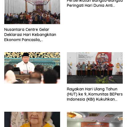
Perserikatan Bangsa-Bangsa
Peringati Hari Dunia Anti
Perdagangan Orang 2026
dengan Komitmen Baru
untuk Memberantas
Perdagangan Orang di Era
Nusantara Centre Gelar
Digital
Deklarasi Hari Kebangkitan
Ekonomi Pancasila,
Peluncuran Buku Soemitro
Djojohadikusumo Anti
Penjajahan (Pergolakan
Ekonomi Politik Indonesia) &
Simposium Nasional “Urgensi
Undang-Undang
Perekonomian Nasional dan
Kesejahteraan Sosial dalam
Menata Bangsa Menuju
Rayakan Hari Ulang Tahun
Indonesia Emas 2045”,
(HUT) ke 9, Komunitas BEPers
Indonesia (KBI) Kukuhkan
Pengurus Hasil Musyawarah
Nasional (Munas) Pertama,
Tema: “Penguatan dan
Pengembangan Organisasi
KBI yang Berbasis Riset di