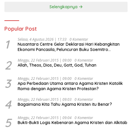
Selengkapnya
Popular Post
1
Selasa, 4 Agustus 2026 | 17:33
0 Komentar
Nusantara Centre Gelar Deklarasi Hari Kebangkitan
Ekonomi Pancasila, Peluncuran Buku Soemitro
Djojohadikusumo Anti Penjajahan (Pergolakan
Ekonomi Politik Indonesia) & Simposium Nasional
2
Minggu, 22 Februari 2015 | 09:00
0 Komentar
Allah, Theos, Dios, Deu, Gott, God, Tuhan
“Urgensi Undang-Undang Perekonomian Nasional dan
Kesejahteraan Sosial dalam Menata Bangsa Menuju
Indonesia Emas 2045”,
3
Minggu, 22 Februari 2015 | 09:00
0 Komentar
Apa Perbedaan Utama antara Agama Kristen Katolik
Roma dengan Agama Kristen Protestan?
4
Minggu, 22 Februari 2015 | 09:03
0 Komentar
Bagaimana Kita Tahu Agama Kristen itu Benar?
5
Minggu, 22 Februari 2015 | 09:04
0 Komentar
Bukti-Bukti Logis Kebenaran Agama Kristen dan Alkitab