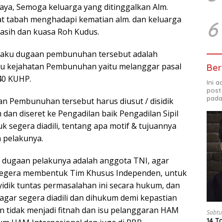
Jaya, Semoga keluarga yang ditinggalkan Alm.
t tabah menghadapi kematian alm. dan keluarga
6
kasih dan kuasa Roh Kudus.
elaku dugaan pembunuhan tersebut adalah
aku kejahatan Pembunuhan yaitu melanggar pasal
Ber
40 KUHP.
Ini 
post
pada
an Pembunuhan tersebut harus diusut / disidik
dan diseret ke Pengadilan baik Pengadilan Sipil
uk segera diadili, tentang apa motif & tujuannya
 pelakunya.
a dugaan pelakunya adalah anggota TNI, agar
segera membentuk Tim Khusus Independen, untuk
dik tuntas permasalahan ini secara hukum, dan
agar segera diadili dan dihukum demi kepastian
 tidak menjadi fitnah dan isu pelanggaran HAM
Sabtu
14 T