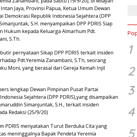
emia Zanambani, pada Sabtu (19/9/20), di wilayah
 Intan Jaya, Provinsi Papua, Ketua Umum Dewan
ai Demokrasi Republik Indonesia Sejahtera (DPP
Simanjuntak, S.H. menyampaikan DPP PDRIS Siap
n Hukum kepada Keluarga Almarhum Pdt.
Pop
ni, S.Th.
1
butir pernyataan Sikap DPP PDRIS terkait insiden
rhadap Pdt.Yeremia Zanambani, S.Th, seorang
2
u Moni, yang berasal dari Gereja Kemah Injil
3
pers lengkap Dewan Pimpinan Pusat Partai
Indonesia Sejahtera (DPP PDRIS),yang disampaikan
aruddin Simanjuntak, S.H., terkait insiden
4
da Redaksi (25/9/20)
m PDRIS menyatakan Turut Berduka Cita yang
5
tas meninggalnya Bapak Pendeta Yeremia