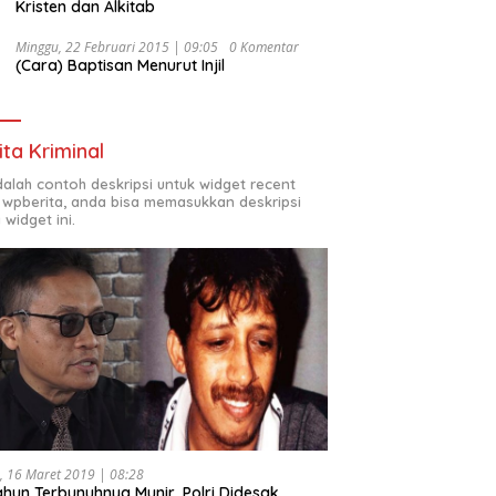
Kristen dan Alkitab
Minggu, 22 Februari 2015 | 09:05
0 Komentar
(Cara) Baptisan Menurut Injil
ita Kriminal
adalah contoh deskripsi untuk widget recent
 wpberita, anda bisa memasukkan deskripsi
 widget ini.
, 16 Maret 2019 | 08:28
ahun Terbunuhnya Munir, Polri Didesak