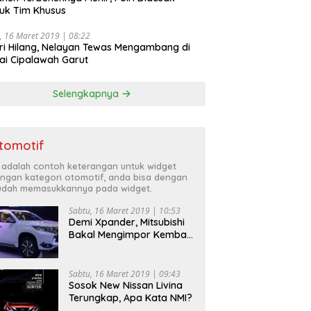
uk Tim Khusus
, 16 Maret 2019 | 08:22
ri Hilang, Nelayan Tewas Mengambang di
ai Cipalawah Garut
Selengkapnya
tomotif
i adalah contoh keterangan untuk widget
ngan kategori otomotif, anda bisa dengan
dah memasukkannya pada widget.
Sabtu, 16 Maret 2019 | 10:53
Demi Xpander, Mitsubishi
Bakal Mengimpor Kembali
Pajero Sport
Sabtu, 16 Maret 2019 | 09:43
Sosok New Nissan Livina
Terungkap, Apa Kata NMI?