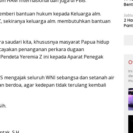
rum HAM Internasional dan juga di PBB.
Bent
memberi bantuan hukum kepada Keluarga alm.
Sabtu
2 Ha
Z, sekiranya keluarga alm. membutuhkan bantuan
Pant
a saudari kita, khususnya masyarat Papua hidup
cayakan penanganan perkara dugaan
endeta Yeremia Z ini kepada Aparat Penegak
O
In
de
S mengajak seluruh WNI sebangsa dan setanah air
mu
an berdoa, agar kedepan tidak terulang kembali
ih.
tak, S.H.