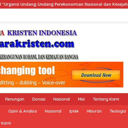
ional dan Kesejahteraan Sosial dalam Menata Bangsa Menuju In
Renungan
Donasi
Nasional
Misi
Tentang Kami
n
Opini & Analisa
Nasional
Iptek
Hiburan
Teologia
 Kami