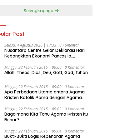
Selengkapnya
ular Post
Selasa, 4 Agustus 2026 | 17:33
0 Komentar
Nusantara Centre Gelar Deklarasi Hari
Kebangkitan Ekonomi Pancasila,
Peluncuran Buku Soemitro
Djojohadikusumo Anti Penjajahan
Minggu, 22 Februari 2015 | 09:00
0 Komentar
Allah, Theos, Dios, Deu, Gott, God, Tuhan
(Pergolakan Ekonomi Politik Indonesia) &
Simposium Nasional “Urgensi Undang-
Undang Perekonomian Nasional dan
Minggu, 22 Februari 2015 | 09:00
0 Komentar
Kesejahteraan Sosial dalam Menata
Apa Perbedaan Utama antara Agama
Bangsa Menuju Indonesia Emas 2045”,
Kristen Katolik Roma dengan Agama
Kristen Protestan?
Minggu, 22 Februari 2015 | 09:03
0 Komentar
Bagaimana Kita Tahu Agama Kristen itu
Benar?
Minggu, 22 Februari 2015 | 09:04
0 Komentar
Bukti-Bukti Logis Kebenaran Agama