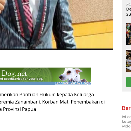
Ra
De
Su
Sa
mberikan Bantuan Hukum kepada Keluarga
Yeremia Zanambani, Korban Mati Penembakan di
Ber
a Provinsi Papua
Ini 
kate
widg