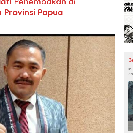
ati Penembakan di
 Provinsi Papua
B
In
an