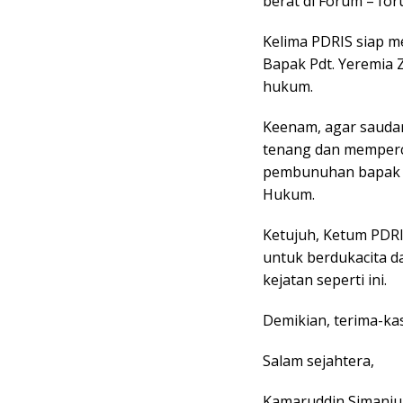
berat di Forum – fo
Kelima PDRIS siap 
Bapak Pdt. Yeremia 
hukum.
Keenam, agar saudar
tenang dan memper
pembunuhan bapak P
Hukum.
Ketujuh, Ketum PDRI
untuk berdukacita d
kejatan seperti ini.
Demikian, terima-kas
Salam sejahtera,
Kamaruddin Simanjun