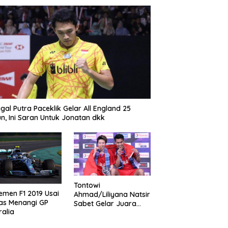
gal Putra Paceklik Gelar All England 25
n, Ini Saran Untuk Jonatan dkk
Tontowi
emen F1 2019 Usai
Ahmad/Liliyana Natsir
as Menangi GP
Sabet Gelar Juara
ralia
Dunia Kedua