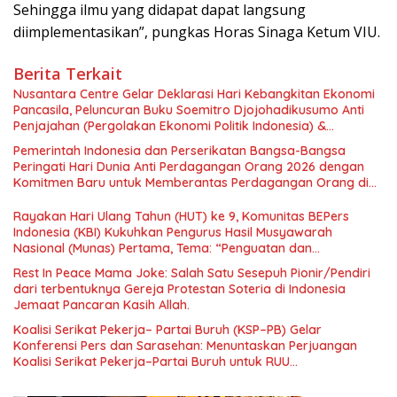
Sehingga ilmu yang didapat dapat langsung
diimplementasikan”, pungkas Horas Sinaga Ketum VIU.
Berita Terkait
Nusantara Centre Gelar Deklarasi Hari Kebangkitan Ekonomi
Pancasila, Peluncuran Buku Soemitro Djojohadikusumo Anti
Penjajahan (Pergolakan Ekonomi Politik Indonesia) &
Simposium Nasional “Urgensi Undang-Undang Perekonomian
Pemerintah Indonesia dan Perserikatan Bangsa-Bangsa
Nasional dan Kesejahteraan Sosial dalam Menata Bangsa
Peringati Hari Dunia Anti Perdagangan Orang 2026 dengan
Menuju Indonesia Emas 2045”,
Komitmen Baru untuk Memberantas Perdagangan Orang di
Era Digital
Rayakan Hari Ulang Tahun (HUT) ke 9, Komunitas BEPers
Indonesia (KBI) Kukuhkan Pengurus Hasil Musyawarah
Nasional (Munas) Pertama, Tema: “Penguatan dan
Pengembangan Organisasi KBI yang Berbasis Riset di seluruh
Rest In Peace Mama Joke: Salah Satu Sesepuh Pionir/Pendiri
Indonesia dan Mancanegara”.
dari terbentuknya Gereja Protestan Soteria di Indonesia
Jemaat Pancaran Kasih Allah.
Koalisi Serikat Pekerja– Partai Buruh (KSP–PB) Gelar
Konferensi Pers dan Sarasehan: Menuntaskan Perjuangan
Koalisi Serikat Pekerja–Partai Buruh untuk RUU
Ketenagakerjaan Baru.