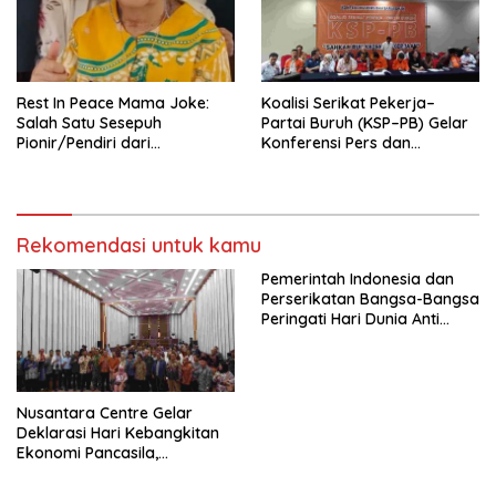
KBI yang Berbasis Riset di
seluruh Indonesia dan
Mancanegara”.
Rest In Peace Mama Joke:
Koalisi Serikat Pekerja–
Salah Satu Sesepuh
Partai Buruh (KSP–PB) Gelar
Pionir/Pendiri dari
Konferensi Pers dan
terbentuknya Gereja
Sarasehan: Menuntaskan
Protestan Soteria di
Perjuangan Koalisi Serikat
Indonesia Jemaat Pancaran
Pekerja–Partai Buruh untuk
Kasih Allah.
RUU Ketenagakerjaan Baru.
Rekomendasi untuk kamu
Pemerintah Indonesia dan
Perserikatan Bangsa-Bangsa
Peringati Hari Dunia Anti
Perdagangan Orang 2026
dengan Komitmen Baru
untuk Memberantas
Perdagangan Orang di Era
Nusantara Centre Gelar
Digital
Deklarasi Hari Kebangkitan
Ekonomi Pancasila,
Peluncuran Buku Soemitro
Djojohadikusumo Anti