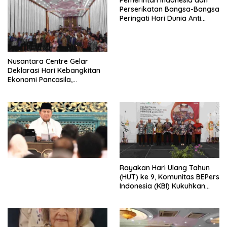
Pemerintah Indonesia dan
Perserikatan Bangsa-Bangsa
Peringati Hari Dunia Anti
Perdagangan Orang 2026
dengan Komitmen Baru
untuk Memberantas
Perdagangan Orang di Era
Nusantara Centre Gelar
Digital
Deklarasi Hari Kebangkitan
Ekonomi Pancasila,
Peluncuran Buku Soemitro
Djojohadikusumo Anti
Penjajahan (Pergolakan
Ekonomi Politik Indonesia) &
Simposium Nasional “Urgensi
Undang-Undang
Perekonomian Nasional dan
Kesejahteraan Sosial dalam
Menata Bangsa Menuju
Rayakan Hari Ulang Tahun
Indonesia Emas 2045”,
(HUT) ke 9, Komunitas BEPers
Indonesia (KBI) Kukuhkan
Pengurus Hasil Musyawarah
Nasional (Munas) Pertama,
Tema: “Penguatan dan
Pengembangan Organisasi