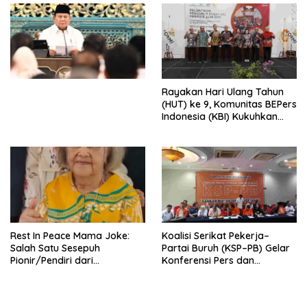
Penjajahan (Pergolakan
Ekonomi Politik Indonesia) &
Simposium Nasional “Urgensi
Undang-Undang
Perekonomian Nasional dan
Kesejahteraan Sosial dalam
Menata Bangsa Menuju
Rayakan Hari Ulang Tahun
Indonesia Emas 2045”,
(HUT) ke 9, Komunitas BEPers
Indonesia (KBI) Kukuhkan
Pengurus Hasil Musyawarah
Nasional (Munas) Pertama,
Tema: “Penguatan dan
Pengembangan Organisasi
KBI yang Berbasis Riset di
seluruh Indonesia dan
Mancanegara”.
Rest In Peace Mama Joke:
Koalisi Serikat Pekerja–
Salah Satu Sesepuh
Partai Buruh (KSP–PB) Gelar
Pionir/Pendiri dari
Konferensi Pers dan
terbentuknya Gereja
Sarasehan: Menuntaskan
Protestan Soteria di
Perjuangan Koalisi Serikat
Indonesia Jemaat Pancaran
Pekerja–Partai Buruh untuk