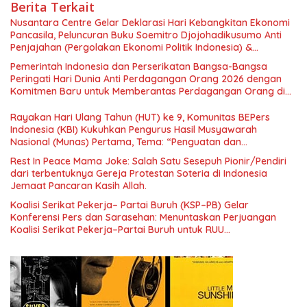
Berita Terkait
Nusantara Centre Gelar Deklarasi Hari Kebangkitan Ekonomi
Pancasila, Peluncuran Buku Soemitro Djojohadikusumo Anti
Penjajahan (Pergolakan Ekonomi Politik Indonesia) &
Simposium Nasional “Urgensi Undang-Undang Perekonomian
Pemerintah Indonesia dan Perserikatan Bangsa-Bangsa
Nasional dan Kesejahteraan Sosial dalam Menata Bangsa
Peringati Hari Dunia Anti Perdagangan Orang 2026 dengan
Menuju Indonesia Emas 2045”,
Komitmen Baru untuk Memberantas Perdagangan Orang di
Era Digital
Rayakan Hari Ulang Tahun (HUT) ke 9, Komunitas BEPers
Indonesia (KBI) Kukuhkan Pengurus Hasil Musyawarah
Nasional (Munas) Pertama, Tema: “Penguatan dan
Pengembangan Organisasi KBI yang Berbasis Riset di seluruh
Rest In Peace Mama Joke: Salah Satu Sesepuh Pionir/Pendiri
Indonesia dan Mancanegara”.
dari terbentuknya Gereja Protestan Soteria di Indonesia
Jemaat Pancaran Kasih Allah.
Koalisi Serikat Pekerja– Partai Buruh (KSP–PB) Gelar
Konferensi Pers dan Sarasehan: Menuntaskan Perjuangan
Koalisi Serikat Pekerja–Partai Buruh untuk RUU
Ketenagakerjaan Baru.