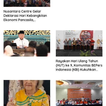
untuk Memberantas
Perdagangan Orang di Era
Nusantara Centre Gelar
Digital
Deklarasi Hari Kebangkitan
Ekonomi Pancasila,
Peluncuran Buku Soemitro
Djojohadikusumo Anti
Penjajahan (Pergolakan
Ekonomi Politik Indonesia) &
Simposium Nasional “Urgensi
Undang-Undang
Perekonomian Nasional dan
Kesejahteraan Sosial dalam
Menata Bangsa Menuju
Rayakan Hari Ulang Tahun
Indonesia Emas 2045”,
(HUT) ke 9, Komunitas BEPers
Indonesia (KBI) Kukuhkan
Pengurus Hasil Musyawarah
Nasional (Munas) Pertama,
Tema: “Penguatan dan
Pengembangan Organisasi
KBI yang Berbasis Riset di
seluruh Indonesia dan
Mancanegara”.