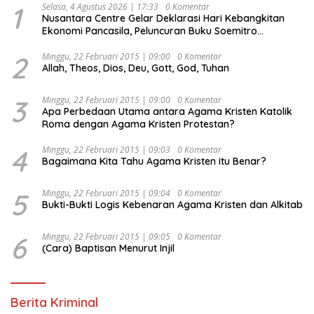
1
Selasa, 4 Agustus 2026 | 17:33
0 Komentar
Nusantara Centre Gelar Deklarasi Hari Kebangkitan
Ekonomi Pancasila, Peluncuran Buku Soemitro
Djojohadikusumo Anti Penjajahan (Pergolakan
Ekonomi Politik Indonesia) & Simposium Nasional
2
Minggu, 22 Februari 2015 | 09:00
0 Komentar
Allah, Theos, Dios, Deu, Gott, God, Tuhan
“Urgensi Undang-Undang Perekonomian Nasional dan
Kesejahteraan Sosial dalam Menata Bangsa Menuju
Indonesia Emas 2045”,
3
Minggu, 22 Februari 2015 | 09:00
0 Komentar
Apa Perbedaan Utama antara Agama Kristen Katolik
Roma dengan Agama Kristen Protestan?
4
Minggu, 22 Februari 2015 | 09:03
0 Komentar
Bagaimana Kita Tahu Agama Kristen itu Benar?
5
Minggu, 22 Februari 2015 | 09:04
0 Komentar
Bukti-Bukti Logis Kebenaran Agama Kristen dan Alkitab
6
Minggu, 22 Februari 2015 | 09:05
0 Komentar
(Cara) Baptisan Menurut Injil
Berita Kriminal