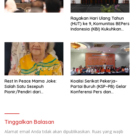
Perekonomian Nasional dan
Kesejahteraan Sosial dalam
Menata Bangsa Menuju
Rayakan Hari Ulang Tahun
Indonesia Emas 2045”,
(HUT) ke 9, Komunitas BEPers
Indonesia (KBI) Kukuhkan
Pengurus Hasil Musyawarah
Nasional (Munas) Pertama,
Tema: “Penguatan dan
Pengembangan Organisasi
KBI yang Berbasis Riset di
seluruh Indonesia dan
Mancanegara”.
Rest In Peace Mama Joke:
Koalisi Serikat Pekerja–
Salah Satu Sesepuh
Partai Buruh (KSP–PB) Gelar
Pionir/Pendiri dari
Konferensi Pers dan
terbentuknya Gereja
Sarasehan: Menuntaskan
Protestan Soteria di
Perjuangan Koalisi Serikat
Indonesia Jemaat Pancaran
Pekerja–Partai Buruh untuk
Kasih Allah.
RUU Ketenagakerjaan Baru.
Tinggalkan Balasan
Alamat email Anda tidak akan dipublikasikan.
Ruas yang wajib