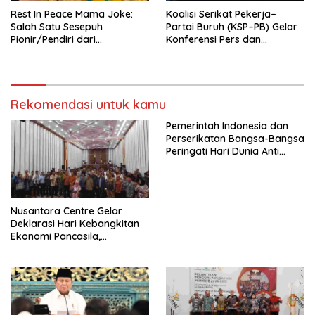
Rest In Peace Mama Joke:
Koalisi Serikat Pekerja–
Salah Satu Sesepuh
Partai Buruh (KSP–PB) Gelar
Pionir/Pendiri dari
Konferensi Pers dan
terbentuknya Gereja
Sarasehan: Menuntaskan
Protestan Soteria di
Perjuangan Koalisi Serikat
Indonesia Jemaat Pancaran
Pekerja–Partai Buruh untuk
Kasih Allah.
RUU Ketenagakerjaan Baru.
Rekomendasi untuk kamu
Pemerintah Indonesia dan
Perserikatan Bangsa-Bangsa
Peringati Hari Dunia Anti
Perdagangan Orang 2026
dengan Komitmen Baru
untuk Memberantas
Perdagangan Orang di Era
Nusantara Centre Gelar
Digital
Deklarasi Hari Kebangkitan
Ekonomi Pancasila,
Peluncuran Buku Soemitro
Djojohadikusumo Anti
Penjajahan (Pergolakan
Ekonomi Politik Indonesia) &
Simposium Nasional “Urgensi
Undang-Undang