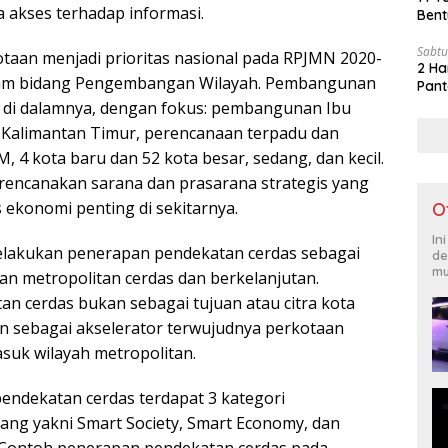
ta akses terhadap informasi.
Bent
Sabtu
aan menjadi prioritas nasional pada RPJMN 2020-
2 Ha
lam bidang Pengembangan Wilayah. Pembangunan
Pant
 di dalamnya, dengan fokus: pembangunan Ibu
 Kalimantan Timur, perencanaan terpadu dan
4 kota baru dan 52 kota besar, sedang, dan kecil.
direncanakan sarana dan prasarana strategis yang
 ekonomi penting di sekitarnya.
O
In
elakukan penerapan pendekatan cerdas sebagai
de
mu
an metropolitan cerdas dan berkelanjutan.
n cerdas bukan sebagai tujuan atau citra kota
un sebagai akselerator terwujudnya perkotaan
asuk wilayah metropolitan.
ndekatan cerdas terdapat 3 kategori
jang yakni Smart Society, Smart Economy, dan