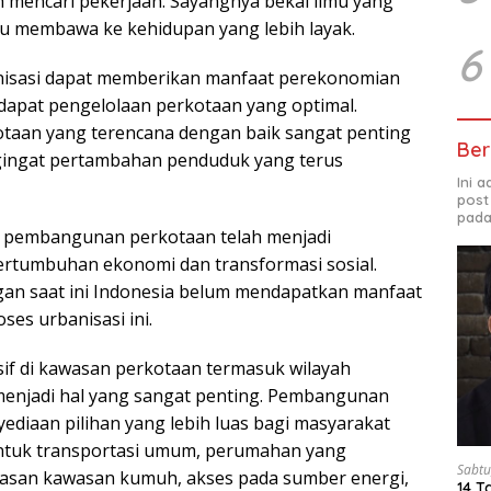
mencari pekerjaan. Sayangnya bekal ilmu yang
 membawa ke kehidupan yang lebih layak.
6
nisasi dapat memberikan manfaat perekonomian
rdapat pengelolaan perkotaan yang optimal.
aan yang terencana dengan baik sangat penting
Ber
gingat pertambahan penduduk yang terus
Ini 
post
pada
, pembangunan perkotaan telah menjadi
rtumbuhan ekonomi dan transformasi sosial.
an saat ini Indonesia belum mendapatkan manfaat
ses urbanisasi ini.
f di kawasan perkotaan termasuk wilayah
menjadi hal yang sangat penting. Pembangunan
nyediaan pilihan yang lebih luas bagi masyarakat
untuk transportasi umum, perumahan yang
Sabtu
tasan kawasan kumuh, akses pada sumber energi,
14 T