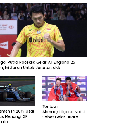
gal Putra Paceklik Gelar All England 25
n, Ini Saran Untuk Jonatan dkk
Tontowi
emen F1 2019 Usai
Ahmad/Liliyana Natsir
as Menangi GP
Sabet Gelar Juara
ralia
Dunia Kedua