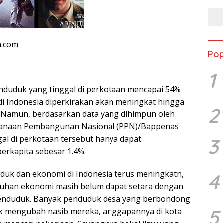
n.com
Pop
1
nduduk yang tinggal di perkotaan mencapai 54%
 di Indonesia diperkirakan akan meningkat hingga
2
. Namun, berdasarkan data yang dihimpun oleh
canaan Pembangunan Nasional (PPN)/Bappenas
al di perkotaan tersebut hanya dapat
3
rkapita sebesar 1.4%.
uk dan ekonomi di Indonesia terus meningkatn,
4
buhan ekonomi masih belum dapat setara dengan
enduduk. Banyak penduduk desa yang berbondong
5
uk mengubah nasib mereka, anggapannya di kota