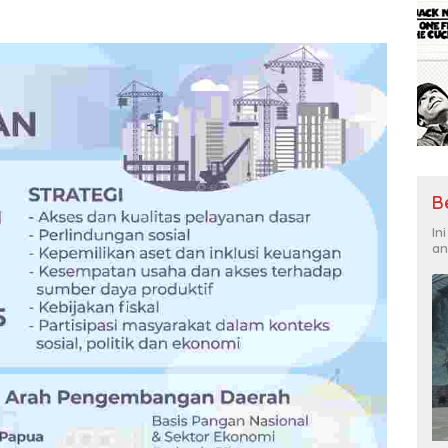
B
In
an