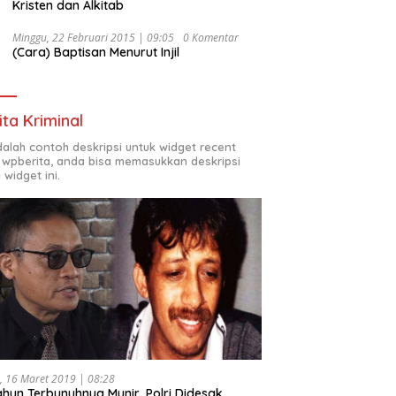
Kristen dan Alkitab
Minggu, 22 Februari 2015 | 09:05
0 Komentar
(Cara) Baptisan Menurut Injil
ita Kriminal
adalah contoh deskripsi untuk widget recent
 wpberita, anda bisa memasukkan deskripsi
 widget ini.
, 16 Maret 2019 | 08:28
ahun Terbunuhnya Munir, Polri Didesak