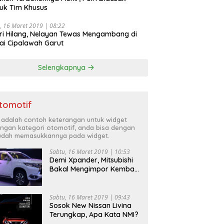
uk Tim Khusus
, 16 Maret 2019 | 08:22
ri Hilang, Nelayan Tewas Mengambang di
ai Cipalawah Garut
Selengkapnya
tomotif
i adalah contoh keterangan untuk widget
ngan kategori otomotif, anda bisa dengan
dah memasukkannya pada widget.
Sabtu, 16 Maret 2019 | 10:53
Demi Xpander, Mitsubishi
Bakal Mengimpor Kembali
Pajero Sport
Sabtu, 16 Maret 2019 | 09:43
Sosok New Nissan Livina
Terungkap, Apa Kata NMI?