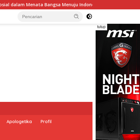
a Emas 2045”,
Pemerintah Indonesia dan Perserikatan
tutup
Apologetika
Profil