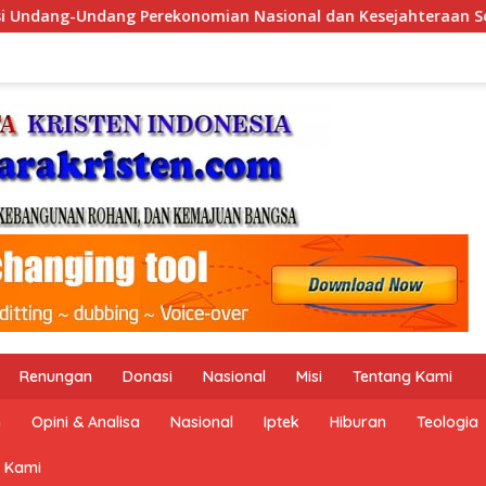
dan Kesejahteraan Sosial dalam Menata Bangsa Menuju Indonesi
Renungan
Donasi
Nasional
Misi
Tentang Kami
n
Opini & Analisa
Nasional
Iptek
Hiburan
Teologia
 Kami