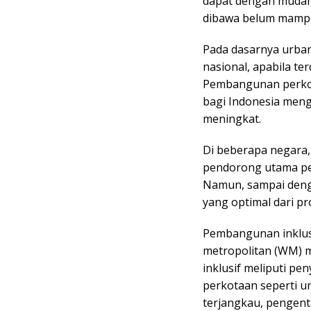
dapat dengan mudah 
dibawa belum mampu
Pada dasarnya urba
nasional, apabila te
Pembangunan perkot
bagi Indonesia men
meningkat.
Di beberapa negara
pendorong utama pe
Namun, sampai deng
yang optimal dari pro
Pembangunan inklusi
metropolitan (WM) 
inklusif meliputi pe
perkotaan seperti 
terjangkau, pengen