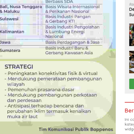
Ra
De
Su
Sa
Ber
Ini 
kate
widg