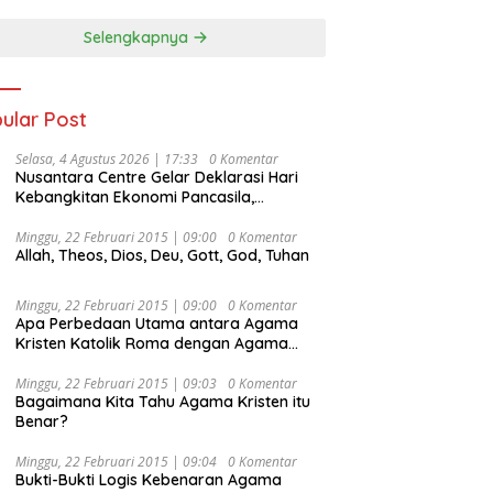
Selengkapnya
ular Post
Selasa, 4 Agustus 2026 | 17:33
0 Komentar
Nusantara Centre Gelar Deklarasi Hari
Kebangkitan Ekonomi Pancasila,
Peluncuran Buku Soemitro
Djojohadikusumo Anti Penjajahan
Minggu, 22 Februari 2015 | 09:00
0 Komentar
Allah, Theos, Dios, Deu, Gott, God, Tuhan
(Pergolakan Ekonomi Politik Indonesia) &
Simposium Nasional “Urgensi Undang-
Undang Perekonomian Nasional dan
Minggu, 22 Februari 2015 | 09:00
0 Komentar
Kesejahteraan Sosial dalam Menata
Apa Perbedaan Utama antara Agama
Bangsa Menuju Indonesia Emas 2045”,
Kristen Katolik Roma dengan Agama
Kristen Protestan?
Minggu, 22 Februari 2015 | 09:03
0 Komentar
Bagaimana Kita Tahu Agama Kristen itu
Benar?
Minggu, 22 Februari 2015 | 09:04
0 Komentar
Bukti-Bukti Logis Kebenaran Agama