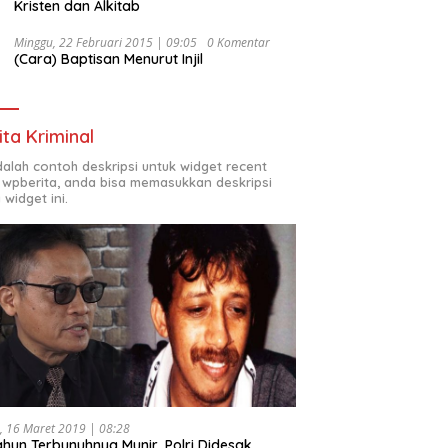
Kristen dan Alkitab
Minggu, 22 Februari 2015 | 09:05
0 Komentar
(Cara) Baptisan Menurut Injil
ita Kriminal
adalah contoh deskripsi untuk widget recent
 wpberita, anda bisa memasukkan deskripsi
 widget ini.
, 16 Maret 2019 | 08:28
ahun Terbunuhnya Munir, Polri Didesak