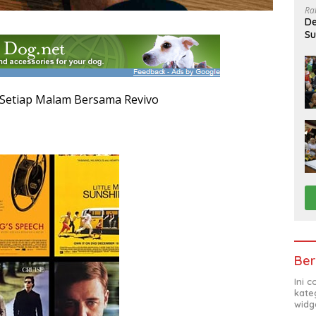
Ra
De
Su
Sa
 Setiap Malam Bersama Revivo
Ber
Ini 
kate
widg