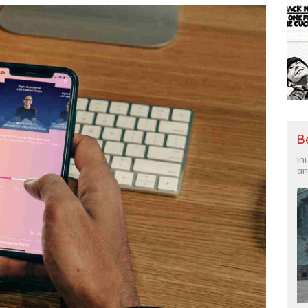
B
In
an