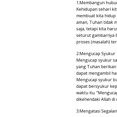
1.Membangun hubun
Kehidupan sehari k
membuat kita hidup s
aman, Tuhan tidak m
saja, tetapi kita ha
seturut gambarnya b
proses (masalah) ter
2.Mengucap Syukur
Mengucap syukur san
yang Tuhan berikan 
dapat mengambil hal p
Mengucap syukur buk
dapat bersyukur kep
waktu itu. “Mengucap
dikehendaki Allah di
3.Mengatasi Segala