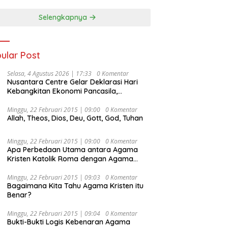
Selengkapnya
ular Post
Selasa, 4 Agustus 2026 | 17:33
0 Komentar
Nusantara Centre Gelar Deklarasi Hari
Kebangkitan Ekonomi Pancasila,
Peluncuran Buku Soemitro
Djojohadikusumo Anti Penjajahan
Minggu, 22 Februari 2015 | 09:00
0 Komentar
Allah, Theos, Dios, Deu, Gott, God, Tuhan
(Pergolakan Ekonomi Politik Indonesia) &
Simposium Nasional “Urgensi Undang-
Undang Perekonomian Nasional dan
Minggu, 22 Februari 2015 | 09:00
0 Komentar
Kesejahteraan Sosial dalam Menata
Apa Perbedaan Utama antara Agama
Bangsa Menuju Indonesia Emas 2045”,
Kristen Katolik Roma dengan Agama
Kristen Protestan?
Minggu, 22 Februari 2015 | 09:03
0 Komentar
Bagaimana Kita Tahu Agama Kristen itu
Benar?
Minggu, 22 Februari 2015 | 09:04
0 Komentar
Bukti-Bukti Logis Kebenaran Agama