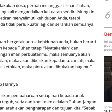
elakukan dosa, pernah melanggar firman Tuhan,
6
ering kali mengandalkan kekuatan sendiri. Mungkin
tiran menyelimuti kehidupan Anda, tetapi
da tidak perlu kuatir lagi dan serahkan semuanya
Ber
an bergerak untuk kehidupan anda, bukan berarti
Ini 
post
an kepada Tuhan tetapi “Nyatakanlah” dan
pada
dengan iman perbuatanmu, maka semuanya akan
talah, maka akan diberikan kepadamu; carilah, maka
 ketoklah, maka pintu akan dibukakan bagimu.”-
ap Harinya
ikan pembaharuan setiap hari kepada anak-
 teguh, setia dan komitmen didalam Tuhan. Jangan
Sabtu
gan arah akan pengharapan dan tujuan kita. “Sebab
14 T