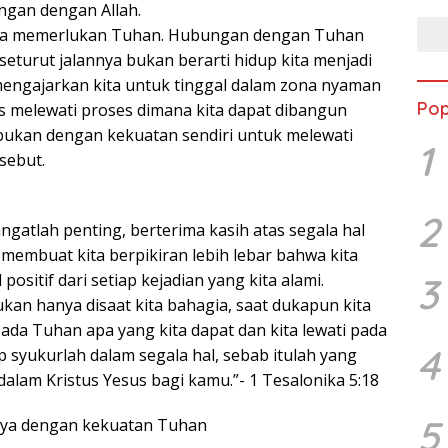
gan dengan Allah.
ita memerlukan Tuhan. Hubungan dengan Tuhan
eturut jalannya bukan berarti hidup kita menjadi
engajarkan kita untuk tinggal dalam zona nyaman
Pop
rus melewati proses dimana kita dapat dibangun
ukan dengan kekuatan sendiri untuk melewati
1
sebut.
2
gatlah penting, berterima kasih atas segala hal
membuat kita berpikiran lebih lebar bahwa kita
ositif dari setiap kejadian yang kita alami.
3
an hanya disaat kita bahagia, saat dukapun kita
ada Tuhan apa yang kita dapat dan kita lewati pada
4
 syukurlah dalam segala hal, sebab itulah yang
 dalam Kristus Yesus bagi kamu.”- 1 Tesalonika 5:18
5
nya dengan kekuatan Tuhan