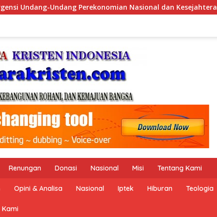
al dan Kesejahteraan Sosial dalam Menata Bangsa Menuju Indo
Renungan
Donasi
Nasional
Misi
Tentang Kami
n
Opini & Analisa
Nasional
Iptek
Hiburan
Teologia
 Kami