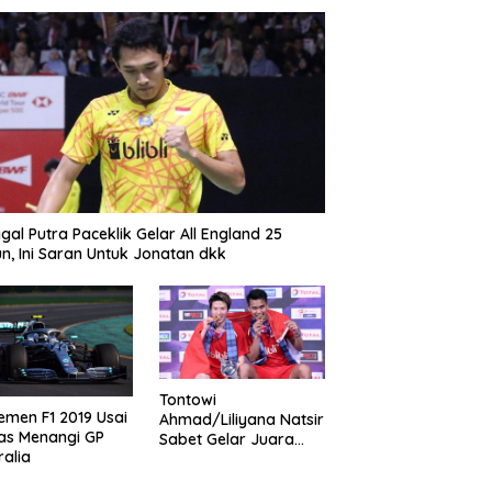
gal Putra Paceklik Gelar All England 25
n, Ini Saran Untuk Jonatan dkk
Tontowi
emen F1 2019 Usai
Ahmad/Liliyana Natsir
as Menangi GP
Sabet Gelar Juara
ralia
Dunia Kedua