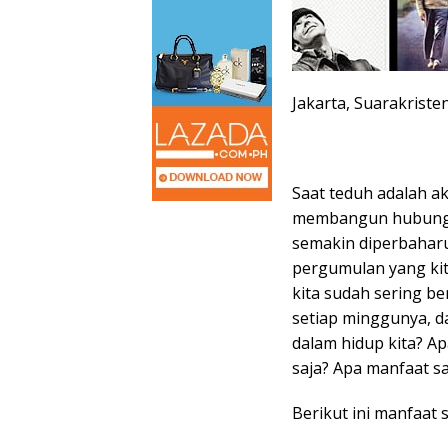
Jakarta, Suarakriste
Saat teduh adalah ak
membangun hubungan
semakin diperbahar
pergumulan yang ki
kita sudah sering be
setiap minggunya, d
dalam hidup kita? A
saja? Apa manfaat sa
Berikut ini manfaat 