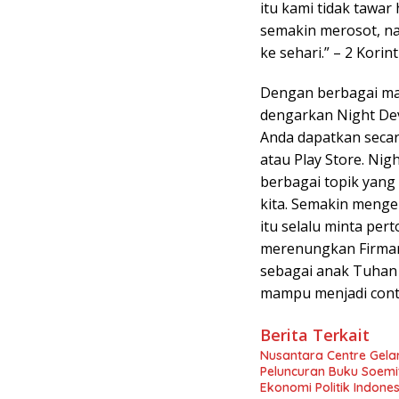
itu kami tidak tawar
semakin merosot, na
ke sehari.” – 2 Korin
Dengan berbagai man
dengarkan Night Devo
Anda dapatkan secar
atau Play Store. Ni
berbagai topik yan
kita. Semakin menge
itu selalu minta per
merenungkan Firman 
sebagai anak Tuhan 
mampu menjadi conto
Berita Terkait
Nusantara Centre Gelar
Peluncuran Buku Soemi
Ekonomi Politik Indon