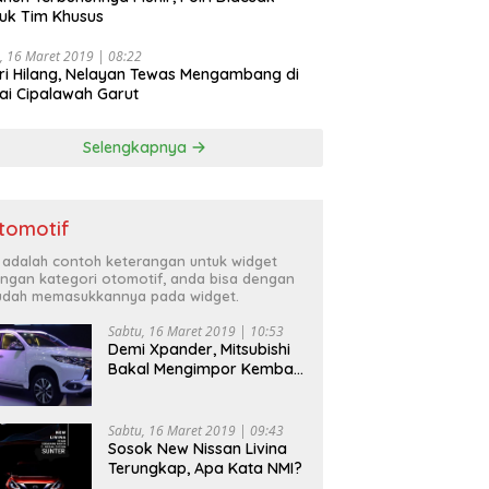
uk Tim Khusus
, 16 Maret 2019 | 08:22
ri Hilang, Nelayan Tewas Mengambang di
ai Cipalawah Garut
Selengkapnya
tomotif
i adalah contoh keterangan untuk widget
ngan kategori otomotif, anda bisa dengan
dah memasukkannya pada widget.
Sabtu, 16 Maret 2019 | 10:53
Demi Xpander, Mitsubishi
Bakal Mengimpor Kembali
Pajero Sport
Sabtu, 16 Maret 2019 | 09:43
Sosok New Nissan Livina
Terungkap, Apa Kata NMI?