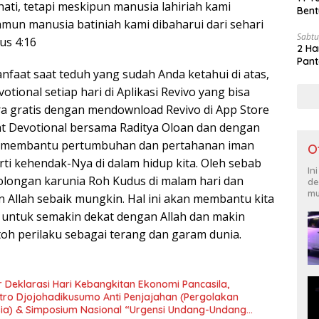
 hati, tetapi meskipun manusia lahiriah kami
Bent
mun manusia batiniah kami dibaharui dari sehari
Sabtu
tus 4:16
2 Ha
Pant
faat saat teduh yang sudah Anda ketahui di atas,
tional setiap hari di Aplikasi Revivo yang bisa
a gratis dengan mendownload Revivo di App Store
ght Devotional bersama Raditya Oloan dan dengan
g membantu pertumbuhan dan pertahanan iman
O
rti kehendak-Nya di dalam hidup kita. Oleh sebab
In
tolongan karunia Roh Kudus di malam hari dan
de
mu
Allah sebaik mungkin. Hal ini akan membantu kita
untuk semakin dekat dengan Allah dan makin
h perilaku sebagai terang dan garam dunia.
 Deklarasi Hari Kebangkitan Ekonomi Pancasila,
tro Djojohadikusumo Anti Penjajahan (Pergolakan
esia) & Simposium Nasional “Urgensi Undang-Undang