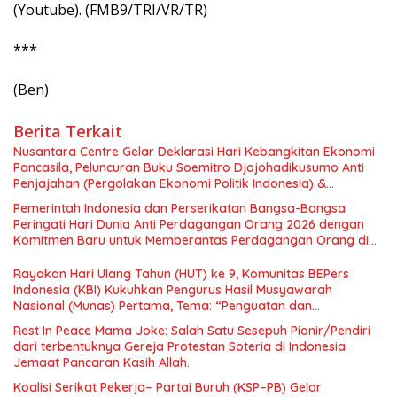
(Youtube). (FMB9/TRI/VR/TR)
***
(Ben)
Berita Terkait
Nusantara Centre Gelar Deklarasi Hari Kebangkitan Ekonomi
Pancasila, Peluncuran Buku Soemitro Djojohadikusumo Anti
Penjajahan (Pergolakan Ekonomi Politik Indonesia) &
Simposium Nasional “Urgensi Undang-Undang Perekonomian
Pemerintah Indonesia dan Perserikatan Bangsa-Bangsa
Nasional dan Kesejahteraan Sosial dalam Menata Bangsa
Peringati Hari Dunia Anti Perdagangan Orang 2026 dengan
Menuju Indonesia Emas 2045”,
Komitmen Baru untuk Memberantas Perdagangan Orang di
Era Digital
Rayakan Hari Ulang Tahun (HUT) ke 9, Komunitas BEPers
Indonesia (KBI) Kukuhkan Pengurus Hasil Musyawarah
Nasional (Munas) Pertama, Tema: “Penguatan dan
Pengembangan Organisasi KBI yang Berbasis Riset di seluruh
Rest In Peace Mama Joke: Salah Satu Sesepuh Pionir/Pendiri
Indonesia dan Mancanegara”.
dari terbentuknya Gereja Protestan Soteria di Indonesia
Jemaat Pancaran Kasih Allah.
Koalisi Serikat Pekerja– Partai Buruh (KSP–PB) Gelar