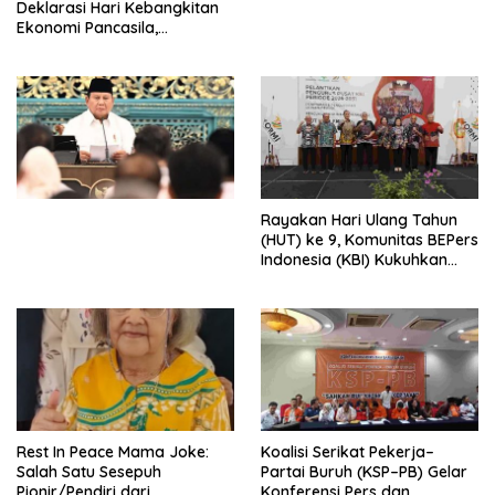
Deklarasi Hari Kebangkitan
Ekonomi Pancasila,
Peluncuran Buku Soemitro
Djojohadikusumo Anti
Penjajahan (Pergolakan
Ekonomi Politik Indonesia) &
Simposium Nasional “Urgensi
Undang-Undang
Perekonomian Nasional dan
Kesejahteraan Sosial dalam
Menata Bangsa Menuju
Rayakan Hari Ulang Tahun
Indonesia Emas 2045”,
(HUT) ke 9, Komunitas BEPers
Indonesia (KBI) Kukuhkan
Pengurus Hasil Musyawarah
Nasional (Munas) Pertama,
Tema: “Penguatan dan
Pengembangan Organisasi
KBI yang Berbasis Riset di
seluruh Indonesia dan
Mancanegara”.
Rest In Peace Mama Joke:
Koalisi Serikat Pekerja–
Salah Satu Sesepuh
Partai Buruh (KSP–PB) Gelar
Pionir/Pendiri dari
Konferensi Pers dan