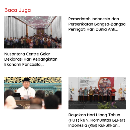
Baca Juga
Pemerintah Indonesia dan
Perserikatan Bangsa-Bangsa
Peringati Hari Dunia Anti
Perdagangan Orang 2026
dengan Komitmen Baru
untuk Memberantas
Perdagangan Orang di Era
Nusantara Centre Gelar
Digital
Deklarasi Hari Kebangkitan
Ekonomi Pancasila,
Peluncuran Buku Soemitro
Djojohadikusumo Anti
Penjajahan (Pergolakan
Ekonomi Politik Indonesia) &
Simposium Nasional “Urgensi
Undang-Undang
Perekonomian Nasional dan
Kesejahteraan Sosial dalam
Menata Bangsa Menuju
Rayakan Hari Ulang Tahun
Indonesia Emas 2045”,
(HUT) ke 9, Komunitas BEPers
Indonesia (KBI) Kukuhkan