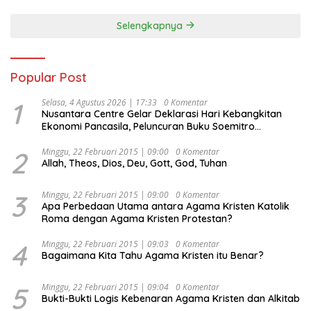
Selengkapnya
Popular Post
1
Selasa, 4 Agustus 2026 | 17:33
0 Komentar
Nusantara Centre Gelar Deklarasi Hari Kebangkitan
Ekonomi Pancasila, Peluncuran Buku Soemitro
Djojohadikusumo Anti Penjajahan (Pergolakan
Ekonomi Politik Indonesia) & Simposium Nasional
2
Minggu, 22 Februari 2015 | 09:00
0 Komentar
Allah, Theos, Dios, Deu, Gott, God, Tuhan
“Urgensi Undang-Undang Perekonomian Nasional dan
Kesejahteraan Sosial dalam Menata Bangsa Menuju
Indonesia Emas 2045”,
3
Minggu, 22 Februari 2015 | 09:00
0 Komentar
Apa Perbedaan Utama antara Agama Kristen Katolik
Roma dengan Agama Kristen Protestan?
4
Minggu, 22 Februari 2015 | 09:03
0 Komentar
Bagaimana Kita Tahu Agama Kristen itu Benar?
5
Minggu, 22 Februari 2015 | 09:04
0 Komentar
Bukti-Bukti Logis Kebenaran Agama Kristen dan Alkitab