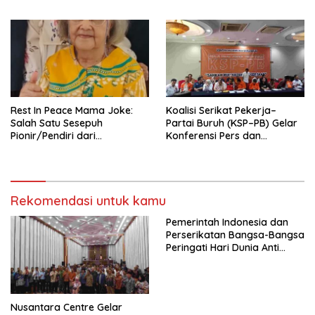
Pengurus Hasil Musyawarah
Nasional (Munas) Pertama,
Tema: “Penguatan dan
Pengembangan Organisasi
KBI yang Berbasis Riset di
seluruh Indonesia dan
Mancanegara”.
Rest In Peace Mama Joke:
Koalisi Serikat Pekerja–
Salah Satu Sesepuh
Partai Buruh (KSP–PB) Gelar
Pionir/Pendiri dari
Konferensi Pers dan
terbentuknya Gereja
Sarasehan: Menuntaskan
Protestan Soteria di
Perjuangan Koalisi Serikat
Indonesia Jemaat Pancaran
Pekerja–Partai Buruh untuk
Kasih Allah.
RUU Ketenagakerjaan Baru.
Rekomendasi untuk kamu
Pemerintah Indonesia dan
Perserikatan Bangsa-Bangsa
Peringati Hari Dunia Anti
Perdagangan Orang 2026
dengan Komitmen Baru
untuk Memberantas
Perdagangan Orang di Era
Nusantara Centre Gelar
Digital