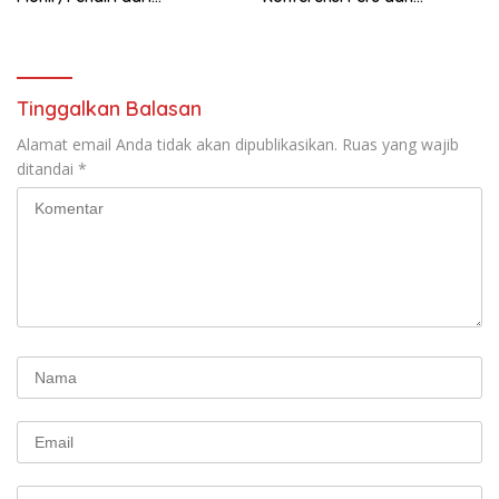
terbentuknya Gereja
Sarasehan: Menuntaskan
Protestan Soteria di
Perjuangan Koalisi Serikat
Indonesia Jemaat Pancaran
Pekerja–Partai Buruh untuk
Kasih Allah.
RUU Ketenagakerjaan Baru.
Tinggalkan Balasan
Alamat email Anda tidak akan dipublikasikan.
Ruas yang wajib
ditandai
*