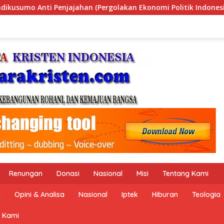
i Politik Indonesia) & Simposium Nasional “Urgensi Undang-U
Renungan
Donasi
Nasional
Misi
Tentang Kami
n
Opini & Analisa
Nasional
Iptek
Hiburan
Teologia
 Kami