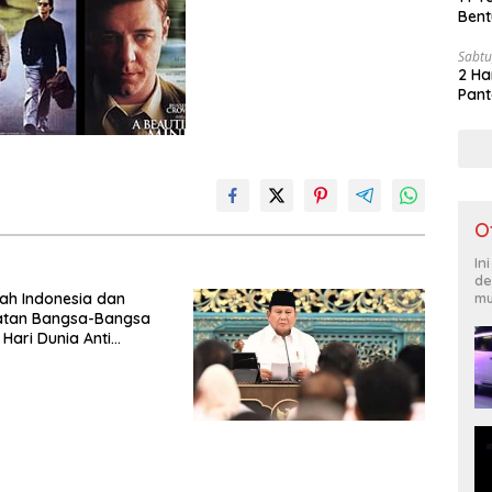
Bent
Sabtu
2 Ha
Pant
O
In
de
mu
ah Indonesia dan
katan Bangsa-Bangsa
 Hari Dunia Anti
ngan Orang 2026
Komitmen Baru untuk
ntas Perdagangan
Era Digital