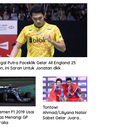
gal Putra Paceklik Gelar All England 25
n, Ini Saran Untuk Jonatan dkk
Tontowi
emen F1 2019 Usai
Ahmad/Liliyana Natsir
as Menangi GP
Sabet Gelar Juara
ralia
Dunia Kedua