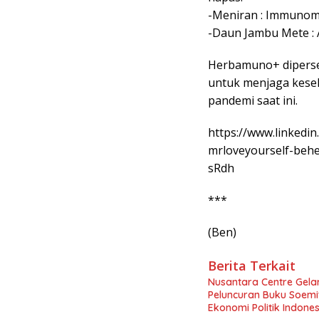
-Meniran : Immunom
-Daun Jambu Mete : 
Herbamuno+ diperse
untuk menjaga kese
pandemi saat ini.
https://www.linkedi
mrloveyourself-behe
sRdh
***
(Ben)
Berita Terkait
Nusantara Centre Gelar
Peluncuran Buku Soemi
Ekonomi Politik Indon