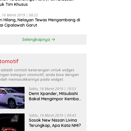
uk Tim Khusus
, 16 Maret 2019 | 08:22
ri Hilang, Nelayan Tewas Mengambang di
ai Cipalawah Garut
Selengkapnya
tomotif
i adalah contoh keterangan untuk widget
ngan kategori otomotif, anda bisa dengan
dah memasukkannya pada widget.
Sabtu, 16 Maret 2019 | 10:53
Demi Xpander, Mitsubishi
Bakal Mengimpor Kembali
Pajero Sport
Sabtu, 16 Maret 2019 | 09:43
Sosok New Nissan Livina
Terungkap, Apa Kata NMI?