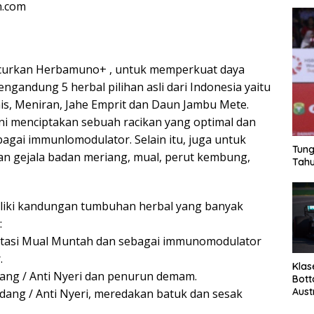
n.com
curkan Herbamuno+ , untuk memperkuat daya
gandung 5 herbal pilihan asli dari Indonesia yaitu
is, Meniran, Jahe Emprit dan Daun Jambu Mete.
ini menciptakan sebuah racikan yang optimal dan
agai immunlomodulator. Selain itu, juga untuk
Tung
 gejala badan meriang, mual, perut kembung,
Tahu
iliki kandungan tumbuhan herbal yang banyak
:
gatasi Mual Muntah dan sebagai immunomodulator
.
Klas
adang / Anti Nyeri dan penurun demam.
Bott
Aust
adang / Anti Nyeri, meredakan batuk dan sesak