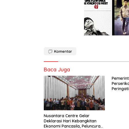
Komentar
Baca Juga
Pemerint
Perseri
Peringati
Perdaga
dengan 
Membera
Orang di 
Nusantara Centre Gelar
Deklarasi Hari Kebangkitan
Ekonomi Pancasila, Peluncuran