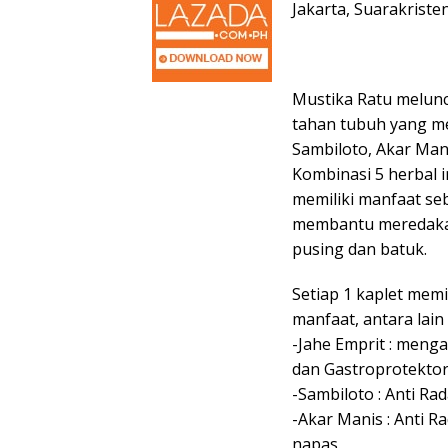
Jakarta, Suarakriste
Mustika Ratu melun
tahan tubuh yang men
Sambiloto, Akar Man
Kombinasi 5 herbal 
memiliki manfaat seb
membantu meredakan
pusing dan batuk.
Setiap 1 kaplet mem
manfaat, antara lain 
-Jahe Emprit : men
dan Gastroprotektor
-Sambiloto : Anti R
-Akar Manis : Anti R
napas.