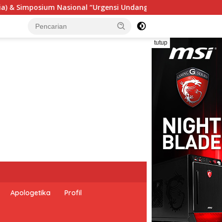
ndang Perekonomian Nasional dan Kesejahteraan Sosial dalam 
tutup
Apologetika
Profil