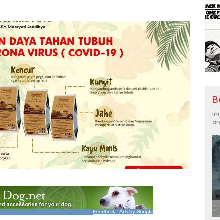
B
In
an