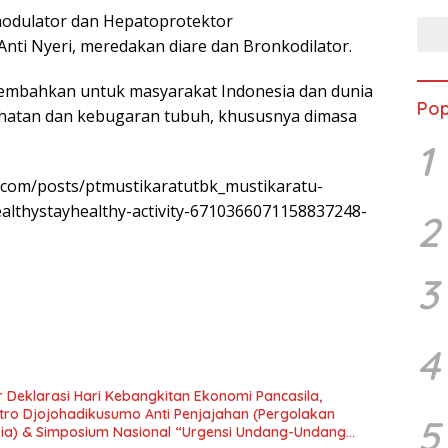
odulator dan Hepatoprotektor
Anti Nyeri, meredakan diare dan Bronkodilator.
mbahkan untuk masyarakat Indonesia dan dunia
Pop
hatan dan kebugaran tubuh, khususnya dimasa
1
n.com/posts/ptmustikaratutbk_mustikaratu-
althystayhealthy-activity-6710366071158837248-
2
3
4
 Deklarasi Hari Kebangkitan Ekonomi Pancasila,
tro Djojohadikusumo Anti Penjajahan (Pergolakan
5
esia) & Simposium Nasional “Urgensi Undang-Undang