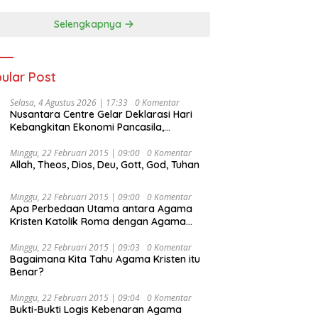
Selengkapnya
ular Post
Selasa, 4 Agustus 2026 | 17:33
0 Komentar
Nusantara Centre Gelar Deklarasi Hari
Kebangkitan Ekonomi Pancasila,
Peluncuran Buku Soemitro
Djojohadikusumo Anti Penjajahan
Minggu, 22 Februari 2015 | 09:00
0 Komentar
Allah, Theos, Dios, Deu, Gott, God, Tuhan
(Pergolakan Ekonomi Politik Indonesia) &
Simposium Nasional “Urgensi Undang-
Undang Perekonomian Nasional dan
Minggu, 22 Februari 2015 | 09:00
0 Komentar
Kesejahteraan Sosial dalam Menata
Apa Perbedaan Utama antara Agama
Bangsa Menuju Indonesia Emas 2045”,
Kristen Katolik Roma dengan Agama
Kristen Protestan?
Minggu, 22 Februari 2015 | 09:03
0 Komentar
Bagaimana Kita Tahu Agama Kristen itu
Benar?
Minggu, 22 Februari 2015 | 09:04
0 Komentar
Bukti-Bukti Logis Kebenaran Agama