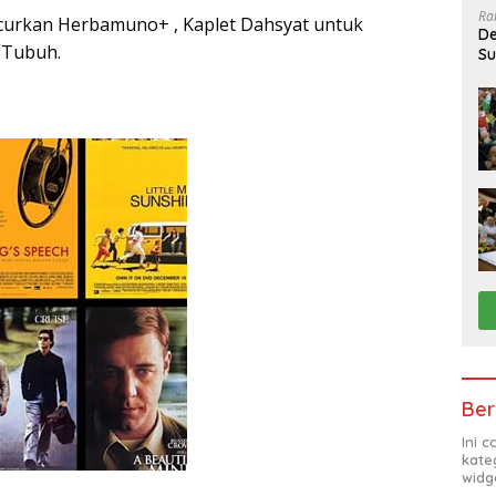
Ra
curkan Herbamuno+ , Kaplet Dahsyat untuk
De
 Tubuh.
Su
Sa
Ber
Ini 
kate
widg