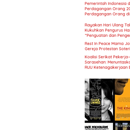
Perekonomian Nasional
Pemerintah Indonesia d
Indonesia Emas 2045”,
Perdagangan Orang 2
Perdagangan Orang di 
Rayakan Hari Ulang Tah
Kukuhkan Pengurus Has
“Penguatan dan Pengem
Indonesia dan Mancane
Rest In Peace Mama Jok
Gereja Protestan Soter
Koalisi Serikat Pekerja
Sarasehan: Menuntaskan
RUU Ketenagakerjaan 