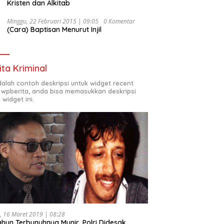
Kristen dan Alkitab
Minggu, 22 Februari 2015 | 09:05
0 Komentar
(Cara) Baptisan Menurut Injil
ita Kriminal
adalah contoh deskripsi untuk widget recent
 wpberita, anda bisa memasukkan deskripsi
 widget ini.
, 16 Maret 2019 | 08:28
ahun Terbunuhnya Munir, Polri Didesak