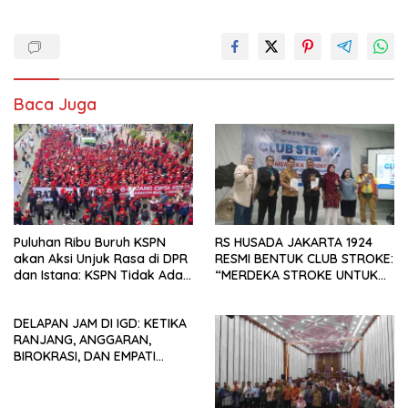
Baca Juga
Puluhan Ribu Buruh KSPN
RS HUSADA JAKARTA 1924
akan Aksi Unjuk Rasa di DPR
RESMI BENTUK CLUB STROKE:
dan Istana: KSPN Tidak Ada
“MERDEKA STROKE UNTUK
Tendensi Kepentingan Politik
HIDUP LEBIH BERMAKNA”
dan Tidak Dikooptasi oleh
DELAPAN JAM DI IGD: KETIKA
Siapapun
RANJANG, ANGGARAN,
BIROKRASI, DAN EMPATI
SAMA-SAMA MENIPIS