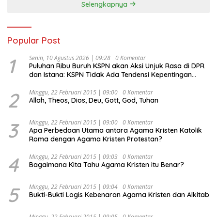
Selengkapnya
Popular Post
1
Senin, 10 Agustus 2026 | 09:28
0 Komentar
Puluhan Ribu Buruh KSPN akan Aksi Unjuk Rasa di DPR
dan Istana: KSPN Tidak Ada Tendensi Kepentingan
Politik dan Tidak Dikooptasi oleh Siapapun
2
Minggu, 22 Februari 2015 | 09:00
0 Komentar
Allah, Theos, Dios, Deu, Gott, God, Tuhan
3
Minggu, 22 Februari 2015 | 09:00
0 Komentar
Apa Perbedaan Utama antara Agama Kristen Katolik
Roma dengan Agama Kristen Protestan?
4
Minggu, 22 Februari 2015 | 09:03
0 Komentar
Bagaimana Kita Tahu Agama Kristen itu Benar?
5
Minggu, 22 Februari 2015 | 09:04
0 Komentar
Bukti-Bukti Logis Kebenaran Agama Kristen dan Alkitab
Minggu, 22 Februari 2015 | 09:05
0 Komentar