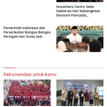
Nusantara Centre Gelar
Deklarasi Hari Kebangkitan
Ekonomi Pancasila,
Peluncuran Buku Soemitro
Djojohadikusumo Anti
Pemerintah Indonesia dan
Penjajahan (Pergolakan
Perserikatan Bangsa-Bangsa
Ekonomi Politik Indonesia) &
Peringati Hari Dunia Anti
Simposium Nasional “Urgensi
Perdagangan Orang 2026
Undang-Undang
dengan Komitmen Baru
Perekonomian Nasional dan
untuk Memberantas
Kesejahteraan Sosial dalam
Perdagangan Orang di Era
Menata Bangsa Menuju
Digital
Indonesia Emas 2045”,
Rekomendasi untuk kamu