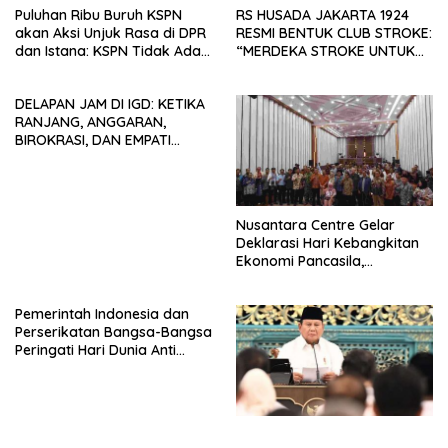
Puluhan Ribu Buruh KSPN
RS HUSADA JAKARTA 1924
akan Aksi Unjuk Rasa di DPR
RESMI BENTUK CLUB STROKE:
dan Istana: KSPN Tidak Ada
“MERDEKA STROKE UNTUK
Tendensi Kepentingan Politik
HIDUP LEBIH BERMAKNA”
dan Tidak Dikooptasi oleh
DELAPAN JAM DI IGD: KETIKA
Siapapun
RANJANG, ANGGARAN,
BIROKRASI, DAN EMPATI
SAMA-SAMA MENIPIS
Nusantara Centre Gelar
Deklarasi Hari Kebangkitan
Ekonomi Pancasila,
Peluncuran Buku Soemitro
Djojohadikusumo Anti
Pemerintah Indonesia dan
Penjajahan (Pergolakan
Perserikatan Bangsa-Bangsa
Ekonomi Politik Indonesia) &
Peringati Hari Dunia Anti
Simposium Nasional “Urgensi
Perdagangan Orang 2026
Undang-Undang
dengan Komitmen Baru
Perekonomian Nasional dan
untuk Memberantas
Kesejahteraan Sosial dalam
Perdagangan Orang di Era
Menata Bangsa Menuju
Digital
Indonesia Emas 2045”,