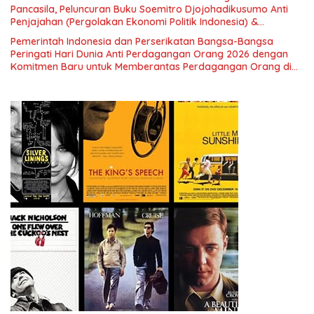
Pancasila, Peluncuran Buku Soemitro Djojohadikusumo Anti
Penjajahan (Pergolakan Ekonomi Politik Indonesia) &
Simposium Nasional “Urgensi Undang-Undang Perekonomian
Pemerintah Indonesia dan Perserikatan Bangsa-Bangsa
Nasional dan Kesejahteraan Sosial dalam Menata Bangsa
Peringati Hari Dunia Anti Perdagangan Orang 2026 dengan
Menuju Indonesia Emas 2045”,
Komitmen Baru untuk Memberantas Perdagangan Orang di
Era Digital