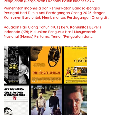
Penjajahan (Pergolakan Ekonomi Politik Indonesia) &
Simposium Nasional “Urgensi Undang-Undang Perekonomian
Pemerintah Indonesia dan Perserikatan Bangsa-Bangsa
Nasional dan Kesejahteraan Sosial dalam Menata Bangsa
Peringati Hari Dunia Anti Perdagangan Orang 2026 dengan
Menuju Indonesia Emas 2045”,
Komitmen Baru untuk Memberantas Perdagangan Orang di
Era Digital
Rayakan Hari Ulang Tahun (HUT) ke 9, Komunitas BEPers
Indonesia (KBI) Kukuhkan Pengurus Hasil Musyawarah
Nasional (Munas) Pertama, Tema: “Penguatan dan
Pengembangan Organisasi KBI yang Berbasis Riset di seluruh
Indonesia dan Mancanegara”.