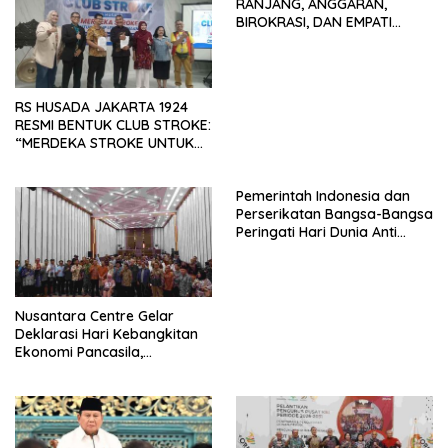
RANJANG, ANGGARAN,
BIROKRASI, DAN EMPATI
SAMA-SAMA MENIPIS
RS HUSADA JAKARTA 1924
RESMI BENTUK CLUB STROKE:
“MERDEKA STROKE UNTUK
HIDUP LEBIH BERMAKNA”
Pemerintah Indonesia dan
Perserikatan Bangsa-Bangsa
Peringati Hari Dunia Anti
Perdagangan Orang 2026
dengan Komitmen Baru
untuk Memberantas
Perdagangan Orang di Era
Nusantara Centre Gelar
Digital
Deklarasi Hari Kebangkitan
Ekonomi Pancasila,
Peluncuran Buku Soemitro
Djojohadikusumo Anti
Penjajahan (Pergolakan
Ekonomi Politik Indonesia) &
Simposium Nasional “Urgensi