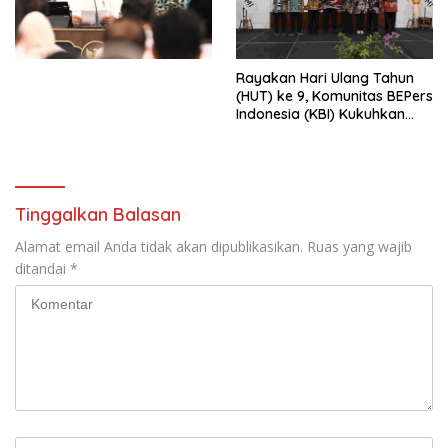
Undang-Undang
Perekonomian Nasional dan
Kesejahteraan Sosial dalam
Menata Bangsa Menuju
Rayakan Hari Ulang Tahun
Indonesia Emas 2045”,
(HUT) ke 9, Komunitas BEPers
Indonesia (KBI) Kukuhkan
Pengurus Hasil Musyawarah
Nasional (Munas) Pertama,
Tema: “Penguatan dan
Pengembangan Organisasi
KBI yang Berbasis Riset di
Tinggalkan Balasan
seluruh Indonesia dan
Mancanegara”.
Alamat email Anda tidak akan dipublikasikan.
Ruas yang wajib
ditandai
*