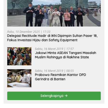
Rabu, 10 Desember 2025 | 17:33
Delegasi Rectitude Hadir di IKN Dipimpin Sultan Paser 18,
Fokus Investasi Hijau dan Safety Equipment
Sabtu, 16 Maret 2019 | 17:57
Jokowi Minta ASEAN Tangani Masalah
Muslim Rohingya di Rakhine State
Sabtu, 16 Maret 2019 | 08:55
Prabowo Resmikan Kantor DPD
Gerindra di Banten
Selengkapnya