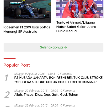
Tontowi Ahmad/Liliyana
Natsir Sabet Gelar Juara
Klasemen F1 2019 Usai Bottas
Dunia Kedua
Menangi GP Australia
Selengkapnya
Popular Post
1
Minggu, 9 Agustus 2026 | 13:45
0 Komentar
RS HUSADA JAKARTA 1924 RESMI BENTUK CLUB STROKE:
“MERDEKA STROKE UNTUK HIDUP LEBIH BERMAKNA”
2
Minggu, 22 Februari 2015 | 09:00
0 Komentar
Allah, Theos, Dios, Deu, Gott, God, Tuhan
Minggu, 22 Februari 2015 | 09:00
0 Komentar