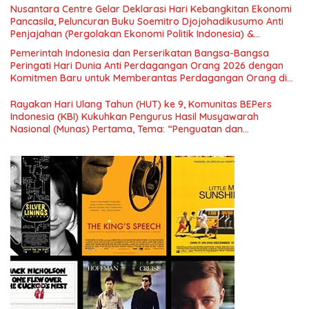
Nusantara Centre Gelar Deklarasi Hari Kebangkitan Ekonomi
Pancasila, Peluncuran Buku Soemitro Djojohadikusumo Anti
Penjajahan (Pergolakan Ekonomi Politik Indonesia) &
Simposium Nasional “Urgensi Undang-Undang Perekonomian
Pemerintah Indonesia dan Perserikatan Bangsa-Bangsa
Nasional dan Kesejahteraan Sosial dalam Menata Bangsa
Peringati Hari Dunia Anti Perdagangan Orang 2026 dengan
Menuju Indonesia Emas 2045”,
Komitmen Baru untuk Memberantas Perdagangan Orang di
Era Digital
Rayakan Hari Ulang Tahun (HUT) ke 9, Komunitas BEPers
Indonesia (KBI) Kukuhkan Pengurus Hasil Musyawarah
Nasional (Munas) Pertama, Tema: “Penguatan dan
Pengembangan Organisasi KBI yang Berbasis Riset di seluruh
Indonesia dan Mancanegara”.