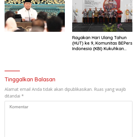
Penjajahan (Pergolakan
Ekonomi Politik Indonesia) &
Simposium Nasional “Urgensi
Undang-Undang
Perekonomian Nasional dan
Kesejahteraan Sosial dalam
Menata Bangsa Menuju
Rayakan Hari Ulang Tahun
Indonesia Emas 2045”,
(HUT) ke 9, Komunitas BEPers
Indonesia (KBI) Kukuhkan
Pengurus Hasil Musyawarah
Nasional (Munas) Pertama,
Tema: “Penguatan dan
Pengembangan Organisasi
KBI yang Berbasis Riset di
Tinggalkan Balasan
seluruh Indonesia dan
Mancanegara”.
Alamat email Anda tidak akan dipublikasikan.
Ruas yang wajib
ditandai
*