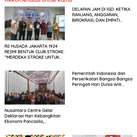
seluruh Indonesia dan
DELAPAN JAM DI IGD: KETIKA
Mancanegara”.
RANJANG, ANGGARAN,
BIROKRASI, DAN EMPATI
SAMA-SAMA MENIPIS
RS HUSADA JAKARTA 1924
RESMI BENTUK CLUB STROKE:
“MERDEKA STROKE UNTUK
HIDUP LEBIH BERMAKNA”
Pemerintah Indonesia dan
Perserikatan Bangsa-Bangsa
Peringati Hari Dunia Anti
Perdagangan Orang 2026
dengan Komitmen Baru
untuk Memberantas
Perdagangan Orang di Era
Nusantara Centre Gelar
Digital
Deklarasi Hari Kebangkitan
Ekonomi Pancasila,
Peluncuran Buku Soemitro
Djojohadikusumo Anti