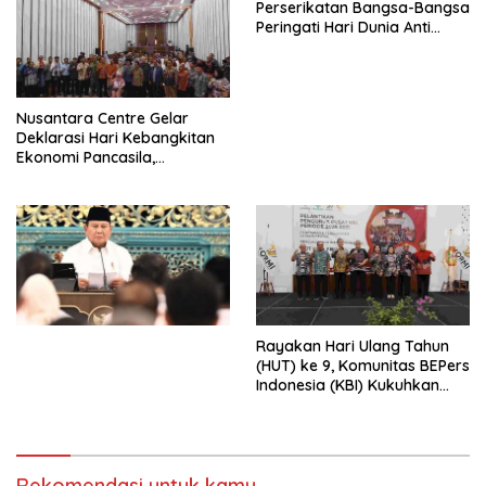
Perserikatan Bangsa-Bangsa
Peringati Hari Dunia Anti
Perdagangan Orang 2026
dengan Komitmen Baru
untuk Memberantas
Perdagangan Orang di Era
Nusantara Centre Gelar
Digital
Deklarasi Hari Kebangkitan
Ekonomi Pancasila,
Peluncuran Buku Soemitro
Djojohadikusumo Anti
Penjajahan (Pergolakan
Ekonomi Politik Indonesia) &
Simposium Nasional “Urgensi
Undang-Undang
Perekonomian Nasional dan
Kesejahteraan Sosial dalam
Menata Bangsa Menuju
Rayakan Hari Ulang Tahun
Indonesia Emas 2045”,
(HUT) ke 9, Komunitas BEPers
Indonesia (KBI) Kukuhkan
Pengurus Hasil Musyawarah
Nasional (Munas) Pertama,
Tema: “Penguatan dan
Pengembangan Organisasi
Rekomendasi untuk kamu
KBI yang Berbasis Riset di